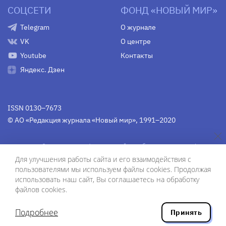
СОЦСЕТИ
ФОНД «НОВЫЙ МИР»
Telegram
О журнале
VK
О центре
Youtube
Контакты
Яндекс. Дзен
ISSN 0130–7673
© АО «Редакция журнала «Новый мир», 1991–2020
Свидетельство Федеральной службы по надзору в сфере
связи, информационных технологий и массовых
Для улучшения работы сайта и его взаимодействия с
коммуникаций
средства массовой информации
пользователями мы используем файлы cookies. Продолжая
(Роскомнадзор)
ПИ № Фс 77-75754 от 13 июня 2019 г.
использовать наш сайт, Вы соглашаетесь на обработку
файлов cookies.
Дизайн — Рустам Габбасов.
Шрифты — Zhivago Display и IBM Plex Sans.
Подробнее
Принять
Разработка сайта — ООО «Инфодизайн»
, 2020.