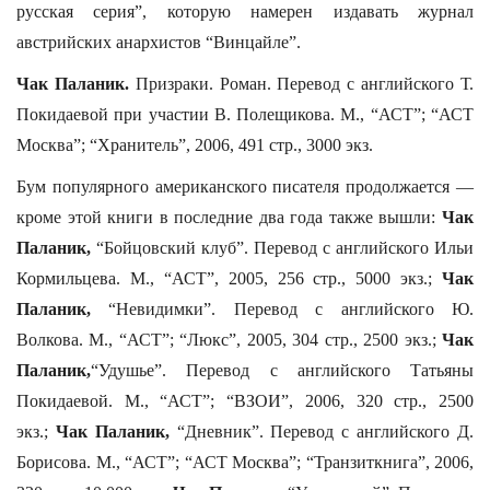
русская серия”, которую намерен издавать журнал
австрийских анархистов “Винцайле”.
Чак Паланик.
Призраки. Роман. Перевод с английского Т.
Покидаевой при участии В. Полещикова. М., “АСТ”; “АСТ
Москва”; “Хранитель”, 2006, 491 стр., 3000 экз.
Бум популярного американского писателя продолжается —
кроме этой книги в последние два года также вышли:
Чак
Паланик,
“Бойцовский клуб”. Перевод с английского Ильи
Кормильцева. М., “АСТ”, 2005, 256 стр., 5000 экз.;
Чак
Паланик,
“Невидимки”. Перевод с английского Ю.
Волкова. М., “АСТ”; “Люкс”, 2005, 304 стр., 2500 экз.;
Чак
Паланик,
“Удушье”. Перевод с английского Татьяны
Покидаевой. М., “АСТ”; “ВЗОИ”, 2006, 320 стр., 2500
экз.;
Чак Паланик,
“Дневник”. Перевод с английского Д.
Борисова. М., “АСТ”; “АСТ Москва”; “Транзиткнига”, 2006,