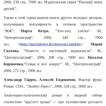
2006, 238 стр., 7000 экз. Издательская серия “Письм@ моих
друзей”.
Также в этой серии вышли книги других молодых авторов,
получивших популярность в сетевом пространстве
“ЖЖ”:
Марта Кетро,
“Хоп-хоп, улитка”.
М.,
“Центрполиграф”, 2006, 240 стр., 7000
экз.
<
http://martaketro.livejournal.com&gt;
;
Мария
Скатова,
“Повесть о настоящей журналистк”. М.,
“Центрполиграф”, 2006, 208 стр., 7000 экз;
Наталья
Кириченко,
“Семья и все вокруг”. М., “Центрполиграф”,
2006, 272 стр., 7000 экз.
Александр Гаррос, Алексей Евдокимов.
Фактор фуры.
Роман. СПб., “Лимбус-Пресс”, 2006, 528 стр., 5000 экз.
Авантюрно-политический роман в модной сейчас
стилистике “крутого трэша” — про путешествие русского