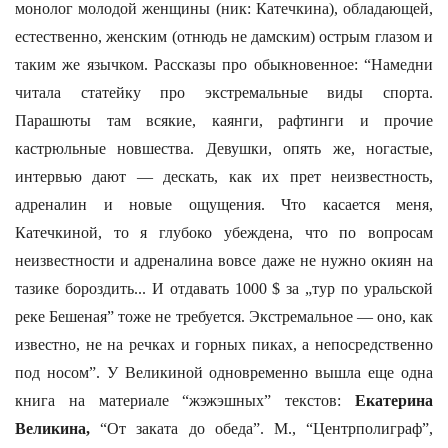
монолог молодой женщины (ник: Катечкина), обладающей,
естественно, женским (отнюдь не дамским) острым глазом и
таким же язычком. Рассказы про обыкновенное: “Намедни
читала статейку про экстремальные виды спорта.
Парашюты там всякие, каянги, рафтинги и прочие
кастрюльные новшества. Девушки, опять же, ногастые,
интервью дают — дескать, как их прет неизвестность,
адреналин и новые ощущения. Что касается меня,
Катечкиной, то я глубоко убеждена, что по вопросам
неизвестности и адреналина вовсе даже не нужно окиян на
тазике бороздить... И отдавать 1000 $ за „тур по уральской
реке Бешеная” тоже не требуется. Экстремальное — оно, как
известно, не на речках и горных пиках, а непосредственно
под носом”. У Великиной одновременно вышла еще одна
книга на материале “жэжэшных” текстов:
Екатерина
Великина,
“От заката до обеда”. М., “Центрполиграф”,