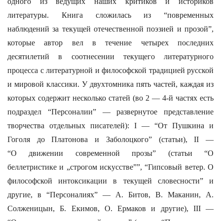
одного из ведущих наших критиков и историков
литературы. Книга сложилась из “повременных
наблюдений за текущей отечественной поэзией и прозой”,
которые автор вел в течение четырех последних
десятилетий в соотнесении текущего литературного
процесса с литературной и философской традицией русской
и мировой классики. У двухтомника пять частей, каждая из
которых содержит несколько статей (во 2 — 4-й частях есть
подраздел “Персоналии” — развернутое представление
творчества отдельных писателей): I — “От Пушкина и
Гоголя до Платонова и Заболоцкого” (статьи), II —
“О движении современной прозы” (статьи “О
беллетристике и „строгом искусстве””, “Гипсовый ветер. О
философской интоксикации в текущей словесности” и
другие, в “Персоналиях” — А. Битов, В. Маканин, А.
Солженицын, Б. Екимов, О. Ермаков и другие), III —