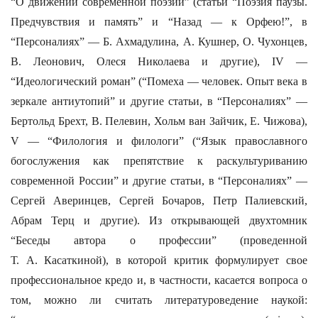
“О движении современной поэзии” (статьи “Поэзия паузы.
Предчувствия и память” и “Назад — к Орфею!”, в
“Персоналиях” — Б. Ахмадулина, А. Кушнер, О. Чухонцев,
В. Леонович, Олеся Николаева и другие), IV —
“Идеологический роман” (“Помеха — человек. Опыт века в
зеркале антиутопий” и другие статьи, в “Персоналиях” —
Бертольд Брехт, В. Пелевин, Хольм ван Зайчик, Е. Чижова),
V — “Филология и филологи” (“Язык православного
богослужения как препятствие к раскультуриванию
современной России” и другие статьи, в “Персоналиях” —
Сергей Аверинцев, Сергей Бочаров, Петр Палиевский,
Абрам Терц и другие). Из открывающей двухтомник
“Беседы автора о профессии” (проведенной
Т. А. Касаткиной), в которой критик формулирует свое
профессиональное кредо и, в частности, касается вопроса о
том, можно ли считать литературоведение наукой: