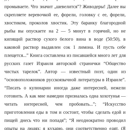
промываете. Что значит „шевелится”? Живодеры! Далее вы
скрепляете веревочкой ее, форели, головку с ее, форели,
хвостиком, проколов хвостик. Эту баранку благородной
рыбы вы опускаете на 2 — 5 минут в горячий, но не
кипящий раствор сухого белого вина в воде (50:50), в
каковой раствор выдавлен сок 1 лимона. И пусть себе
плещется...” Книга составлена из писавшейся много лет для
русских газет Израиля авторской странички “Общество
чистых тарелок”. Автор — известный поэт, один из
“основоположников русскоязычной литературы в Израиле”.
“Писать о кулинарии иногда даже интересней, нежели
готовить. А как мне намедни призналась одна хохотунья —
читать интересней, чем пробовать...”; “Искусство
приготовления еды в том и состоит, чтобы сделать едой и
пищей днесь что ни попадя”; “Я неоднократно проводил
опыты на людях: я кухарю, они соответственно едят. (Я