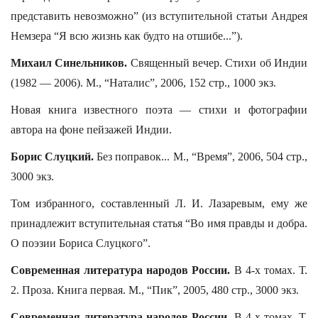
представить невозможно” (из вступительной статьи Андрея
Немзера “Я всю жизнь как будто на отшибе...”).
Михаил Синельников.
Священный вечер. Стихи об Индии
(1982 — 2006). М., “Наталис”, 2006, 152 стр., 1000 экз.
Новая книга известного поэта — стихи и фотографии
автора на фоне пейзажей Индии.
Борис Слуцкий.
Без поправок... М., “Время”, 2006, 504 стр.,
3000 экз.
Том избранного, составленный Л. И. Лазаревым, ему же
принадлежит вступительная статья “Во имя правды и добра.
О поэзии Бориса Слуцкого”.
Современная литература народов России.
В 4-х томах. Т.
2. Проза. Книга первая. М., “Пик”, 2005, 480 стр., 3000 экз.
Современная литература народов России.
В 4-х томах. Т.