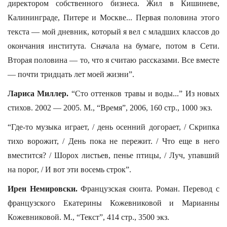
директором собственного бизнеса. Жил в Кишиневе,
Калининграде, Питере и Москве... Первая половина этого
текста — мой дневник, который я вел с младших классов до
окончания института. Сначала на бумаге, потом в Сети.
Вторая половина — то, что я считаю рассказами. Все вместе
— почти тридцать лет моей жизни”.
Лариса Миллер.
“Сто оттенков травы и воды...” Из новых
стихов. 2002 — 2005. М., “Время”, 2006, 160 стр., 1000 экз.
“Где-то музыка играет, / день осенний догорает, / Скрипка
тихо ворожит, / День пока не пережит. / Что еще в него
вместится? / Шорох листьев, пенье птицы, / Луч, упавший
на порог, / И вот эти восемь строк”.
Ирен Немировски.
Французская сюита. Роман. Перевод с
французского Екатерины Кожевниковой и Марианны
Кожевниковой. М., “Текст”, 414 стр., 3500 экз.