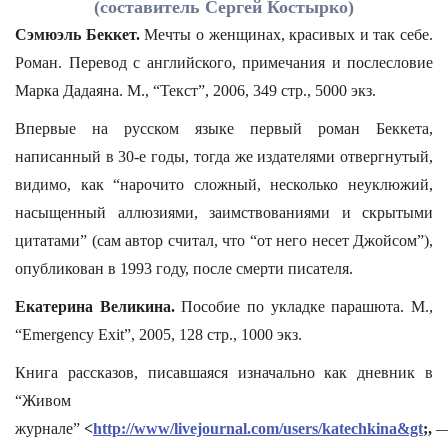
(составитель Сергей Костырко)
Сэмюэль Беккет.
Мечты о женщинах, красивых и так себе.
Роман. Перевод с английского, примечания и послесловие
Марка Дадаяна. М., “Текст”, 2006, 349 стр., 5000 экз.
Впервые на русском языке первый роман Беккета,
написанный в 30-е годы, тогда же издателями отвергнутый,
видимо, как “нарочито сложный, несколько неуклюжий,
насыщенный аллюзиями, заимствованиями и скрытыми
цитатами” (сам автор считал, что “от него несет Джойсом”),
опубликован в 1993 году, после смерти писателя.
Екатерина Великина.
Пособие по укладке парашюта. М.,
“Emergency Exit”, 2005, 128 стр., 1000 экз.
Книга рассказов, писавшаяся изначально как дневник в
“Живом
журнале”
<
http://www/livejournal.com/users/katechkina&gt
;,