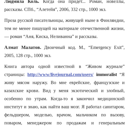
Людмила Коль.
Когда она придет... Роман, новеллы,
рассказы. СПб., “Алетейя”, 2006, 332 стр., 1000 экз.
Проза русской писательницы, живущей ныне в Финляндии,
тем не менее пишущей на материале отечественной жизни,
— роман “Аня, Киска, Неливанна” и рассказы.
Алмат Малатов.
Двоичный код. М., “Emergency Exit”,
2005, 128 стр., 1000 экз.
Книга автора одной известной в “Живом журнале”
страницы:
http://www/livejournal.com/users/
immoralist
“Я
живу мясом наружу. Во мне еврейские, французские и
казахские крови. Вид у меня экзотический и злобный,
особенно по утрам. Когда-то я закончил медицинский
институт и знаю, как найти ваш мозг. Я работал санитаром,
фельдшером, моделью, врачом, мальчиком по вызову,
поваром, менеджером по продажам и генеральным