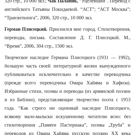
320 стр., 10 000 экз.;
Чак Паланик,
“Уцелевший”. Перевод с
английского Татьяны Покидаевой. “АСТ”; “АСТ Москва”;
“Транзиткнига”, 2006, 320 стр., 10 000 экз.
Герман Плисецкий.
Приснился мне город. Стихотворения,
переводы, письма. Составление Д. Г. Плисецкой. М.,
“Время”, 2006, 304 стр., 1500 экз.
Творческое наследие Германа Плисецкого (1931 — 1992),
большую часть своей литературной жизни вынужденного
публиковаться исключительно в качестве переводчика
(прежде всего переводчика Омара Хайяма и Хафиза).
Избранные стихи, поэмы и переводы (из армянской поэзии
и из Библии), представляющие творчество поэта с 1953
года. “Как строго ни оценивай наследие Плисецкого,
всякому мало-мальски искушенному читателю ясно: без
стихотворения „Памяти Пастернака”, поэмы „Труба” и
переводов из Омара Хайяма русскую поэзию ХХ века