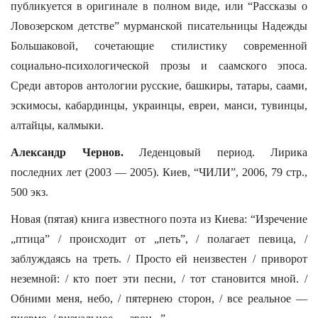
публикуется в оригинале в полном виде, или “Рассказы о
Ловозерском детстве” мурманской писательницы Надежды
Большаковой, сочетающие стилистику современной
социально-психологической прозы и саамского эпоса.
Среди авторов антологии русские, башкиры, татары, саами,
эскимосы, кабардинцы, украинцы, евреи, манси, тувинцы,
алтайцы, калмыки.
Александр Чернов.
Леденцовый период. Лирика
последних лет (2003 — 2005). Киев, “ЧИЛИ”, 2006, 79 стр.,
500 экз.
Новая (пятая) книга известного поэта из Киева: “Изречение
„птица” / происходит от „петь”, / полагает певица, /
заблуждаясь на треть. / Просто ей неизвестен / приворот
неземной: / кто поет эти песни, / тот становится мной. /
Обними меня, небо, / пятернею сторон, / все реальное —