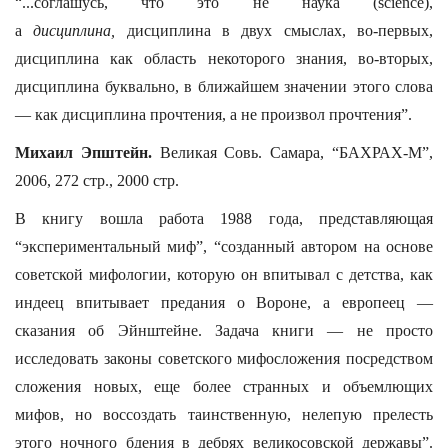
“...соглашусь, что это не наука (science),
а
дисциплина,
дисциплина в двух смыслах, во-первых,
дисциплина как область некоторого знания, во-вторых,
дисциплина буквально, в ближайшем значении этого слова
— как дисциплина прочтения, а не произвол прочтения”.
Михаил Эпштейн.
Великая Совь. Самара, “БАХРАХ-М”,
2006, 272 стр., 2000 стр.
В книгу вошла работа 1988 года, представляющая
“экспериментальный миф”, “созданный автором на основе
советской мифологии, которую он впитывал с детства, как
индеец впитывает предания о Вороне, а европеец —
сказания об Эйнштейне. Задача книги — не просто
исследовать законы советского мифосложения посредством
сложения новых, еще более странных и объемлющих
мифов, но воссоздать таинственную, нелепую прелесть
этого ночного бдения в дебрях великосовской державы”.