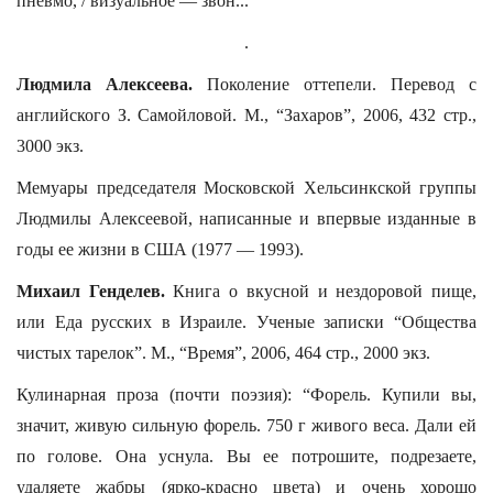
пневмо, / визуальное — звон...”
.
Людмила Алексеева.
Поколение оттепели. Перевод с
английского З. Самойловой. М., “Захаров”, 2006, 432 стр.,
3000 экз.
Мемуары председателя Московской Хельсинкской группы
Людмилы Алексеевой, написанные и впервые изданные в
годы ее жизни в США (1977 — 1993).
Михаил Генделев.
Книга о вкусной и нездоровой пище,
или Еда русских в Израиле. Ученые записки “Общества
чистых тарелок”. М., “Время”, 2006, 464 стр., 2000 экз.
Кулинарная проза (почти поэзия): “Форель. Купили вы,
значит, живую сильную форель. 750 г живого веса. Дали ей
по голове. Она уснула. Вы ее потрошите, подрезаете,
удаляете жабры (ярко-красно цвета) и очень хорошо