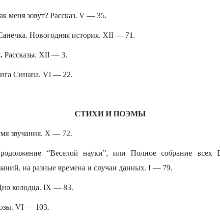
ак меня зовут? Рассказ. V — 35.
Санечка. Новогодняя история. XII — 71.
й.
Рассказы. XII — 3.
ига Синана. VI — 22.
СТИХИ И ПОЭМЫ
мя звучания. X — 72.
одолжение “Веселой науки”, или Полное собрание всех Б
заний, на разные времена и случаи данных. I — 79.
но колодца. IX — 83.
озы. VI — 103.