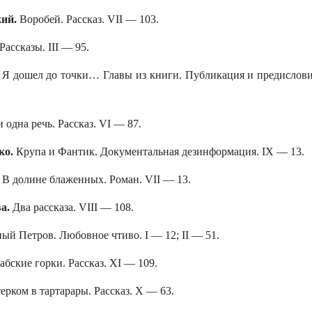
кий.
Воробей. Рассказ. VII — 103.
Рассказы. III — 95.
.
Я дошел до точки… Главы из книги. Публикация и предислови
 одна речь. Рассказ. VI — 87.
ко.
Крупа и Фантик. Документальная дезинформация. IX — 13.
.
В долине блаженных. Роман. VII — 13.
ва.
Два рассказа. VIII — 108.
й Петров. Любовное чтиво. I — 12; II — 51.
абские горки. Рассказ. XI — 109.
ерком в тартарары. Рассказ. X — 63.