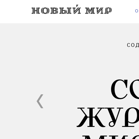
О
СОД
С
ЖУР