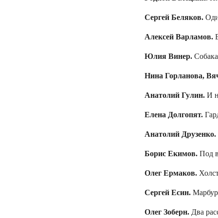
Сергей Беляков.
Оди
Алексей Варламов.
В
Юлия Винер.
Собака 
Нина Горланова, Вя
Анатолий Гулин.
И н
Елена Долгопят.
Гард
Анатолий Друзенко.
Борис Екимов.
Под в
Олег Ермаков.
Холст
Сергей Есин.
Марбур
Олег Зоберн.
Два рас