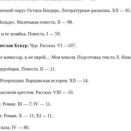
нокий парус Остапа Бендера. Литературные раскопки. XII — 81
альдес. Маленькая повесть. II — 98.
и ее хозяйка. Повесть. I — 59.
чеслав Букур.
Чур. Рассказ. VI —107.
е комиссар, и не еврей… Моя неволя. Подготовка текста Л. Нико
еробщик. Повесть. II — 11.
Przepraszam. Варшавская история. XII — 14.
ысоким крестом. Рассказ. VIII — 10.
. Роман. III — 7; IV — 11.
г. Роман. X — 11; XI
—
11.
сказа. IV — 80.