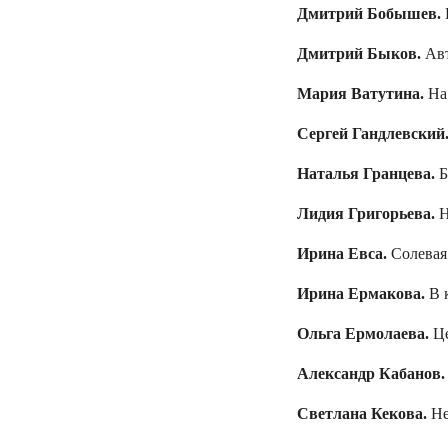
Дмитрий Бобышев.
Дмитрий Быков.
Авт
Мария Ватутина.
На
Сергей Гандлевский
Наталья Гранцева.
Б
Лидия Григорьева.
Н
Ирина Евса.
Солевая 
Ирина Ермакова.
В к
Ольга Ермолаева.
Ц
Александр Кабанов
Светлана Кекова.
Не