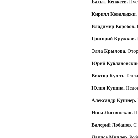
Бахыт Кенжеев.
Пус
Кирилл Ковальджи.
Владимир Коробов.
Григорий Кружков.
Элла Крылова.
Отор
Юрий Кублановски
Виктор Куллэ.
Тепла
Юлия Кунина.
Недок
Александр Кушнер.
Инна Лиснянская.
П
Валерий Лобанов.
С 
Лариса Миллер.
Робк