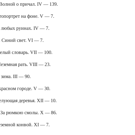
Волной о причал. IV — 139.
опортрет на фоне. V — 7.
 любых руинах. IV — 7.
.
Синий свет. VI — 7.
елый словарь. VII — 100.
еземная рать. VIII — 23.
зима. III — 90.
расном городе. V — 30.
елующая деревья. XII — 10.
.
За рюмкою смолы. X — 86.
земной конвой. XI — 7.