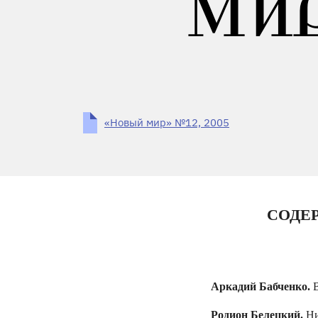
МИР
«Новый мир» №12, 2005
СОДЕР
Аркадий Бабченко.
В
Родион Белецкий.
Ни