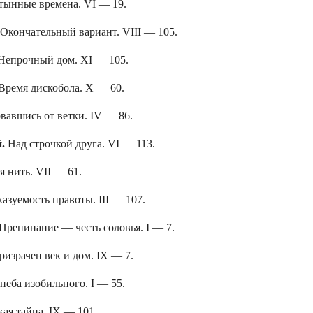
тынные времена. VI — 19.
Окончательный вариант. VIII — 105.
Непрочный дом. XI — 105.
Время дискобола. X — 60.
вавшись от ветки. IV — 86.
й.
Над строчкой друга. VI — 113.
я нить. VII — 61.
азуемость правоты. III — 107.
Препинание — честь соловья. I — 7.
ризрачен век и дом. IX — 7.
неба изобильного. I — 55.
ая тайна. IX — 101.