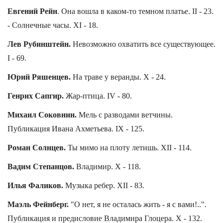
Евгений Рейн
. Она вошла в каком-то темном платье. II - 23.
- Солнечные часы. XI - 18.
Лев Рубинштейн.
Невозможно охватить все существующее.
I - 69.
Юрий Ряшенцев.
На траве у веранды. X - 24.
Генрих Сапгир.
Жар-птица. IV - 80.
Михаил Соковнин.
Мель с разводами ветчины.
Публикация Ивана Ахметьева. IX - 125.
Роман Солнцев.
Ты мимо на плоту летишь. XII - 114.
Вадим Степанцов.
Владимир. X - 118.
Илья Фаликов.
Музыка ребер. XII - 83.
Маэль Фейнберг.
"О нет, я не осталась жить - я с вами!..".
Публикация и предисловие Владимира Глоцера. X - 132.