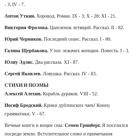
- 3; IV - 7.
Антон Уткин.
Хоровод. Роман. IX - 3; X - 28; XI - 21.
Виктория Фролова.
Цыпленок летящий. Рассказ. II - 82.
Юрий Черняков.
Последний сеанс. Рассказ. I - 80.
Галина Щербакова.
У ног лежачих женщин. Повесть. I - 3.
Юлиу Эдлис.
Два рассказа. XI - 87.
Сергей Яковлев.
Ловушка. Рассказ. IV - 83.
СТИХИ И ПОЭМЫ
Алексей Алехин.
Корабль дураков. VIII - 52.
Иосиф Бродский.
Крики дублинских чаек! Конец
грамматики. V - 67.
Вечные книги и вещие сны:
Семен Гринберг.
Я поселился
посреди земли. Вступительное слово и примечания