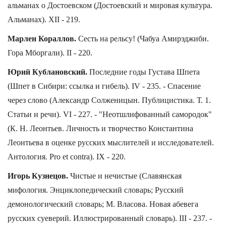
альманах о Достоевском (Достоевский и мировая культура.
Альманах). XII - 219.
Марлен Кораллов.
Сесть на рельсу! (Чабуа Амирэджиби.
Гора Мборгали). II - 220.
Юрий Кублановский.
Последние годы Густава Шпета
(Шпет в Сибири: ссылка и гибель). IV - 235. - Спасение
через слово (Александр Солженицын. Публицистика. Т. 1.
Статьи и речи). VI - 227. - "Неотшлифованный самородок"
(К. Н. Леонтьев. Личность и творчество Константина
Леонтьева в оценке русских мыслителей и исследователей.
Антология. Pro et contra). IX - 220.
Игорь Кузнецов.
Чистые и нечистые (Славянская
мифология. Энциклопедический словарь; Русский
демонологический словарь; М. Власова. Новая абевега
русских суеверий. Иллюстрированный словарь). III - 237. -