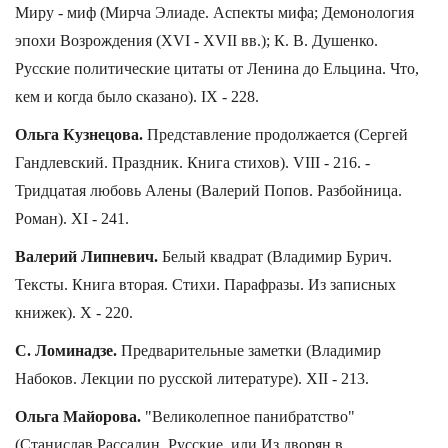
Миру - миф (Мирча Элиаде. Аспекты мифа; Демонология
эпохи Возрождения (XVI - XVII вв.); К. В. Душенко.
Русские политические цитаты от Ленина до Ельцина. Что,
кем и когда было сказано). IX - 228.
Ольга Кузнецова.
Представление продолжается (Сергей
Гандлевский. Праздник. Книга стихов). VIII - 216. -
Тридцатая любовь Алены (Валерий Попов. Разбойница.
Роман). XI - 241.
Валерий Липневич.
Белый квадрат (Владимир Бурич.
Тексты. Книга вторая. Стихи. Парафразы. Из записных
книжек). X - 220.
С. Ломинадзе.
Предварительные заметки (Владимир
Набоков. Лекции по русской литературе). XII - 213.
Ольга Майорова.
"Великолепное панибратство"
(Станислав Рассадин. Русские, или Из дворян в