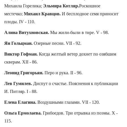
Михаила Горелика;
Эльмира Котляр.
Роскошное
местечко;
Михаил Кравцов.
И бесплодное семя приносит
плоды. IV - 110.
Алина Витухновская.
Мы жили-были в тире. V - 98.
Ян Гольцман.
Озерные песни. VII - 92.
Виктор Гофман.
Когда желтый ветер дохнет по озябшим
скверам. XII - 86.
Леонид Григорьян.
Перо и рука. II - 96.
Лев Гумилев.
Диспут о счастье. Пояснения к публикации
И. Питляр. I - 88.
Елена Елагина.
Воздушными глазами. VII - 120.
Ольга Ермолаева.
Грибоедов. Три отрывка из поэмы. X -
115.