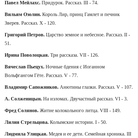
Павел Мейлахс.
Придурок. Рассказ. III - 74.
Вильям Озолин.
Король Лир, принц Гамлет и печник
Зверев. Рассказ. X - 120.
Григорий Петров.
Царство земное и небесное. Рассказ. II -
51.
Ирина Поволоцкая.
Три рассказа. VII - 126.
Вячеслав Пьецух.
Ночные бдения с Иоганном
Вольфгангом Гёте. Рассказ. V - 77.
Владимир Сапожников.
Анютины глазки. Рассказ. V - 107.
А. Солженицын.
На изломах. Двучастный рассказ. VI - 3.
Фред Солянов.
Житие колокольного литца. VIII - 149.
Лилия Стрельцова.
Колымские истории. I - 50.
Людмила Улицкая.
Медея и ее дети. Семейная хроника. III