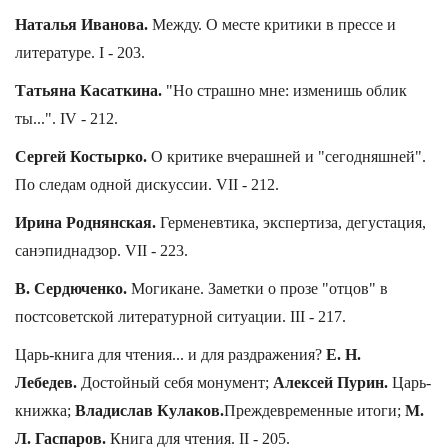
Наталья Иванова.
Между. О месте критики в прессе и
литературе. I - 203.
Татьяна Касаткина.
"Но страшно мне: изменишь облик
ты...". IV - 212.
Сергей Костырко.
О критике вчерашней и "сегодняшней".
По следам одной дискуссии. VII - 212.
Ирина Роднянская.
Герменевтика, экспертиза, дегустация,
санэпиднадзор. VII - 223.
В. Сердюченко.
Могикане. Заметки о прозе "отцов" в
постсоветской литературной ситуации. III - 217.
Царь-книга для чтения... и для раздражения?
Е. Н.
Лебедев.
Достойный себя монумент;
Алексей Пурин.
Царь-
книжка;
Владислав Кулаков.
Преждевременные итоги;
М.
Л. Гаспаров.
Книга для чтения. II - 205.