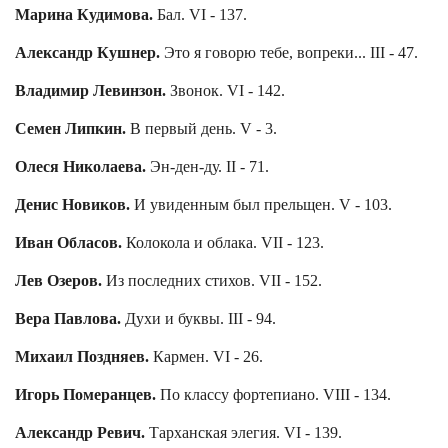
Марина Кудимова.
Бал. VI - 137.
Александр Кушнер.
Это я говорю тебе, вопреки... III - 47.
Владимир Левинзон.
Звонок. VI - 142.
Семен Липкин.
В первый день. V - 3.
Олеся Николаева.
Эн-ден-ду. II - 71.
Денис Новиков.
И увиденным был прельщен. V - 103.
Иван Обласов.
Колокола и облака. VII - 123.
Лев Озеров.
Из последних стихов. VII - 152.
Вера Павлова.
Духи и буквы. III - 94.
Михаил Поздняев.
Кармен. VI - 26.
Игорь Померанцев.
По классу фортепиано. VIII - 134.
Александр Ревич.
Тарханская элегия. VI - 139.