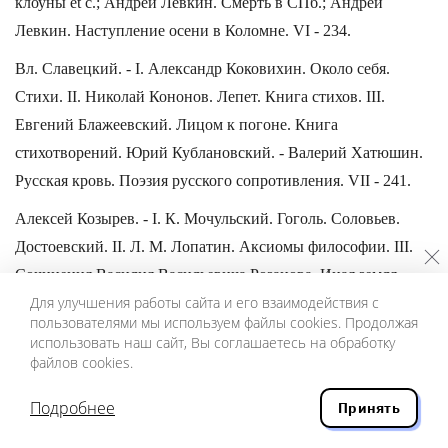
клоуны et c.; Андрей Левкин. Смерть в СПб.; Андрей
Левкин. Наступление осени в Коломне. VI - 234.
Вл. Славецкий. - I. Александр Коковихин. Около себя.
Стихи. II. Николай Кононов. Лепет. Книга стихов. III.
Евгений Блажеевский. Лицом к погоне. Книга
стихотворений. Юрий Кублановский. - Валерий Хатюшин.
Русская кровь. Поэзия русского сопротивления. VII - 241.
Алексей Козырев. - I. К. Мочульский. Гоголь. Соловьев.
Достоевский. II. Л. М. Лопатин. Аксиомы философии. III.
Сочинения Василия Васильевича Розанова. Иная земля,
Для улучшения работы сайта и его взаимодействия с
иное небо... Полное собрание путевых очерков 1899 - 1913
пользователями мы используем файлы cookies. Продолжая
гг.; О понимании. Опыт исследования природы, границ и
использовать наш сайт, Вы соглашаетесь на обработку
внутреннего строения науки как цельного знания. Елена
файлов cookies.
Ознобкина. - "Пирамида". Книжное приложение к журналу
Подробнее
Принять
"Логос". VIII - 241.