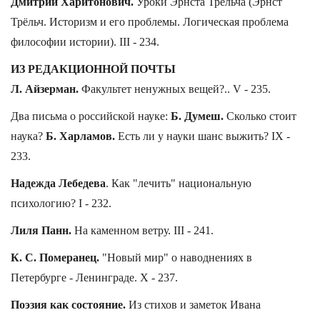
Дмитрий Харитонович.
Уроки Эрнста Трёльча (Эрнст
Трёльч. Историзм и его проблемы. Логическая проблема
философии истории). III - 234.
ИЗ РЕДАКЦИОННОЙ ПОЧТЫ
Л. Айзерман.
Факультет ненужных вещей?.. V - 235.
Два письма о российской науке:
Б. Думеш.
Сколько стоит
наука?
Б. Харламов.
Есть ли у науки шанс выжить? IX -
233.
Надежда Лебедева
. Как "лечить" национальную
психологию? I - 232.
Лиля Панн.
На каменном ветру. III - 241.
К. С. Померанец.
"Новый мир" о наводнениях в
Петербурге - Ленинграде. X - 237.
Поэзия как состояние.
Из стихов и заметок Ивана