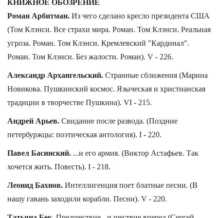
КНИЖНОЕ ОБОЗРЕНИЕ
Роман Арбитман.
Из чего сделано кресло президента США
(Том Клэнси. Все страхи мира. Роман. Том Клэнси. Реальная
угроза. Роман. Том Клэнси. Кремлевский "Кардинал".
Роман. Том Клэнси. Без жалости. Роман). V - 226.
Александр Архангельский.
Странные сближения (Марина
Новикова. Пушкинский космос. Языческая и христианская
традиции в творчестве Пушкина). VI - 215.
Андрей Арьев.
Свидание после развода. (Поздние
петербуржцы: поэтическая антология). I - 220.
Павел Басинский.
...и его армия. (Виктор Астафьев. Так
хочется жить. Повесть). I - 218.
Леонид Бахнов.
Интеллигенция поет блатные песни. (В
нашу гавань заходили корабли. Песни). V - 220.
Татьяна Бек.
Предшествие - и шествие вперед (Сергей