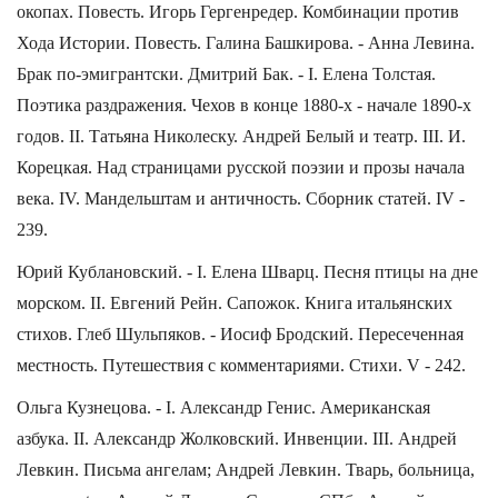
окопах. Повесть. Игорь Гергенредер. Комбинации против
Хода Истории. Повесть. Галина Башкирова. - Анна Левина.
Брак по-эмигрантски. Дмитрий Бак. - I. Елена Толстая.
Поэтика раздражения. Чехов в конце 1880-х - начале 1890-х
годов. II. Татьяна Николеску. Андрей Белый и театр. III. И.
Корецкая. Над страницами русской поэзии и прозы начала
века. IV. Мандельштам и античность. Сборник статей. IV -
239.
Юрий Кублановский. - I. Елена Шварц. Песня птицы на дне
морском. II. Евгений Рейн. Сапожок. Книга итальянских
стихов. Глеб Шульпяков. - Иосиф Бродский. Пересеченная
местность. Путешествия с комментариями. Стихи. V - 242.
Ольга Кузнецова. - I. Александр Генис. Американская
азбука. II. Александр Жолковский. Инвенции. III. Андрей
Левкин. Письма ангелам; Андрей Левкин. Тварь, больница,