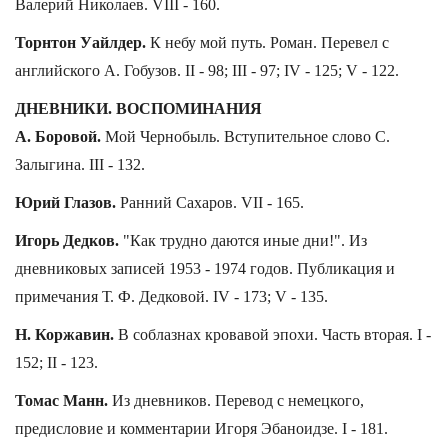
Валерий Николаев. VIII - 160.
Торнтон Уайлдер.
К небу мой путь. Роман. Перевел с
английского А. Гобузов. II - 98; III - 97; IV - 125; V - 122.
ДНЕВНИКИ. ВОСПОМИНАНИЯ
А. Боровой.
Мой Чернобыль. Вступительное слово С.
Залыгина. III - 132.
Юрий Глазов.
Ранний Сахаров. VII - 165.
Игорь Дедков.
"Как трудно даются иные дни!". Из
дневниковых записей 1953 - 1974 годов. Публикация и
примечания Т. Ф. Дедковой. IV - 173; V - 135.
Н. Коржавин.
В соблазнах кровавой эпохи. Часть вторая. I -
152; II - 123.
Томас Манн.
Из дневников. Перевод с немецкого,
предисловие и комментарии Игоря Эбаноидзе. I - 181.