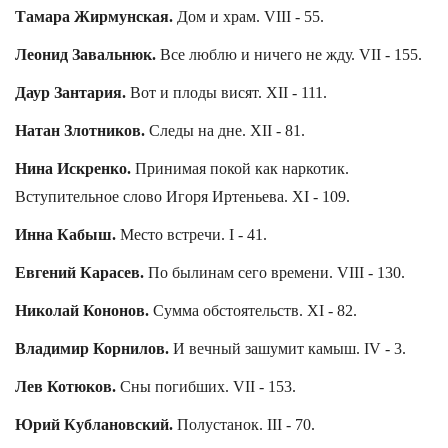
Тамара Жирмунская.
Дом и храм. VIII - 55.
Леонид Завальнюк.
Все люблю и ничего не жду. VII - 155.
Даур Зантария.
Вот и плоды висят. XII - 111.
Натан Злотников.
Следы на дне. XII - 81.
Нина Искренко.
Принимая покой как наркотик.
Вступительное слово Игоря Иртеньева. XI - 109.
Инна Кабыш.
Место встречи. I - 41.
Евгений Карасев.
По былинам сего времени. VIII - 130.
Николай Кононов.
Сумма обстоятельств. XI - 82.
Владимир Корнилов.
И вечный зашумит камыш. IV - 3.
Лев Котюков.
Сны погибших. VII - 153.
Юрий Кублановский.
Полустанок. III - 70.