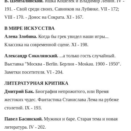
В. Шенталинский.
Яшка Кошелек и Владимир Ленин. IV -
191. - Свой среди своих. Савинков на Лубянке. VII - 172;
VIII - 170. - Донос на Сократа. XI - 167.
В МИРЕ ИСКУССТВА
Алена Злобина.
Когда бы грек увидел наши игры...
Классика на современной сцене. XI - 198.
Александр Соколянский.
...а только гость случайный.
Выставка "Москва - Berlin. Берлин - Moskau. 1900 - 1950".
Заметки посетителя. VI - 204.
ЛИТЕРАТУРНАЯ КРИТИКА
Дмитрий Бак.
Биография непрожитого, или Время
жестоких чудес. Фантастика Станислава Лема на рубеже
столетий. IX - 193.
Павел Басинский.
Мужики и баре. Старая тема и новая
литература. IV - 202.