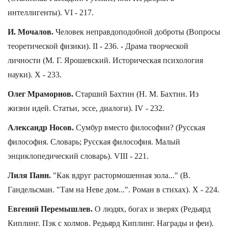
интеллигенты). VI - 217.
И. Мочалов.
Человек неправдоподобной доброты (Вопросы
теоретической физики). II - 236. - Драма творческой
личности (М. Г. Ярошевский. Историческая психология
науки). X - 233.
Олег Мраморнов.
Старший Бахтин (Н. М. Бахтин. Из
жизни идей. Статьи, эссе, диалоги). IV - 232.
Александр Носов.
Сумбур вместо философии? (Русская
философия. Словарь; Русская философия. Малый
энциклопедический словарь). VIII - 221.
Лиля Панн.
"Как вдруг растормошенная зола..." (В.
Гандельсман. "Там на Неве дом...". Роман в стихах). X - 224.
Евгений Перемышлев.
О людях, богах и зверях (Редьярд
Киплинг. Пэк с холмов. Редьярд Киплинг. Награды и феи).