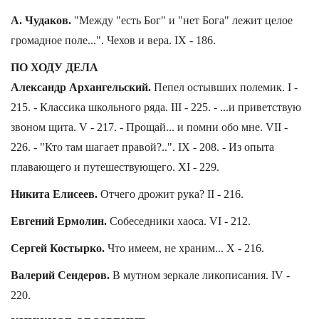
А. Чудаков.
"Между "есть Бог" и "нет Бога" лежит целое
громадное поле...". Чехов и вера. IX - 186.
ПО ХОДУ ДЕЛА
Александр Архангельский.
Пепел остывших полемик. I -
215. - Классика школьного ряда. III - 225. - ...и приветствую
звоном щита. V - 217. - Прощай... и помни обо мне. VII -
226. - "Кто там шагает правой?..". IX - 208. - Из опыта
плавающего и путешествующего. XI - 229.
Никита Елисеев.
Отчего дрожит рука? II - 216.
Евгений Ермолин.
Собеседники хаоса. VI - 212.
Сергей Костырко.
Что имеем, не храним... X - 216.
Валерий Сендеров.
В мутном зеркале ликописания. IV -
220.