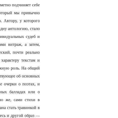
аметно подчиняет себе
 который мы привычно
. Автору, у которого
одну антологию, стало
дивидуальных судеб и
ми витраж, а затем,
еский, почти реально
характеру текстам и
ажную роль. На общий
ествующее об основных
е очерки о поэтах, и
дных балладах или о
но же, сами стихи в
ана стать травинкой в
десь и другой образ —