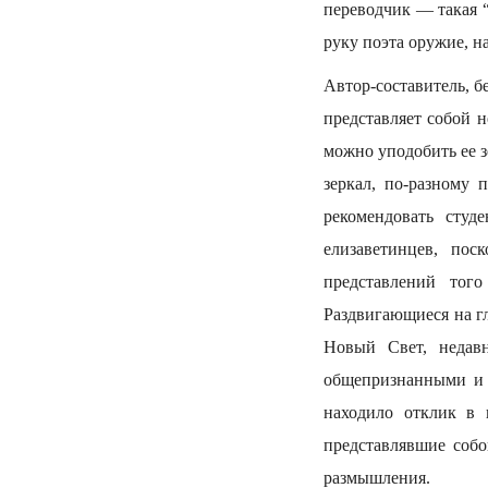
переводчик — такая 
руку поэта оружие, н
Автор-составитель, б
представляет собой 
можно уподобить ее з
зеркал, по-разному
рекомендовать студ
елизаветинцев, по
представлений тог
Раздвигающиеся на г
Новый Свет, недавн
общепризнанными и 
находило отклик в 
представлявшие соб
размышления.