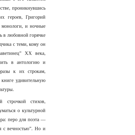
естве, проникнувшись
х героев, Григорий
 монологи, и ночные
сь в любовной горячке
дчика с теми, кому он
заветинец” ХХ века,
чить в антологию и
разы к их строкам,
т книге удивительную
льтуры.
й строчкой стихов,
уматься о культурной
ра: перо для поэта —
я с вечностью”. Но и