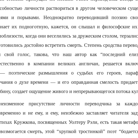
собностью личности раствориться в другом человеческом сущ
иями и порывами. Неоднократно переводивший поэзию свои
знает их подноготную, кажется, он слышал и философские их
поблизости, когда они веселились за дружеским столом, терзали
 готовились достойно встретить смерть. Степень сродства перево
л свой голос, такова, что наш автор как “последний ели
естественно в компании великих англичан, решается вклю
 — поэтические размышления о судьбах его героев, параф
чания о духе времени — и его оправданная смелость придае
убину, создает ощущение живого и непрерывающегося потока ку
неизменное присутствие личности переводчика за каждо
ременно и не ему, и ему, неизбежно заставляет читателя зад
стихах Кружкова, посвященных Уолтеру Рэли, есть такая метафо
возмогается смерть, этой “хрупкой тростинкой” поэт “бодаетс