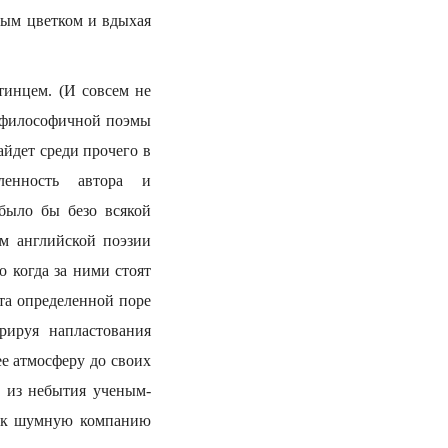
дым цветком и вдыхая
инцем. (И совсем не
о философичной поэмы
йдет среди прочего в
мленность автора и
было бы безо всякой
м английской поэзии
 когда за ними стоят
та определенной поре
рируя напластования
е атмосферу до своих
и из небытия ученым-
как шумную компанию