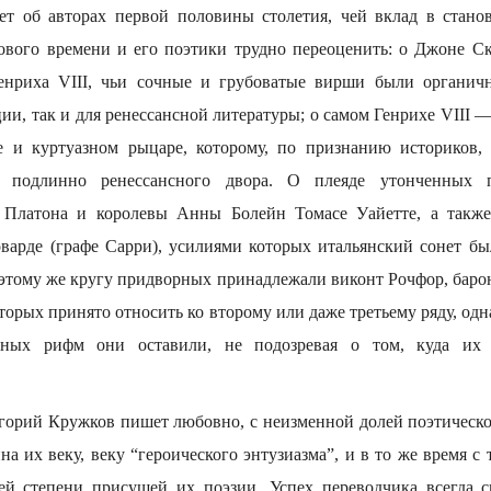
ет об авторах первой половины столетия, чей вклад в стано
ового времени и его поэтики трудно переоценить: о Джоне Ск
енриха VIII, чьи сочные и грубоватые вирши были органич
ии, так и для ренессансной литературы; о самом Генрихе VIII 
е и куртуазном рыцаре, которому, по признанию историков,
 подлинно ренессансного двора. О плеяде утонченных по
 Платона и королевы Анны Болейн Томасе Уайетте, а такж
оварде (графе Сарри), усилиями которых итальянский сонет б
 этому же кругу придворных принадлежали виконт Рочфор, баро
торых принято относить ко второму или даже третьему ряду, одн
ных рифм они оставили, не подозревая о том, куда их 
горий Кружков пишет любовно, с неизменной долей поэтическо
на их веку, веку “героического энтузиазма”, и в то же время 
й степени присущей их поэзии. Успех переводчика всегда с