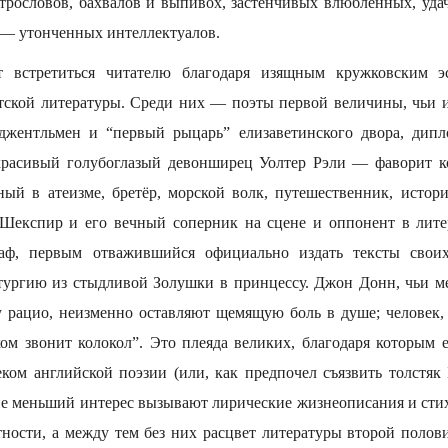
трословов, бахвалов и выпивох, застенчивых влюбленных, уд
 — утонченных интеллектуалов.
т встретиться читателю благодаря изящным кружковским эс
тской литературы. Среди них — поэты первой величины, чьи и
джентльмен и “первый рыцарь” елизаветинского двора, дип
красивый голубоглазый девонширец Уолтер Рэли — фаворит ко
ный в атеизме, бретёр, морской волк, путешественник, истор
 Шекспир и его вечный соперник на сцене и оппонент в лите
раф, первым отважившийся официально издать тексты свои
ургию из стыдливой Золушки в принцессу. Джон Донн, чьи ме
 рацио, неизменно оставляют щемящую боль в душе; человек,
ком звонит колокол”. Это плеяда великих, благодаря которым 
ком английской поэзии (или, как предпочел съязвить толстяк
не меньший интерес вызывают лирические жизнеописания и стихи
тности, а между тем без них расцвет литературы второй поло