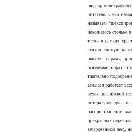
шедевр полиграфическ
читателя. Само назв
называем “шекспиров
накопилось столько п
тесно в рамках хрес
стихов единую карт
шагнув за раму, при
осязаемый образ ст
тщательно подобранн
замысел работает все
вехах английской ис
литературоведчески
распространении ма
прекрасных переводах
зачарованном лесу, н