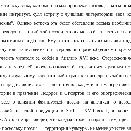
ого искусства, который сначала привлекает взгляд, а затем нез
ание интригует, суля встречу с лучшими литераторами века,
ским”. Однако встреча эта будет обставлена весьма необычно
ереводов из английской поэзии, что их могло бы хватить не на 
томатийных подборок. Ему захотелось создать из мозаики ин
ину или таинственный и мерцающий разнообразными краска
гласить читателя за собой в Англию XVI века. Стереоскопич
раны и ушедшей эпохи возникает благодаря очень разным по 
ому визуальному ряду, который играет в книге чрезвычайно в
: и предисловие автора, в достаточно академичной манере пов
тории в правление Тюдоров и Стюартов; и его биографически
е эссе о влиянии французской поэзии на англичан, о наро
ссовой печатной продукции в XVI — XVII веках, и, конеч
. Автор не зря говорит, что каждая строка, избранная им, призв
о поскольку поэзия — территория культуры, не менее уместен з