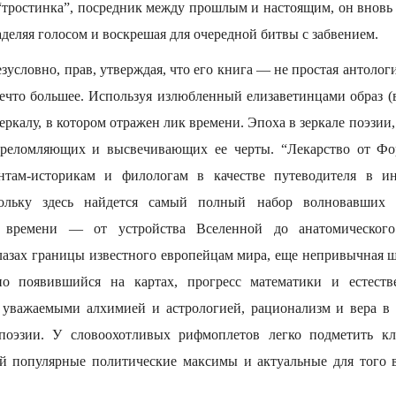
“тростинка”, посредник между прошлым и настоящим, он вновь 
аделяя голосом и воскрешая для очередной битвы с забвением.
езусловно, прав, утверждая, что его книга — не простая антолог
нечто большее. Используя излюбленный елизаветинцами образ 
еркалу, в котором отражен лик времени. Эпоха в зеркале поэзии,
 преломляющих и высвечивающих ее черты. “Лекарство от Ф
ентам-историкам и филологам в качестве путеводителя в и
скольку здесь найдется самый полный набор волновавших
о времени — от устройства Вселенной до анатомического 
лазах границы известного европейцам мира, еще непривычная ш
о появившийся на картах, прогресс математики и естест
уважаемыми алхимией и астрологией, рационализм и вера в 
поэзии. У словоохотливых рифмоплетов легко подметить к
ой популярные политические максимы и актуальные для того 