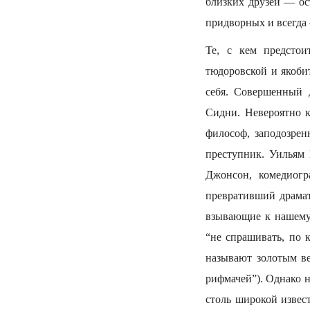
близких друзей — ос
придворных и всегда
Те, с кем предстои
тюдоровской и якоби
себя. Совершенный 
Сидни. Невероятно 
философ, заподозрен
преступник. Уильям
Джонсон, комедиог
превративший драмат
взывающие к нашему
“не спрашивать, по 
называют золотым ве
рифмачей”). Однако 
столь широкой извес