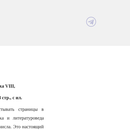
а VIII,
тр., с ил.
стывать страницы в
ка и литературоведа
числа. Это настоящий