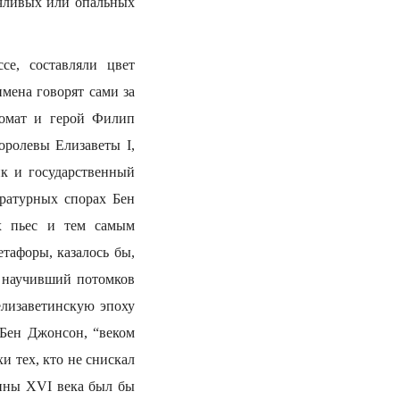
ачливых или опальных
се, составляли цвет
мена говорят сами за
ломат и герой Филип
ролевы Елизаветы I,
ик и государственный
ратурных спорах Бен
х пьес и тем самым
тафоры, казалось бы,
 научивший потомков
елизаветинскую эпоху
 Бен Джонсон, “веком
 тех, кто не снискал
вины XVI века был бы