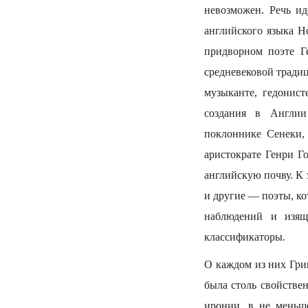
невозможен. Речь ид
английского языка Н
придворном поэте Г
средневековой традиц
музыканте, гедонист
создания в Англии
поклоннике Сенеки,
аристократе Генри Г
английскую почву. К
и другие — поэты, ко
наблюдений и изящ
классификаторы.
О каждом из них Гри
была столь свойствен
иронии, в не меньше