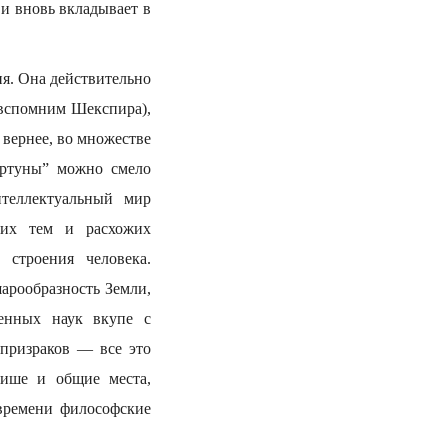
и вновь вкладывает в
ия. Она действительно
(вспомним Шекспира),
 вернее, во множестве
ортуны” можно смело
нтеллектуальный мир
 их тем и расхожих
строения человека.
арообразность Земли,
венных наук вкупе с
призраков — все это
лише и общие места,
времени философские