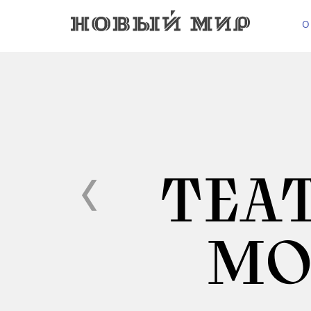
О
ТЕА
МО