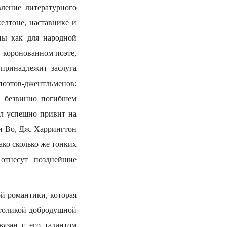
вление литературного
елтоне, наставнике и
ны как для народной
— коронованном поэте,
 принадлежит заслуга
этов-джентльменов:
е безвинно погибшем
ыл успешно привит на
н Во, Дж. Харрингтон
ако сколько же тонких
отнесут позднейшие
й романтики, которая
с толикой добродушной
вязан с его талантом