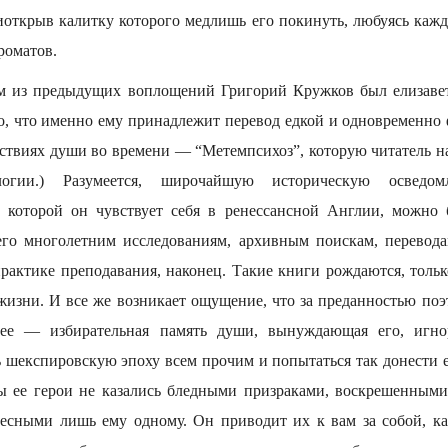
риоткрыв калитку которого медлишь его покинуть, любуясь каж
роматов.
ом из предыдущих воплощений Григорий Кружков был елизавет
о, что именно ему принадлежит перевод едкой и одновременн
ствиях души во времени — “Метемпсихоз”, которую читатель на
логии.) Разумеется, широчайшую историческую осведо
с которой он чувствует себя в ренессансной Англии, можно 
его многолетним исследованиям, архивным поискам, перевода
рактике преподавания, наконец. Такие книги рождаются, только
жизни. И все же возникает ощущение, что за преданностью поэ
ее — избирательная память души, вынуждающая его, игно
ь шекспировскую эпоху всем прочим и попытаться так донести е
ы ее герои не казались бледными призраками, воскрешенным
ресными лишь ему одному. Он приводит их к вам за собой, 