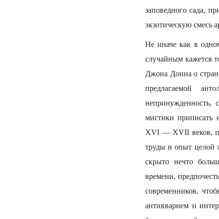
заповедного сада, п
экзотическую смесь а
Не иначе как в одн
случайным кажется т
Джона Донна о стран
предлагаемой анто
непринужденность, 
мистики приписать 
XVI — XVII веков, п
труды и опыт целой 
скрыто нечто больш
времени, предпочест
современников, чтоб
антикварием и инте