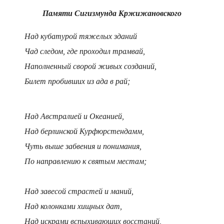
Памяти Сигизмунда Кржижановского
Над кубатурой тяжелых зданий
Чад следом, где проходил трамвай,
Наполненный сворой живых созданий,
Билет пробивших из ада в рай;
Над Австралией и Океанией,
Над берлинской Курфюрстендамм,
Чуть выше забвения и понимания,
По направлению к святым местам;
Над завесой страстей и маний,
Над колонками хищных дат,
Над искрами вспыхивающих восстаний,