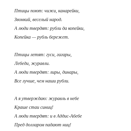
Птицы поют: чижи, канарейки,
Звонкий, веселый народ.
А люди твердят: рубли да копейки,
Копейка — рубль бережет.
Птицы летят: гуси, гагары,
Лебеди, журавли.
А люди твердят: лиры, динары,
Все лучше, чем наши рубли.
А я утверждаю: журавль в небе
Краше стаи синиц!
А люди твердят: и в Аддис-Абебе
Пред долларом падают ниц!