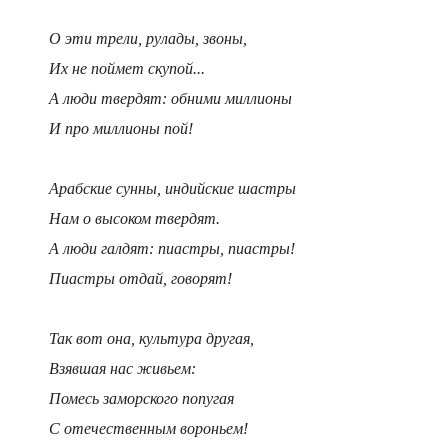
О эти трели, рулады, звоны,
Их не поймет скупой...
А люди твердят: обними миллионы
И про миллионы пой!
Арабские сунны, индийские шастры
Нам о высоком твердят.
А люди галдят: пиастры, пиастры!
Пиастры отдай, говорят!
Так вот она, культура другая,
Взявшая нас живьем:
Помесь заморского попугая
С отечественным вороньем!