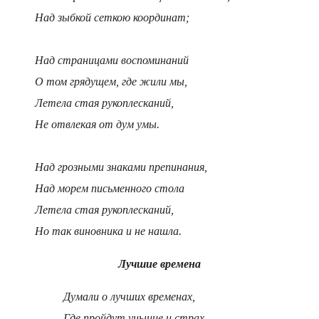
Над зыбкой сеткою координат;
Над страницами воспоминаний
О том грядущем, где жили мы,
Летела стая рукоплесканий,
Не отвлекая от дум умы.
Над грозными знаками препинания,
Над морем письменного стола
Летела стая рукоплесканий,
Но так виновника и не нашла.
Лучшие времена
Думали о лучших временах,
Где пройдут уныние и страх,