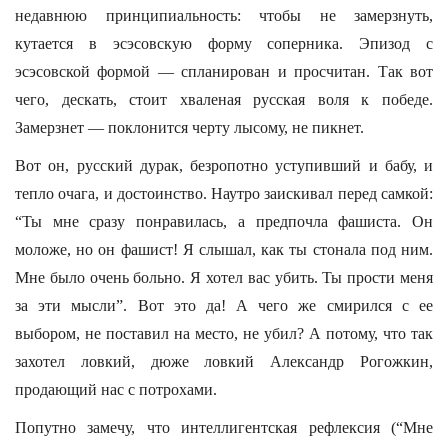
недавнюю принципиальность: чтобы не замерзнуть,
кутается в эсэсовскую форму соперника. Эпизод с
эсэсовской формой — спланирован и просчитан. Так вот
чего, дескать, стоит хваленая русская воля к победе.
Замерзнет — поклонится черту лысому, не пикнет.
Вот он, русский дурак, безропотно уступивший и бабу, и
тепло очага, и достоинство. Наутро заискивал перед самкой:
“Ты мне сразу понравилась, а предпочла фашиста. Он
моложе, но он фашист! Я слышал, как ты стонала под ним.
Мне было очень больно. Я хотел вас убить. Ты прости меня
за эти мысли”. Вот это да! А чего же смирился с ее
выбором, не поставил на место, не убил? А потому, что так
захотел ловкий, дюже ловкий Александр Рогожкин,
продающий нас с потрохами.
Попутно замечу, что интеллигентская рефлексия (“Мне