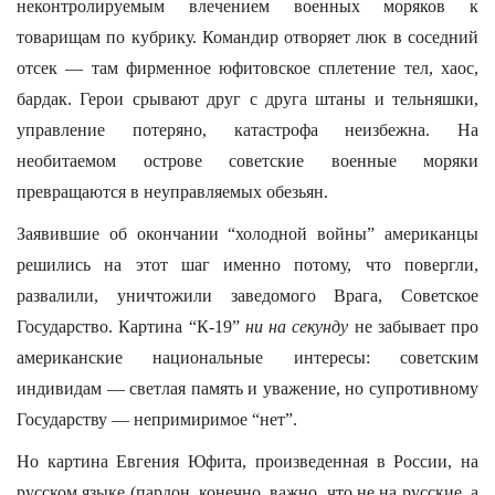
неконтролируемым влечением военных моряков к
товарищам по кубрику. Командир отворяет люк в соседний
отсек — там фирменное юфитовское сплетение тел, хаос,
бардак. Герои срывают друг с друга штаны и тельняшки,
управление потеряно, катастрофа неизбежна. На
необитаемом острове советские военные моряки
превращаются в неуправляемых обезьян.
Заявившие об окончании “холодной войны” американцы
решились на этот шаг именно потому, что повергли,
развалили, уничтожили заведомого Врага, Советское
Государство. Картина “К-19”
ни на
секунду
не забывает про
американские национальные интересы: советским
индивидам — светлая память и уважение, но супротивному
Государству — непримиримое “нет”.
Но картина Евгения Юфита, произведенная в России, на
русском языке (пардон, конечно, важно, что не на русские, а