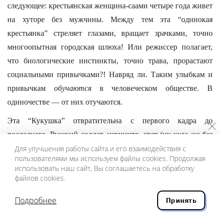
следующее: крестьянская женщина-саами четыре года живет
на хуторе без мужчины. Между тем эта “одинокая
крестьянка” стреляет глазами, вращает зрачками, точно
многоопытная городская шлюха! Или режиссер полагает,
что биологические инстинкты, точно трава, прорастают
социальными привычками?! Навряд ли. Таким улыбкам и
привычкам
обучаются
в человеческом обществе. В
одиночестве — от них отучаются.
Эта “Кукушка” отвратительна с первого кадра до
последнего. Русский солдат, извините, срет (ну куда же без
голой жопы!), женщина и соперник глядят да
Для улучшения работы сайта и его взаимодействия с
пользователями мы используем файлы cookies. Продолжая
посмеиваются: “Дикий ты человек!”
использовать наш сайт, Вы соглашаетесь на обработку
файлов cookies.
Наконец она снисходительно решила подарить нашему
кусочек себя. Потому что финн лежит в бесчувствии, ранен.
Подробнее
Принять
“У тебя глаза добрые, иди ко мне под одеялку!” — поясняет