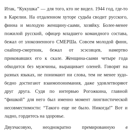
Итак, “Кукушка” — для того, кто не видел. 1944 год, где-то
в Карелии. На отдаленном хуторе судьба сводит русского,
финна и молодую женщину-саами, хозяйку. Более-менее
пожилой русский, офицер младшего командного состава,
бежал от злокозненного СМЕРШа. Совсем молодой финн,
снайпер-смертник, бежал от эсэсовцев, намертво
приковавших его к скале. Женщина-саами четыре года
обходится без мужчины, выращивает оленей. Говорят на
разных языках, не понимают ни слова, тем не менее худо-
бедно достигают взаимопонимания, даже удовлетворяют
друг друга. Судя по интервью Рогожкина, главной
“фишкой” для него был именно момент лингвистической
несовместимости: “Такого еще не было. Никогда!” Вот и
ладно, гордитесь на здоровье.
Двухчасовую, неоднократно премированную
в