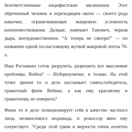
безответственные пацифистские заклинания. Этот
обреченный человек в переходящем окопе — своего рода
кавычки, ограничивающие жанровую условность
киноповествования. Дальше, намекает Танович, черная
дыра, внехудожественное. “А теперь не смотри!” — по
названию одной по-настоящему жуткой жанровой ленты 70-
х.
Наш Рогожкин готов разрулить, разрешить все мыслимые
проблемы. Война?
— Недоразумение,
и только. На этой
точке зрения то и дело настаивает самец-победитель,
грамотный финн Вейкко, а как ему, красивому и
грамотному, не поверить?
Финн то и дело позиционирует себя в качестве частного
лица, независимого индивида, и режиссер явно ему
сочувствует. “Среди этой грязи и мерзости очень почетно