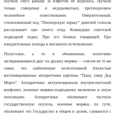
скучное (чего раньше за Юфитом не водилось, скучали
только глянцевые и недоразвитые), претенциозное
нелинейное повествование. Омерзительный,
стилизованный под “Пионерскую зорьку” девичий голосок
рассказывает про своего отца, Командира советской
подводной лодки. Про его боевых товарищей. Про
изнурительные походы и внезапное исчезновение.
Полуголые, а то и обнаженные, похотливо
заглядывающиеся друг на дружку моряки — совсем не то же
самое, что озабоченные нелегитимной близостью
костюмированные аппаратчики картины “Папа, умер Дед
Мороз”. Аппаратчики актуализировали внутрисоветский
конфликт, военные моряки-подводники включены в иную
оппозицию. Аппаратчики обозначают частную
государственную опухоль, военные моряки, по сути,
обозначают это Государство в общем и целом, сливаются с