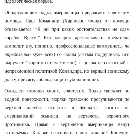
идеологическая борьба.
Обнаружившие лодку американцы предлагают советским
помощь. Наш Командир (Харрисон Форд) от помощи
отказывается: “Я ни при каких обстоятельствах не сдам
корабль Врагу!” Его коварно арестовывают предатель-
замполит (ну, понятно, профессиональные коммунисты
по
определению
хуже всех) со своим усатым подручным. Его
выручает Старпом (Лиам Ниссон), в целом не согласный с
непреклонной политикой Командира, но верный воинскому
долгу, присяге, соблюдающий субординацию.
Ожидают помощи своих, советских. Лодка скользит по
водной поверхности, моряки тревожно прогуливаются по
верхней палубе, кутаются в бушлаты, косятся на
американский эсминец, на вертолеты вероятного
противника. Прямо с вертолетов американцы ведут
фотосъемку. Как же реагируют наши, дикари? Конечно,