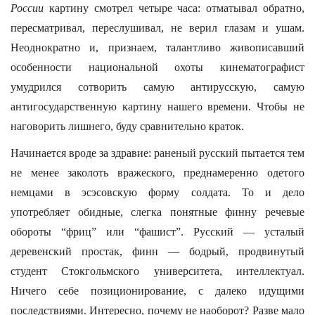
России
картину смотрел четыре часа: отматывал обратно,
пересматривал, переслушивал, не верил глазам и ушам.
Неоднократно и, признаем, талантливо живописавший
особенности национальной охоты кинематографист
умудрился сотворить самую антирусскую, самую
антигосударственную картину нашего времени. Чтобы не
наговорить лишнего, буду сравнительно краток.
Начинается вроде за здравие: раненый русский пытается тем
не менее заколоть вражеского, преднамеренно одетого
немцами в эсэсовскую форму солдата. То и дело
употребляет обидные, слегка понятные финну речевые
обороты “фриц” или “фашист”. Русский — усталый
деревенский простак, финн — бодрый, продвинутый
студент Стокгольмского университета, интеллектуал.
Ничего себе позиционирование, с далеко идущими
последствиями. Интересно, почему не наоборот? Разве мало