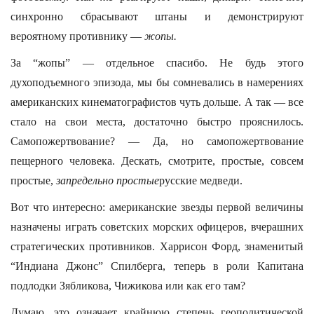
синхронно сбрасывают штаны и демонстрируют
вероятному противнику —
жопы.
За “жопы” — отдельное спасибо. Не будь этого
духоподъемного эпизода, мы бы сомневались в намерениях
американских кинематографистов чуть дольше. А так — все
стало на свои места, достаточно быстро прояснилось.
Самопожертвование? — Да, но самопожертвование
пещерного человека. Дескать, смотрите, простые, совсем
простые,
запредельно простые
русские медведи.
Вот что интересно: американские звезды первой величины
назначены играть советских морских офицеров, вчерашних
стратегических противников. Харрисон Форд, знаменитый
“Индиана Джонс” Спилберга, теперь в роли Капитана
подлодки Зябликова, Чижикова или как его там?
Думаю, это означает крайнюю степень геополитической