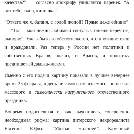
качества?” — согласно апокрифу удивляется паренек. “А
вот тебе, сына, киношка”.
“Отчего же я, батяня, с голой жопой? Прямо даже обидно”.
— “Ты — мой нежно любимый сынуля. Станешь перечить,
выпорю”. Уже забыто то обстоятельство, что противостояли
и враждовали. Раз теперь у России нет политики и
собственных Врагов, значит, и Врагов, и политику
предпишет ей дядька-опекун.
Именно с его подачи картину показали в лучшее вечернее
время 23 февраля, в день не самого почитаемого, но все же
массового и
символически нагруженного
отечественного
праздника.
Вовремя подоспевшая и, как выяснилось, совершенно
необходимая рифма: картина питерского некрореалиста
Евгения Юфита “Убитые молнией”. Камерный