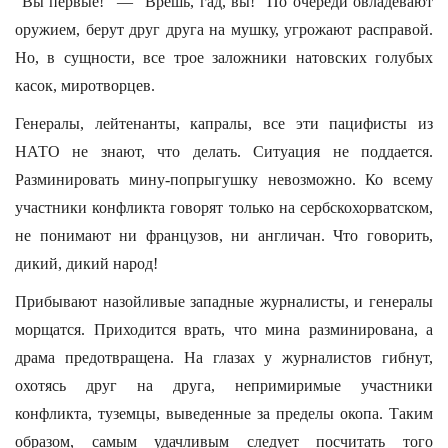
“Вы первые!” — “Врешь, гад, вы!” По очереди овладевают
оружием, берут друг друга на мушку, угрожают расправой.
Но, в сущности, все трое заложники натовских голубых
касок, миротворцев.
Генералы, лейтенанты, капралы, все эти пацифисты из
НАТО не знают, что делать. Ситуация не поддается.
Разминировать мину-попрыгушку невозможно. Ко всему
участники конфликта говорят только на сербскохорватском,
не понимают ни французов, ни англичан. Что говорить,
дикий, дикий народ!
Прибывают назойливые западные журналисты, и генералы
морщатся. Приходится врать, что мина разминирована, а
драма предотвращена. На глазах у журналистов гибнут,
охотясь друг на друга, непримиримые участники
конфликта, туземцы, выведенные за пределы окопа. Таким
образом, самым удачливым следует посчитать того