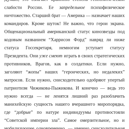
слабости России. Ее
запредельное
психофизическое
ничтожество. Старший брат — Америка — назначает наших
командиров. Кроме шуток! Не важно, что герои экрана.
Общенациональный американский статус кинозвезды под
кодовым названием “Харрисон Форд” навряд ли ниже
статуса Госсекретаря, немногим уступает статусу
Президента. Они
уже смеют
играть в своих стратегических
противников, Врагов, как в солдатики. Если нужно,
заголяют “жопы” наших “героических, но недалеких”
матросов. Если нужно, снисходительно одобряют упертый
патриотизм Чижикова-Пыжикова. И конечно — ведь это
нужно всегда — не ленятся лишний раз разоблачить
манихейскую сущность нашего вчерашнего миропорядка,
где “добрые” по натуре индивидуумы противостояли
“Советской империи зла”. Самое омерзительное, но и
мобилизующее одновременно, — именно снисходительная