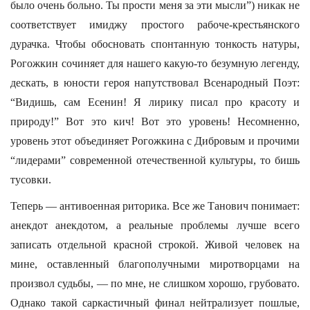
было очень больно. Ты прости меня за эти мысли”) никак не
соответствует имиджу простого рабоче-крестьянского
дурачка. Чтобы обосновать спонтанную тонкость натуры,
Рогожкин сочиняет для нашего какую-то безумную легенду,
дескать, в юности героя напутствовал Всенародный Поэт:
“Видишь, сам Есенин! Я лирику писал про красоту и
природу!” Вот это кич! Вот это уровень! Несомненно,
уровень этот объединяет Рогожкина с Дибровым и прочими
“лидерами” современной отечественной культуры, то бишь
тусовки.
Теперь — антивоенная риторика. Все же Танович понимает:
анекдот анекдотом, а реальные проблемы лучше всего
записать отдельной красной строкой. Живой человек на
мине, оставленный благополучными миротворцами на
произвол судьбы, — по мне, не слишком хорошо, грубовато.
Однако такой саркастичный финал нейтрализует пошлые,