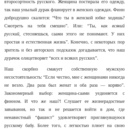
второсортность русского. Женщина постирала его одежду,
так наш унылый дурак фланирует в женских одеждах. Финн
добродушно скалится: “Что ты в женской юбке ходишь?
Смотреть на тебя смешно”. Или: “Ты,
как
всякий
русский,
стесняешься, саами этого не понимают. У них
простая и естественная жизнь”. Конечно, с некоторых пор
зритель и без авторских подсказок догадывается, что наш
дурачок олицетворяет “всех и всяких русских”.
Наш скорбно смакует собственную мужскую
несостоятельность: “Если честно, мне с женщинами никогда
не везло. Два раза был женат и оба раза — коряво”.
Закономерный выбор: женщина-саами уединяется с
финном. И что же наш?! Слушает ее жизнерадостные
завывания, но так и не решается войти в дом, где
ненавистный “фашист” удовлетворяет приглянувшуюся
русскому бабу. Более того, с легкостью плюет на свою