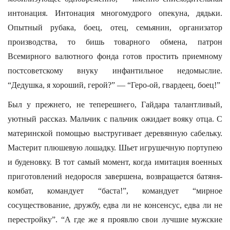
интонация. Интонация многомудрого опекуна, дядьки.
Опытный рубака, боец, отец, семьянин, организатор
производства, то бишь товарного обмена, патрон
Всемирного валютного фонда готов простить приемному
постсоветскому внуку инфантильное недомыслие.
“Дедушка, я хороший, герой?” — “Геро-ой, гвардеец, боец!”
Был у прежнего, не теперешнего, Гайдара талантливый,
уютный рассказ. Мальчик с пальчик ожидает вояку отца. С
материнской помощью выстругивает деревянную сабельку.
Мастерит плюшевую лошадку. Шьет игрушечную портупею
и буденовку. В тот самый момент, когда имитация военных
приготовлений недоросля завершена, возвращается батяня-
комбат, командует “баста!”, командует “мирное
сосуществование, дружбу, едва ли не консенсус, едва ли не
перестройку”. “А где же я проявлю свои лучшие мужские