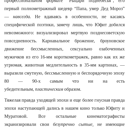
профессиональном формате “Рыцари поднебесья”, его
первый полнометражный шедевр “Папа, умер Дед Мороз”
—
навсегда.
Не вдаваясь в особенности, не касаясь
специфической поэтики, замечу лишь, что Юфит добился
невозможного: визуализировал мертвую позднесоветскую
повседневность. Карнавальное брожение, броуновское
движение бессмысленных, сексуально озабоченных
мужичков из его 16-мм короткометражек, равно как их же
угрюмая, животная медлительность в 35-мм картинах, —
выразили смутную, бессмысленную и беспорядочную эпоху
80 — 90-х самым что ни на есть
убедительным,
пластическим
образом.
Тяжелая правда уходящей эпохи и еще более гнусная правда
эпохи наступающей дались в нашем кино только Юфиту и
Муратовой. Все остальные кинематографисты
экранизировали свои
безупречно
сытые,
не имеющие