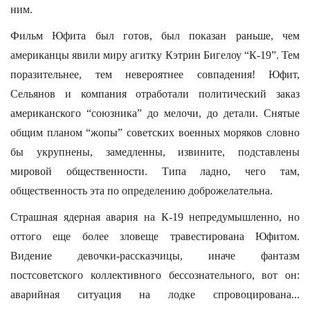
ним.
Фильм Юфита был готов, был показан раньше, чем
американцы явили миру агитку Кэтрин Бигелоу “К-19”. Тем
поразительнее, тем невероятнее совпадения! Юфит,
Сельянов и компания отработали политический заказ
американского “союзника” до мелочи, до детали. Снятые
общим планом “жопы” советских военных моряков словно
бы укрупнены, замедленны, извините, подставлены
мировой общественности. Типа ладно, чего там,
общественность эта по определению доброжелательна.
Страшная ядерная авария на К-19 непредумышленно, но
оттого еще более зловеще травестирована Юфитом.
Видение девочки-рассказчицы, иначе фантазм
постсоветского коллективного бессознательного, вот он:
аварийная ситуация на лодке спровоцирована...