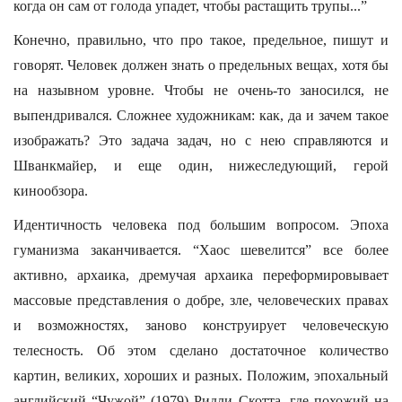
когда он сам от голода упадет, чтобы растащить трупы...”
Конечно, правильно, что про такое, предельное, пишут и
говорят. Человек должен знать о предельных вещах, хотя бы
на назывном уровне. Чтобы не очень-то заносился, не
выпендривался. Сложнее художникам: как, да и зачем такое
изображать? Это задача задач, но с нею справляются и
Шванкмайер, и еще один, нижеследующий, герой
кинообзора.
Идентичность человека под большим вопросом. Эпоха
гуманизма заканчивается. “Хаос шевелится” все более
активно, архаика, дремучая архаика переформировывает
массовые представления о добре, зле, человеческих правах
и возможностях, заново конструирует человеческую
телесность. Об этом сделано достаточное количество
картин, великих, хороших и разных. Положим, эпохальный
английский “Чужой” (1979) Ридли Скотта, где похожий на