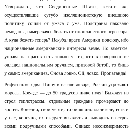
Утверждают, что Соединенные Штаты, кстати же,
осуществлявшие сугубо изоляционистскую внешнюю
политику, сошли от ужаса с ума. Полстраны паковало
чемоданы, намереваясь бежать от инопланетного агрессора.
А куда бежать теперь?
Некуда:
враги Америки повсюду, ибо
национальные американские интересы везде. Но заметьте:
управа на врагов есть только у тех, кто в совершенстве
овладел национальным оружием, призовой битой, то бишь
у самих американцев. Снова ловко. Ой, ловко. Пропаганда!
Рифма номер два. Пишу в начале января, России угрожают
морозы. Кое-где — до 50 градусов ниже нуля! Выходят из
строя теплотрассы, отдельные граждане промерзают до
костей. Конечно, свои черти, то бишь инопланетяне, есть и
у нас, конечно, их следует выявлять и выводить из строя
всеми подручными способами. Однако несоизмеримость