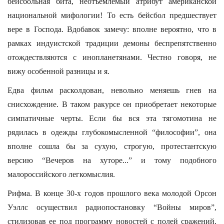
бейсбольная бита, неотъемлемый атрибут американской
национальной мифологии! То есть бейсбол предшествует
вере в Господа. Вдобавок замечу: вполне вероятно, что в
рамках индуистской традиции демоны беспрепятственно
отождествляются с инопланетянами. Честно говоря, не
вижу особенной разницы и я.
Едва фильм расколдован, невольно меняешь гнев на
снисхождение. В таком ракурсе он приобретает некоторые
симпатичные черты. Если бы вся эта тягомотина не
рядилась в одежды глубокомысленной “философии”, она
вполне сошла бы за сухую, строгую, протестантскую
версию “Вечеров на хуторе...” и тому подобного
малороссийского легкомыслия.
Рифма. В конце 30-х годов прошлого века молодой Орсон
Уэллс осуществил радиопостановку “Войны миров”,
стилизовав ее под программу новостей с полей сражений.