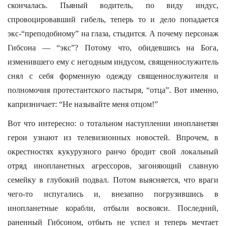
скончалась. Пьяный водитель, по виду индус,
спровоцировавший гибель, теперь то и дело попадается
экс-“преподобному” на глаза, стыдится. А почему персонаж
Гибсона — “экс”? Потому что, обидевшись на Бога,
изменившего ему с негодным индусом, священнослужитель
снял с себя форменную одежду священнослужителя и
полномочия протестантского пастыря, “отца”. Вот именно,
капризничает: “Не называйте меня отцом!”
Вот что интересно: о тотальном наступлении инопланетян
герои узнают из телевизионных новостей. Впрочем, в
окрестностях кукурузного ранчо бродит свой локальный
отряд инопланетных агрессоров, загоняющий славную
семейку в глубокий подвал. Потом выясняется, что враги
чего-то испугались и, внезапно погрузившись в
инопланетные корабли, отбыли восвояси. Последний,
раненный Гибсоном, отбыть не успел и теперь мечтает