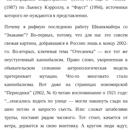
(1987) по Льюису Кэрроллу, и “Фауст” (1994), источники
которого не нуждаются в представлении.
Почему я рифмую последнюю работу Шванкмайера со
“Знаками”? Во-первых, потому, что для нас это совсем
свежая картина, добравшаяся в Россию лишь к концу 2002-
го. Во-вторых, ключевая тема “Отесанека” — все тот же
неуступчивый каннибализм. Право слово, укорененная в
обывательском сознании антропологическая модель
претерпевает мутации. Что-то многовато стало
каннибализма. Вот даже на страницах новомирской
“Периодики” (2002, № 6) читаю воспоминание о 1921 годе:
“...опасались ходить по улице — могли накинуть сзади на
шею петлю и запросто съесть. Или: сложат штабелями
трупы, поставят рядом часового. Тот стоит, качается от
ветра, держится за свою винтовку. А кругом люди ждут,