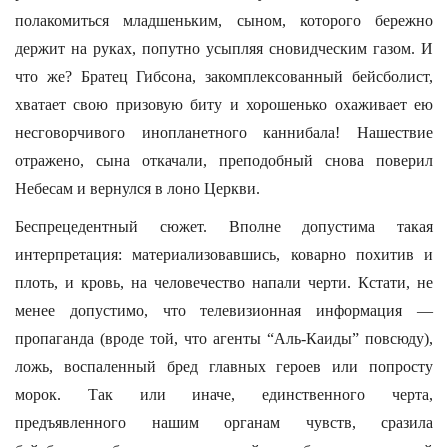
полакомиться младшеньким, сыном, которого бережно
держит на руках, попутно усыпляя сновидческим газом. И
что же? Братец Гибсона, закомплексованный бейсболист,
хватает свою призовую биту и хорошенько охаживает ею
несговорчивого инопланетного каннибала! Нашествие
отражено, сына откачали, преподобный снова поверил
Небесам и вернулся в лоно Церкви.
Беспрецедентный сюжет. Вполне допустима такая
интерпретация: материализовавшись, коварно похитив и
плоть, и кровь, на человечество напали черти. Кстати, не
менее допустимо, что телевизионная информация —
пропаганда (вроде той, что агенты “Аль-Каиды” повсюду),
ложь, воспаленный бред главных героев или попросту
морок. Так или иначе, единственного черта,
предъявленного нашим органам чувств, сразила