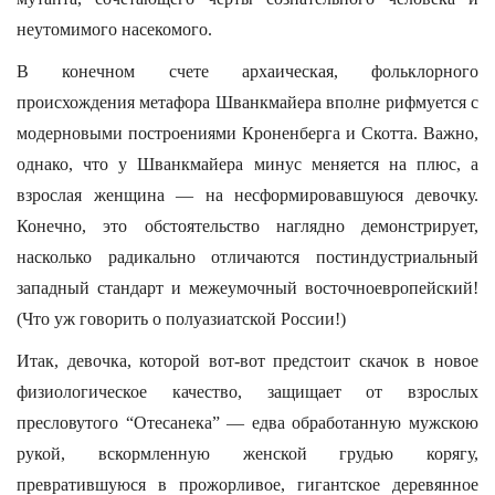
неутомимого насекомого.
В конечном счете архаическая, фольклорного
происхождения метафора Шванкмайера вполне рифмуется с
модерновыми построениями Кроненберга и Скотта. Важно,
однако, что у Шванкмайера минус меняется на плюс, а
взрослая женщина — на несформировавшуюся девочку.
Конечно, это обстоятельство наглядно демонстрирует,
насколько радикально отличаются постиндустриальный
западный стандарт и межеумочный восточноевропейский!
(Что уж говорить о полуазиатской России!)
Итак, девочка, которой вот-вот предстоит скачок в новое
физиологическое качество, защищает от взрослых
пресловутого “Отесанека” — едва обработанную мужскою
рукой, вскормленную женской грудью корягу,
превратившуюся в прожорливое, гигантское деревянное