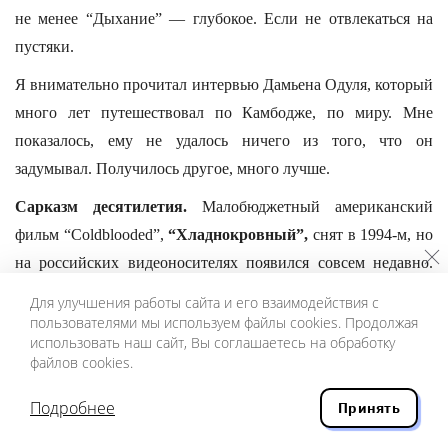
не менее “Дыхание” — глубокое. Если не отвлекаться на
пустяки.
Я внимательно прочитал интервью Дамьена Одуля, который
много лет путешествовал по Камбодже, по миру. Мне
показалось, ему не удалось ничего из того, что он
задумывал. Получилось другое, много лучше.
Сарказм десятилетия.
Малобюджетный американский
фильм “Coldblooded”,
“Хладнокровный”,
снят в 1994-м, но
на российских видеоносителях появился совсем недавно.
На кассете жанр определен так — “боевик”. По сути,
Для улучшения работы сайта и его взаимодействия с
антибоевик. Очень черный, очень грубый, предельно
пользователями мы используем файлы cookies. Продолжая
использовать наш сайт, Вы соглашаетесь на обработку
изысканный юмор. Фильм, который хочется
файлов cookies.
пропагандировать и дарить. Режиссер М. Уоллес
Володарский, в первый раз слышу.
Подробнее
Принять
В сущности, это тоже роман воспитания. Главный герой,