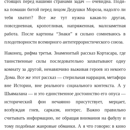
стоящих перед нашими странами задач — очевидна. Поди-
ка помаши битой перед лицом Дедушки Мороза, надолго ли
тебя хватит? Все же тут нужна какая-то другая,
повседневная, кропотливая, напряженная, малозаметная
работа. После картины “Знаки” я сильно сомневаюсь в
плодотворности всемирного антитеррористического союза.
Наконец, рифма третья. Знаменитый рассказ Кортасара, где
таинственные силы последовательно захватывают одну
комнату за другой, ненавязчиво выживая героев из некоего
Дома. Все же этот рассказ — стерильная наррация, метафора
вне Истории, вне реального социального контекста. А у
Шьямалана — и это единственное достоинство его опуса —
исторический фон нечаянно присутствует, мерцает,
возбуждая гнев, сарказм, интерес. Важно правильно
считывать информацию, не обращая внимания на фабулу и
тому подобные жанровые обманки. А я что говорю: в кино