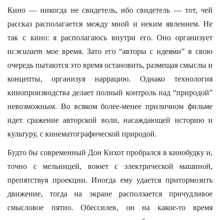
Кино — никогда не свидетель, ибо свидетель — тот, чей
рассказ располагается между мной и неким явлением. Не
так с кино: я располагаюсь внутри его. Оно организует
и
сжигает
мое время. Зато его “авторы с идеями” в свою
очередь пытаются это время остановить, размещая смыслы и
концепты, организуя наррацию. Однако технология
кинопроизводства делает полный контроль над “природой”
невозможным. Во всяком более-менее приличном фильме
идет сражение авторской воли, насаждающей историю и
культуру, с кинематографической природой.
Будто бы современный Дон Кихот пробрался в кинобудку и,
точно с мельницей, воюет с электрической машиной,
препятствуя проекции. Иногда ему удается притормозить
движение, тогда на экране расползается причудливое
смысловое пятно. Обессилев, он на какое-то время