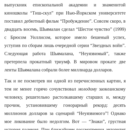
выпускник епископальной академии и знаменитой
киношколы “Тиш-скул” при Нью-Йоркском университете
поставил дебютный фильм “Пробуждение”. Совсем скоро, в
двадцать восемь, Шьямалан сделал “Шестое чувство” (1999)
с Брюсом Уиллисом, которое имело бешеный успех,
уступив по сборам лишь очередной серии “Звездных войн”.
Следующая работа Шьямалана, “Неуязвимый”, также
претерпела прокатный триумф. В мировом прокате две
ленты Шьямалана собрали более миллиарда долларов.
Так и не посмотрев ни одной из перечисленных картин, я
тем не менее горячо сочувствовал
молодому
заокеанскому
человеку, решительно растолкавшему старших и, между
прочим, установившему гонорарный рекорд: десять
миллионов долларов за сценарий “Неуязвимого”! Однако
мое ликование было недолгим. Вот — “Знаки”, грустная
история падения. При ближайшем рассмотрении авторитет