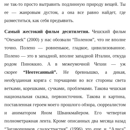
не так-то просто вытравить подлинную природу вещей. Ты
ее — жанровым дустом, а она все равно найдет, где
разместиться, как себя предъявить.
Самый жестокий фильм десятилетия.
Чешский фильм
“Otesanek” (2000) у нас обозвали “Поленом”, что не вполне
точно. Полено — ровненькое, гладкое, цивилизованное.
Полено — это в западной, вполне западной Италии, откуда
родом Пиноккио. А в межеумочной Чехии — уж
скорее
“Неотесанный”.
Не бревнышко, а дикая,
необузданная коряга с торчащими во все стороны света
ветками, корешками, сучками, проблемами. Такова чешская
национальная сказка, первоисточник. Такова и картина,
поставленная героем моего прошлого обзора, сюрреалистом
и аниматором Яном Шванкмайером. Его четвертая
полнометражная лента. Кроме описанных два месяца назад
“Заговорщиков сладострастия” (1996) это еще и “Алиса”