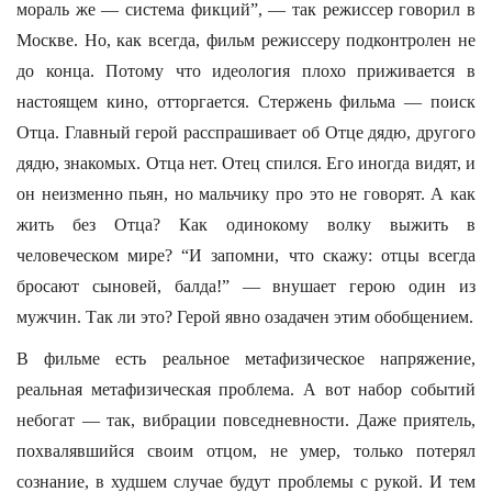
мораль же — система фикций”, — так режиссер говорил в
Москве. Но, как всегда, фильм режиссеру подконтролен не
до конца. Потому что идеология плохо приживается в
настоящем кино, отторгается. Стержень фильма — поиск
Отца. Главный герой расспрашивает об Отце дядю, другого
дядю, знакомых. Отца нет. Отец спился. Его иногда видят, и
он неизменно пьян, но мальчику про это не говорят. А как
жить без Отца? Как одинокому волку выжить в
человеческом мире? “И запомни, что скажу: отцы всегда
бросают сыновей, балда!” — внушает герою один из
мужчин. Так ли это? Герой явно озадачен этим обобщением.
В фильме есть реальное метафизическое напряжение,
реальная метафизическая проблема. А вот набор событий
небогат — так, вибрации повседневности. Даже приятель,
похвалявшийся своим отцом, не умер, только потерял
сознание, в худшем случае будут проблемы с рукой. И тем