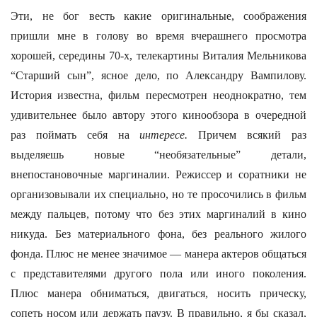
Эти, не бог весть какие оригинальные, соображения
пришли мне в голову во время вчерашнего просмотра
хорошей, середины 70-х, телекартины Виталия Мельникова
“Старший сын”, ясное дело, по Александру Вампилову.
История известна, фильм пересмотрен неоднократно, тем
удивительнее было автору этого кинообзора в очередной
раз поймать себя на
интересе.
Причем всякий раз
выделяешь новые “необязательные” детали,
внепостановочные маргиналии. Режиссер и соратники не
организовывали их специально, но те просочились в фильм
между пальцев, потому что без этих маргиналий в кино
никуда. Без материального фона, без реального жилого
фонда. Плюс не менее значимое — манера актеров общаться
с представителями другого пола или иного поколения.
Плюс манера обниматься, двигаться, носить прическу,
сопеть носом или держать паузу. В правильно, я бы сказал,