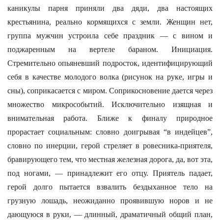
каникулы парня приняли два дяди, два настоящих
крестьянина, реально кормящихся с земли. Женщин нет,
группа мужчин устроила себе праздник — с вином и
поджаренным на вертеле бараном. Инициация.
Стремительно опьяневший подросток, идентифицирующий
себя в качестве молодого волка (рисунок на руке, игры и
сны), соприкасается с миром. Соприкосновение дается через
множество микрособытий. Исключительно изящная и
внимательная работа. Ближе к финалу природное
прорастает социальным: словно доигрывая “в индейцев”,
словно по инерции, герой стреляет в ровесника-приятеля,
бравирующего тем, что местная железная дорога, да, вот эта,
под ногами, — принадлежит его отцу. Приятель падает,
герой долго пытается взвалить бездыханное тело на
грузную лошадь, неожиданно проявившую норов и не
дающуюся в руки, — длинный, драматичный общий план,