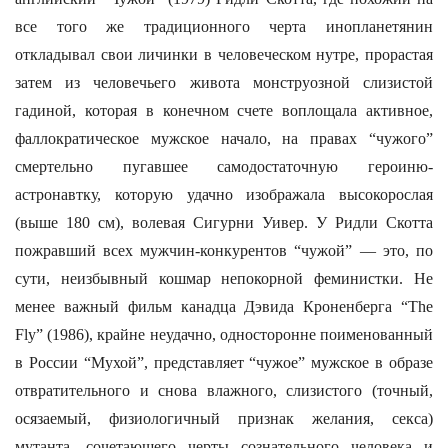
все того же традиционного черта инопланетянин
откладывал свои личинки в человеческом нутре, прорастая
затем из человечьего живота монструозной слизистой
гадиной, которая в конечном счете воплощала активное,
фаллократическое мужское начало, на правах “чужого”
смертельно пугавшее самодостаточную героиню-
астронавтку, которую удачно изображала высокорослая
(выше 180 см), волевая Сигурни Уивер. У Ридли Скотта
пожравший всех мужчин-конкурентов “чужой” — это, по
сути, неизбывный кошмар непокорной феминистки. Не
менее важный фильм канадца Дэвида Кроненберга “The
Fly” (1986), крайне неудачно, односторонне поименованный
в России “Мухой”, представляет “чужое” мужское в образе
отвратительного и снова влажного, слизистого (точный,
осязаемый, физиологичный признак желания, секса)
мутанта, сочетающего черты сознательного человека и