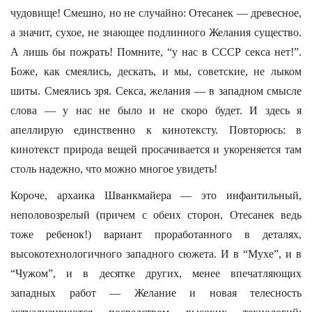
чудовище! Смешно, но не случайно: Отесанек — древесное,
а значит, сухое, не знающее подлинного Желания существо.
А лишь бы пожрать! Помните, “у нас в СССР секса нет!”.
Боже, как смеялись, дескать, и мы, советские, не лыком
шиты. Смеялись зря. Секса, желания — в западном смысле
слова — у нас не было и не скоро будет. И здесь я
апеллирую единственно к кинотексту. Повторюсь: в
кинотекст природа вещей просачивается и укореняется там
столь надежно, что можно многое увидеть!
Короче, архаика Шванкмайера — это инфантильный,
неполовозрелый (причем с обеих сторон, Отесанек ведь
тоже ребенок!) вариант проработанного в деталях,
высокотехнологичного западного сюжета. И в “Мухе”, и в
“Чужом”, и в десятке других, менее впечатляющих
западных работ — Желание и новая телесность