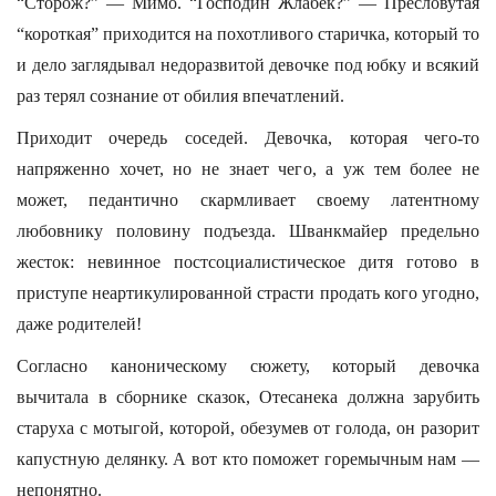
“Сторож?” — Мимо. “Господин Жлабек?” — Пресловутая
“короткая” приходится на похотливого старичка, который то
и дело заглядывал недоразвитой девочке под юбку и всякий
раз терял сознание от обилия впечатлений.
Приходит очередь соседей. Девочка, которая чего-то
напряженно хочет, но не знает чего, а уж тем более не
может, педантично скармливает своему латентному
любовнику половину подъезда. Шванкмайер предельно
жесток: невинное постсоциалистическое дитя готово в
приступе неартикулированной страсти продать кого угодно,
даже родителей!
Согласно каноническому сюжету, который девочка
вычитала в сборнике сказок, Отесанека должна зарубить
старуха с мотыгой, которой, обезумев от голода, он разорит
капустную делянку. А вот кто поможет горемычным нам —
непонятно.