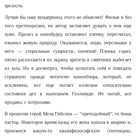
зрелость.
Лучше бы наш вундеркинд этого не объяснял! Фильм и без
того претенциозен, но автор заставляет думать о нем еще
хуже. Пролез в кинобудку, остановил пленку, пересчитал,
означил живую природу. Оказывается, люди, персонажи у
него — стерильные сущности, понятия! Пленка горит,
пятно расползается по экрану, зритель в смятении выбегает
из зала. Но я досмотрел, чтобы испытать себя и поведать
страшную правду читателю кинообзора, который, не
исключено, все еще питает иллюзии относительно
состояния дел в нынешнем Голливуде. Не питай, все
продано, с потрохами.
В прошлом герой Мела Гибсона — “преподобный”, то бишь
пастор. Некоторое время назад его жена попала в аварию и,
произнеся какую-то квазифилософскую сентенцию,