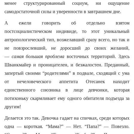
менее структурированный социум, ни ощущение
самодостаточной силы и уверенности в завтрашнем дне.
А ежели говорить об отдельно взятом
постсоциалистическом индивиде, то этот уникальный
антропологический тип, возжелавший сразу всего, но так и
не повзрослевший, не доросший до своих желаний,
—
самая большая проблема
восточных территорий. Здесь
Шванкмайер и проницателен, и безжалостен. Преданный,
запертый своими “родителями” в подвале, сходящий с ума
от нечеловеческого аппетита Отесанек находит
единственного союзника в лице девчонки, которая
потихоньку скармливает ему одного обитателя подъезда за
другим!
Делается это так. Девочка гадает на спичках, среди которых
одна — короткая. “Мама?” — Нет. “Папа?” — Повезло.