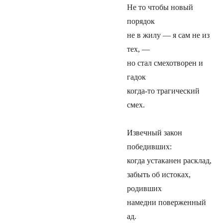
Не то чтобы новый
порядок
не в жилу — я сам не из
тех, —
но стал смехотворен и
гадок
когда-то трагический
смех.
Извечный закон
победивших:
когда устаканен расклад,
забыть об истоках,
родивших
намедни поверженный
ад.