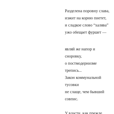
Разделена поровну слава,
изжит на корню пиетет,
и сладкое слово “халява”
ужо обещает фуршет —
являй же напор и
сноровку,
о постмодернизме
трепись...
Закон коммунальной
тусовки
не слаще, чем бывший
совпис.
У власти, как прежде,