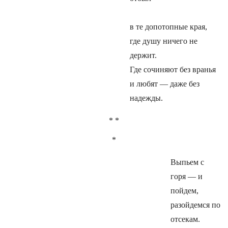
в те допотопные края,
где душу ничего не
держит.
Где сочиняют без вранья
и любят — даже без
надежды.
* *
*
Выпьем с
горя — и
пойдем,
разойдемся по
отсекам.