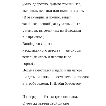
умно, добротно, будь то темный зев,

тычинки, пестики или пыльца златая.

(В эвакуации, я помню, видел

такой же крепкий, аккуратный быт

у немцев, выселенных из Поволжья

в Киргизию.)

Вообще-то я не знал

нескомканного детства — не оно ли

теперь явилось и перехватило

горло?..

Весьма смотрелся издали наш лагерь:

ни дать ни взять — космический поселок

в утробе зелени. И Шебш браслетом.

И посреди пейзажа три тюльпана.

О чем же завели свой диалог
