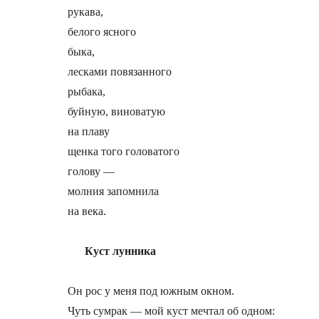
рукава,

белого ясного

быка,

лесками повязанного

рыбака,

буйную, виноватую

на плаву

щенка того головатого

голову —

молния запомнила

на века.

Куст лунника
Он рос у меня под южным окном.

Чуть сумрак — мой куст мечтал об одном:
