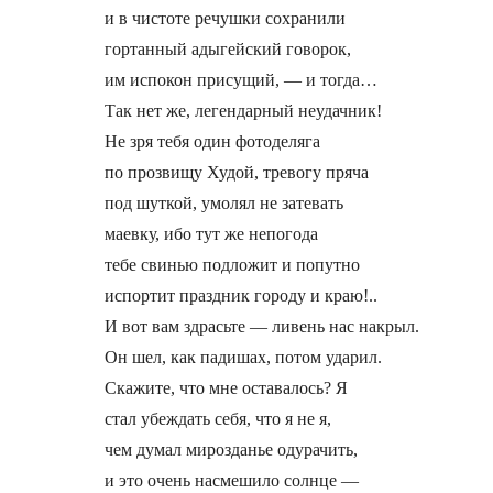
и в чистоте речушки сохранили

гортанный адыгейский говорок,

им испокон присущий, — и тогда…

Так нет же, легендарный неудачник!

Не зря тебя один фотоделяга

по прозвищу Худой, тревогу пряча

под шуткой, умолял не затевать

маевку, ибо тут же непогода

тебе свинью подложит и попутно

испортит праздник городу и краю!..

И вот вам здрасьте — ливень нас накрыл.

Он шел, как падишах, потом ударил.

Скажите, что мне оставалось? Я

стал убеждать себя, что я не я,

чем думал мирозданье одурачить,

и это очень насмешило солнце —
