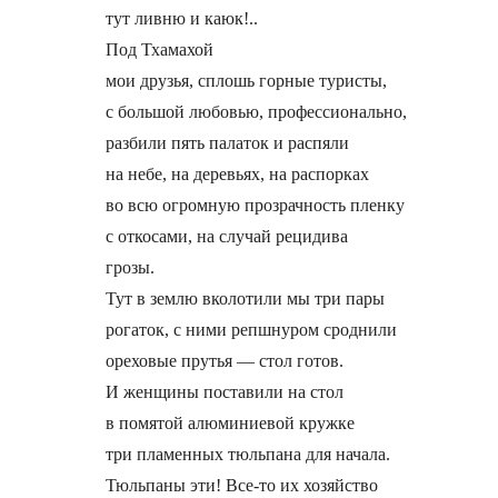
тут ливню и каюк!..

Под Тхамахой

мои друзья, сплошь горные туристы,

с большой любовью, профессионально,

разбили пять палаток и распяли

на небе, на деревьях, на распорках

во всю огромную прозрачность пленку

с откосами, на случай рецидива

грозы.

Тут в землю вколотили мы три пары

рогаток, с ними репшнуром сроднили

ореховые прутья — стол готов.

И женщины поставили на стол

в помятой алюминиевой кружке

три пламенных тюльпана для начала.

Тюльпаны эти! Все-то их хозяйство
