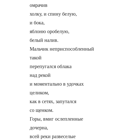
омрачив

холку, и спину белую,

и бока,

яблоню оробелую,

белый налив.

Мальчик неприспособленный

такой

перепугался облака

над рекой

и моментально в удочках

целиком,

как в сетях, запутался

со щенком.

Горы, вмиг ослепленные

дочерна,

всей реки развеселые
