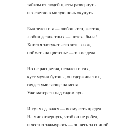
тайком от людей цветы развернуть

и засветло в милую ночь окунуть.

Был зелен и я — любопытен, жесток,

любил деликатных — потеха была!

Хотел я застукать его хоть разок,

поймать на цветенье — такие дела.

Но не расцветая, печален и тих,

куст мучил бутоны, он сдерживал их,

глядел умоляюще на меня…

Уже матерела над садом луна.

И тут я сдавался — всему есть предел.

На миг отвернусь, чтоб он не робел,

и честно зажмурюсь — он весь за спиной
