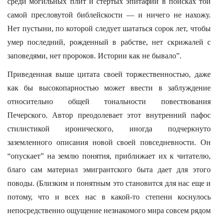
среди могильных плит и стертых эпитафий в поисках той
самой пресловутой библейскости — и ничего не нахожу.
Нет пустыни, по которой следует шататься сорок лет, чтобы
умер последний, рожденный в рабстве, нет скрижалей с
заповедями, нет пророков. Истории как не бывало”.
Приведенная выше цитата своей торжественностью, даже
как бы высокопарностью может ввести в заблуждение
относительно общей тональности повествования
Печерского. Автор преодолевает этот внутренний пафос
стилистикой иронического, иногда подчеркнуто
заземленного описания новой своей повседневности. Он
“опускает” на землю понятия, приближает их к читателю,
благо сам материал эмигрантского быта дает для этого
поводы. (Близким и понятным это становится для нас еще и
потому, что и всех нас в какой-то степени коснулось
непосредственно ощущение незнакомого мира совсем рядом