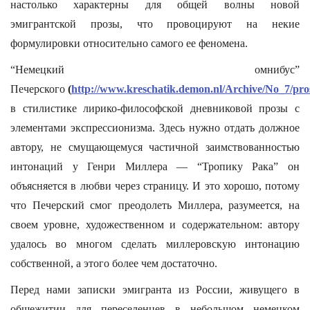
настолько характерны для общей волны новой
эмигрантской прозы, что провоцируют на некие
формулировки относительно самого ее феномена.
“Немецкий омнибус”
Печерского
(
http://www.kreschatik.demon.nl/Archive/No_7/pro
в стилистике лирико-философской дневниковой прозы с
элементами экспрессионизма. Здесь нужно отдать должное
автору, не смущающемуся частичной заимствованностью
интонаций у Генри Миллера — “Тропику Рака” он
объясняется в любви через страницу. И это хорошо, потому
что Печерский смог преодолеть Миллера, разумеется, на
своем уровне, художественном и содержательном: автору
удалось во многом сделать миллеровскую интонацию
собственной, а этого более чем достаточно.
Перед нами записки эмигранта из России, живущего в
общежитии для переселенцев в небольшом немецком