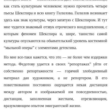
как стать культурным человеком: нужно прочитать четыре
пьесы Шекспира и всю книгу Гилилова. Гилилов возникает
здесь как знак культуры, через запятую с Шекспиром. И тут
мне чудится знакомый отзвук отроческого воодушевления, с
которым феномен Шекспира и, шире, таинство самой
культуры опускаются на обывательский уровень костюмной
“мыльной оперы” с элементами детектива.
Но мне все-таки кажется, что это — не более чем издержки
метода. Федотову удается в своих “репортажах” уйти от
собственно репортажности — горячий злободневный
материал дан художником, а не репортером. В его
повествовании постоянно ощущается некая дистанция
между автором и изображаемой им повседневностью,
дистанция, заполненная жестким, отрезвляющим,
вразумляющим опытом эмигрантской жизни.