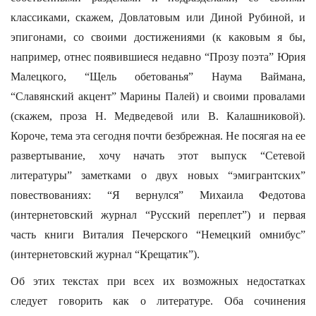
классиками, скажем, Довлатовым или Диной Рубиной, и
эпигонами, со своими достижениями (к каковым я бы,
например, отнес появившиеся недавно “Прозу поэта” Юрия
Малецкого, “Щель обетованья” Наума Ваймана,
“Славянский акцент” Марины Палей) и своими провалами
(скажем, проза Н. Медведевой или В. Калашниковой).
Короче, тема эта сегодня почти безбрежная. Не посягая на ее
развертывание, хочу начать этот выпуск “Сетевой
литературы” заметками о двух новых “эмигрантских”
повествованиях: “Я вернулся” Михаила Федотова
(интернетовский журнал “Русский переплет”) и первая
часть книги Виталия Печерского “Немецкий омнибус”
(интернетовский журнал “Крещатик”).
Об этих текстах при всех их возможных недостатках
следует говорить как о литературе. Оба сочинения