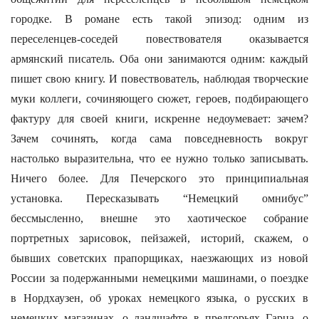
городке. В романе есть такой эпизод: одним из
переселенцев-соседей повествователя оказывается
армянский писатель. Оба они занимаются одним: каждый
пишет свою книгу. И повествователь, наблюдая творческие
муки коллеги, сочиняющего сюжет, героев, подбирающего
фактуру для своей книги, искренне недоумевает: зачем?
Зачем сочинять, когда сама повседневность вокруг
настолько выразительна, что ее нужно только записывать.
Ничего более. Для Печерского это принципиальная
установка. Пересказывать “Немецкий омнибус”
бессмысленно, внешне это хаотическое собрание
портретных зарисовок, пейзажей, историй, скажем, о
бывших советских прапорщиках, наезжающих из новой
России за подержанными немецкими машинами, о поездке
в Нордхаузен, об уроках немецкого языка, о русских в
немецких магазинах, о ландшафте в предгорьях Гарца, о