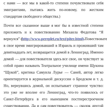
с нами — все мы в какой-то степени почувствовали себя
эмигрантами, пытаясь жить по-новому, по жестким
стандартам свободного общества.)
Почти все сказанное выше я мог бы в известной степени
приложить и к повествованию Михаила Федотова “Я
вернулся”
(
http://www.pereplet.ru/text/piter.html)
.
Повествовате
в свое время эмигрировавший в Израиль и проживший там
девятнадцать лет, возвращается домой в Ленинград. Именно
домой — для повествователя здесь все свое, он чувствует за
собой право называть Театральное училище имени Щукина
“Щукой”, критика Самуила Лурье — Саней, автор легко
ориентируется в журнальной дискуссии о Бродском и т. д.
Но, вернувшись домой, он испытывает странное чувство:
это уже не вполне его Ленинград, что-то появилось от
Санкт-Петербурга в его нынешнем постперестроечном
существовании. Да и сам повествователь — сколок другой