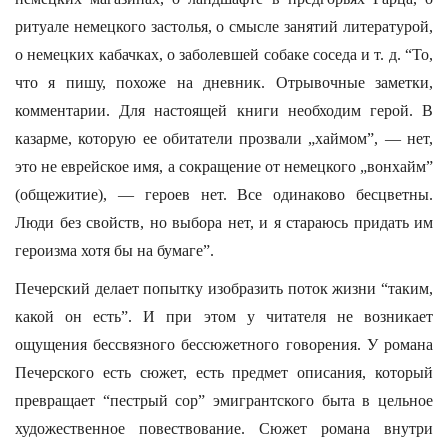
ритуале немецкого застолья, о смысле занятий литературой,
о немецких кабачках, о заболевшей собаке соседа и т. д. “То,
что я пишу, похоже на дневник. Отрывочные заметки,
комментарии. Для настоящей книги необходим герой. В
казарме, которую ее обитатели прозвали „хаймом”, — нет,
это не еврейское имя, а сокращение от немецкого „вонхайм”
(общежитие), — героев нет. Все одинаково бесцветны.
Люди без свойств, но выбора нет, и я стараюсь придать им
героизма хотя бы на бумаге”.
Печерский делает попытку изобразить поток жизни “таким,
какой он есть”. И при этом у читателя не возникает
ощущения бессвязного бессюжетного говорения. У романа
Печерского есть сюжет, есть предмет описания, который
превращает “пестрый сор” эмигрантского быта в цельное
художественное повествование. Сюжет романа внутри