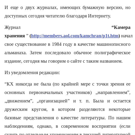
И еще о двух журналах, имеющих бумажную версию, но
доступных сегодня читателю благодаря Интернету.
Журнал
“Камера
хранения
”
(
http://members.aol.com/kamchran/p1t.htm
)
начал
свое существование в 1984 году в качестве машинописного
альманаха. Затем последовало обычное полиграфическое
издание, сегодня мы говорим о сайте с таким названием.
Из уведомления редакции:
“КХ никогда не была (по крайней мере с точки зрения ее
основных первоначальных участников) „направлением”,
„движением”, „организацией” и т. п. Была и остается
дружеским кругом, в котором разделяются некоторые
базовые представления о качестве литературы. По нашим
наблюдениям, однако, в современном восприятии (если
судить по отдельным упоминаниям в текущей литературной