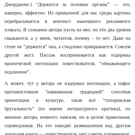
Джорджоне.) “Держится за половые органы” — это,
наверно, эффектно. Из привычной для нас среды картина
перебрасывается в контекст нынешнего рекламного
плаката. В сознании автора пусть на миг, но эти два уровня
смыкаются, а у меня, читателя, почему - то нет. Даже на
стене не “держится” она, а стыдливо прикрывается. Совсем
другой жест. Пассаж воспринимается как издержка
иронической интонации повествователя, “обнажающего
подлинное”.
А может, тут у автора не издержки интонации, а пафос
противостояния “навязанным традицией” способам
ориентации в культуре, такая вот “топоровская
брутальность” (по имени литературного критика), по
мнению автора, немного хамская, но в целом правильная,
справедливая. На это наводят размышления над другим
эпизодом книги — повествователь дает советы племяннице,