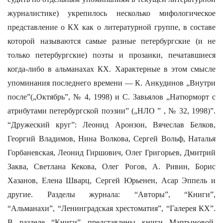
журналистике) укрепилось несколько мифологическое
представление о КХ как о литературной группе, в составе
которой называются самые разные петербургские (и не
только петербургские) поэты и прозаики, печатавшиеся
когда-либо в альманахах КХ. Характерные в этом смысле
упоминания последнего времени — К. Анкудинов „Внутри
после”(„Октябрь”, № 4, 1998) и С. Завьялов „Натюрморт с
атрибутами петербургской поэзии” („НЛО ” , № 32, 1998)”.
“Дружеский круг”: Леонид Аронзон, Вячеслав Белков,
Георгий Владимов, Нина Волкова, Сергей Вольф, Наталья
Горбаневская, Леонид Гиршович, Олег Григорьев, Дмитрий
Заква, Светлана Кекова, Олег Рогов, А. Ривин, Борис
Хазанов, Елена Шварц, Сергей Юрьенен, Асар Эппель и
другие. Разделы журнала: “Авторы”, “Книги”,
“Альманахи”, “Ленинградская хрестоматия”, “Галерея КХ”.
В разделе “Книги” представлены книги Мартыновой,