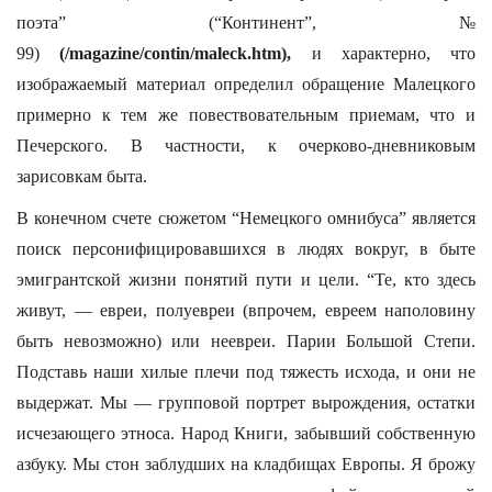
поэта” (“Континент”, №
99)
(/magazine/contin/maleck.htm),
и характерно, что
изображаемый материал определил обращение Малецкого
примерно к тем же повествовательным приемам, что и
Печерского. В частности, к очерково-дневниковым
зарисовкам быта.
В конечном счете сюжетом “Немецкого омнибуса” является
поиск персонифицировавшихся в людях вокруг, в быте
эмигрантской жизни понятий пути и цели. “Те, кто здесь
живут, — евреи, полуевреи (впрочем, евреем наполовину
быть невозможно) или неевреи. Парии Большой Степи.
Подставь наши хилые плечи под тяжесть исхода, и они не
выдержат. Мы — групповой портрет вырождения, остатки
исчезающего этноса. Народ Книги, забывший собственную
азбуку. Мы стон заблудших на кладбищах Европы. Я брожу