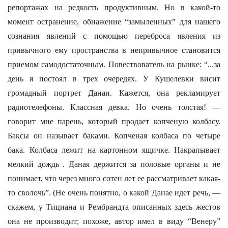
репортажах на редкость продуктивным. Но в какой-то
момент остранение, обнажение “замыленных” для нашего
сознания явлений с помощью переброса явления из
привычного ему пространства в непривычное становится
приемом самодостаточным. Повествователь на рынке: “...за
день я постоял в трех очередях. У Кушелевки висит
громадный портрет Данаи. Кажется, она рекламирует
радиотелефоны. Классная девка. Но очень толстая! —
говорит мне парень, который продает копченую колбасу.
Баксы он называет баками. Копченая колбаса по четыре
бака. Колбаса лежит на картонном ящичке. Накрапывает
мелкий дождь . Даная держится за половые органы и не
понимает, что через много сотен лет ее рассматривает какая-
то сволочь”. (Не очень понятно, о какой Данае идет речь, —
скажем, у Тициана и Рембрандта описанных здесь жестов
она не производит; похоже, автор имел в виду “Венеру”