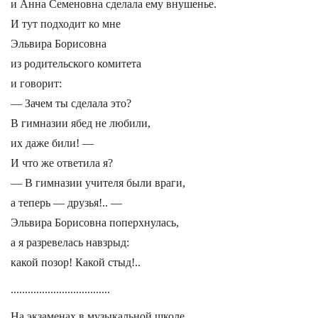
и Анна Семеновна сделала ему внушенье.
И тут подходит ко мне
Эльвира Борисовна
из родительского комитета
и говорит:
— Зачем ты сделала это?
В гимназии ябед не любили,
их даже били! —
И что же ответила я?
— В гимназии учителя были враги,
а теперь — друзья!.. —
Эльвира Борисовна поперхнулась,
а я разревелась навзрыд:
какой позор! Какой стыд!..
...................................
На экзаменах в музыкальной школе,