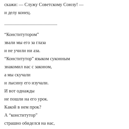
скажи: — Служу Советскому Союзу! —
и делу конец.
..............................................
“Конститутором”
звали мы его за глаза
и не учили ни аза.
“Конститутор” языком суконным
знакомил нас с законом,
а мы скучали
и лысину его изучали.
И вот однажды
не пошли на его урок.
Какой в нем прок?
А “конститутор”
страшно обиделся на нас,