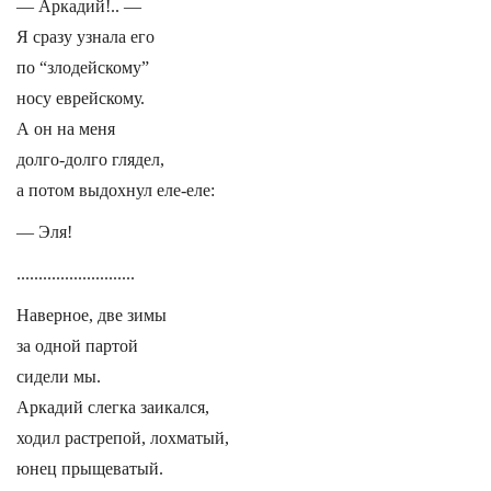
— Аркадий!.. —
Я сразу узнала его
по “злодейскому”
носу еврейскому.
А он на меня
долго-долго глядел,
а потом выдохнул еле-еле:
— Эля!
...........................
Наверное, две зимы
за одной партой
сидели мы.
Аркадий слегка заикался,
ходил растрепой, лохматый,
юнец прыщеватый.