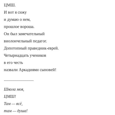
ЦМШ.
И вот я сижу
и думаю о нем,
прошлое вороша.
Он был замечательный
виолончельный педагог.
Допотопный праведник-еврей.
Четырнадцать учеников
в его честь
назвали Аркадиями сыновей!
.............................
Школа моя,
ЦМШ!
Там — всё,
там — душа!