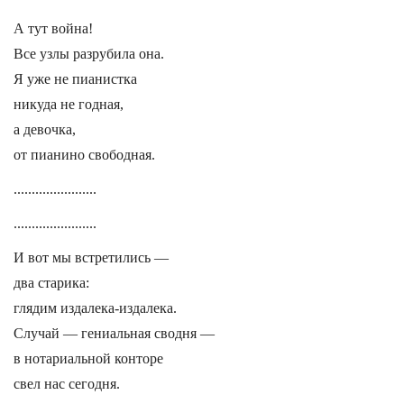
А тут война!
Все узлы разрубила она.
Я уже не пианистка
никуда не годная,
а девочка,
от пианино свободная.
.......................
.......................
И вот мы встретились —
два старика:
глядим издалека-издалека.
Случай — гениальная сводня —
в нотариальной конторе
свел нас сегодня.