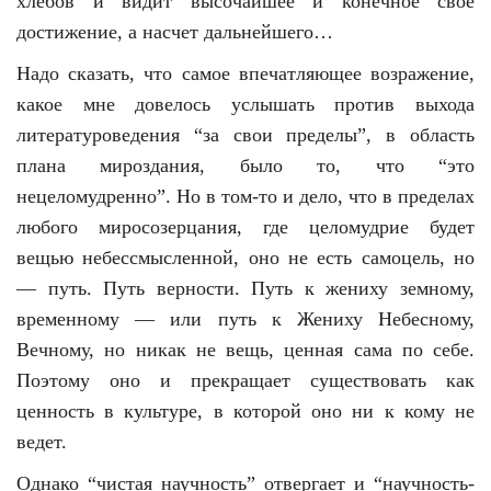
хлебов и видит высочайшее и конечное свое
достижение, а насчет дальнейшего…
Надо сказать, что самое впечатляющее возражение,
какое мне довелось услышать против выхода
литературоведения “за свои пределы”, в область
плана мироздания, было то, что “это
нецеломудренно”. Но в том-то и дело, что в пределах
любого миросозерцания, где целомудрие будет
вещью небессмысленной, оно не есть самоцель, но
— путь. Путь верности. Путь к жениху земному,
временному — или путь к Жениху Небесному,
Вечному, но никак не вещь, ценная сама по себе.
Поэтому оно и прекращает существовать как
ценность в культуре, в которой оно ни к кому не
ведет.
Однако “чистая научность” отвергает и “научность-