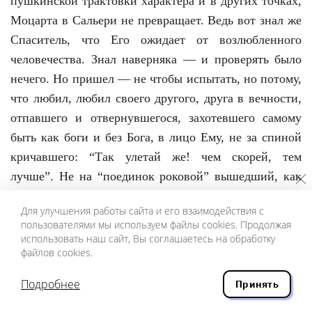
пушкинской трактовки характера и в других точках,
Моцарта в Сальери не превращает. Ведь вот знал же
Спаситель, что Его ожидает от возлюбленного
человечества. Знал наверняка — и проверять было
нечего. Но пришел — не чтобы испытать, но потому,
что любил, любил своего другого, друга в вечности,
отпавшего и отвернувшегося, захотевшего самому
быть как боги и без Бога, в лицо Ему, не за спиной
кричавшего: “Так улетай же! чем скорей, тем
лучше”. Не на “поединок роковой” вышедший, как
Моцарт в трактовке Чумакова, но взыскующий
Для улучшения работы сайта и его взаимодействия с
друга.
пользователями мы используем файлы cookies. Продолжая
использовать наш сайт, Вы соглашаетесь на обработку
Или представьте — вот дитя. (Непомнящий
файлов cookies.
прекрасно написал об огромной дистанции,
отделяющей человека-Моцарта от его гения,
Подробнее
Принять
“который знает”. Но удивительно, что жест,