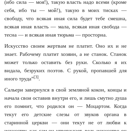
(ибо сила — моя!), такую власть надо всеми (кроме
себя, ибо ты — мой!), такую в моих тисках —
свободу, что всякая иная сила будет тебе смешна,
всякая иная власть — мала, всякая иная свобода —
тесна — и всякая иная тюрьма — просторна.
Искусство своим жертвам не платит. Оно их и не
знает. Рабочему платит хозяин, а не станок. Станок
может только оставить без руки. Сколько я их
видала, безруких поэтов. С рукой, пропавшей для
[3]
иного труда”
.
Сальери завернулся в свой земляной кокон, концы и
начала свои оставив внутри его, и лишь смутно душа
его помнит, что родился он — Моцартом. Когда
текут его детские слезы от звуков органа в
старинной церкви — они текут не от любви к
искусству, как сам он утверждает, ведь искусство он