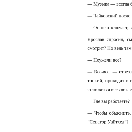
— Музыка — всегда б
— Чайковский после р
— Он не отключает, за
Ярослав спросил, с
смотрит? Но ведь там
— Неужели все?
— Все-все, — отреза
тонкий, приходит в 
становится все светле
— Где вы работаете?
— Чтобы объяснить,
“Сенатор Уайтхед”?