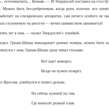
.. остеомиелита.... Коньяк. — И Твердохлеб поставил на стол бу
к. Можно быть бессребреником, когда руки золотые, все ценят,
аботает на елизаровских аппаратах, сам ничего особого не вы
ала глухонемую на рентген — вечно шаманством занимается!
ть лег к нам, — сказал Твердохлеб с улыбкой.
едил. Гриша-Шиша выкидывает разные номера, нужно быть на
лкнулся с ним. Гриша-Шиша сразу начал стихами:
Вот идет живорез,
Везде он нужен позарез.
л Ярослав, улыбнулся и пошел дальше.
Но сейчас нужней ты там,
Где выносят разный хлам.