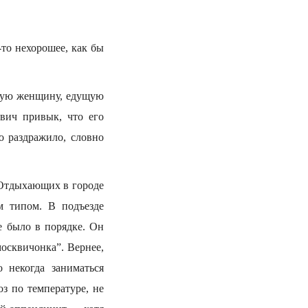
-то нехорошее, как бы
нную женщину, едущую
вич привык, что его
о раздражило, словно
 Отдыхающих в городе
м типом. В подъезде
е было в порядке. Он
москвичонка”. Вернее,
о некогда заниматься
з по температуре, не