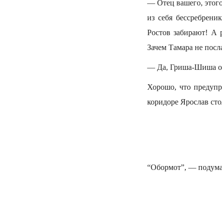
— Отец вашего, этого.
из себя бессребрени
Ростов забирают! А р
Зачем Тамара не посл
— Да, Гриша-Шиша опя
Хорошо, что предупр
коридоре Ярослав сто
“Обормот”, — подума