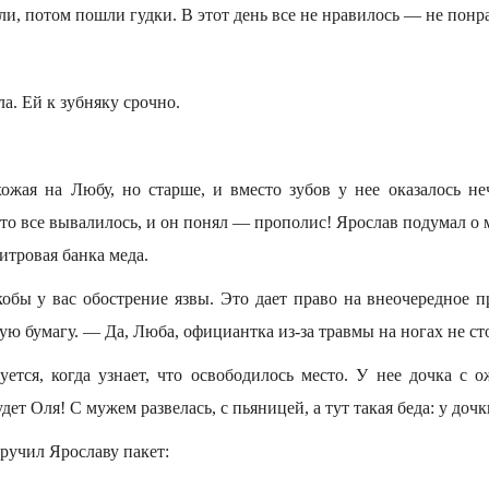
ли, потом пошли гудки. В этот день все не нравилось — не понр
а. Ей к зубняку срочно.
жая на Любу, но старше, и вместо зубов у нее оказалось неч
о все вывалилось, и он понял — прополис! Ярослав подумал о ме
итровая банка меда.
кобы у вас обострение язвы. Это дает право на внеочередное 
ю бумагу. — Да, Люба, официантка из-за травмы на ногах не с
уется, когда узнает, что освободилось место. У нее дочка с 
дет Оля! С мужем развелась, с пьяницей, а тут такая беда: у дочки
ручил Ярославу пакет: