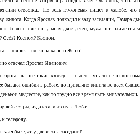
асильевна его не в первый раз подставляет. Оказалось, у боль
егании отростка... Но ведь глухонемая пишет в жалобе, что 
у живота. Когда Ярослав подходил к залу заседаний, Тамара дви
чно, было написано: у меня двое детей, мужа нет, алименты м
? Себя? Костюм? Костюм.
м — широк. Только на вашего Женю!
но отвечал Ярослав Иванович.
н бросал на нее такие взгляды, а нынче чуть ли не от костюма
нее бывают ошибки в работе, но привычно винила во всем бывшег
денькой медсестре, как-то трудно все время быть внимательной..
аршей сестры, издалека, крикнула Люба:
 к телефону!
, хотя был уже у двери зала заседаний.