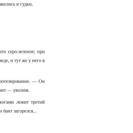
авились и гудки.
то серо-зеленое; при
де, и тут же у него в
протезирование. — Он
тоит — уволим.
ожогами лежит третий
 бант загорелся...