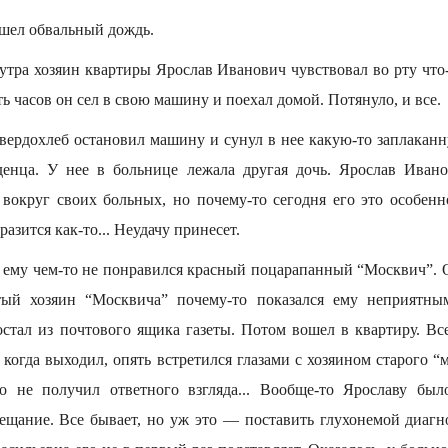
 шел обвальный дождь.
 утра хозяин квартиры Ярослав Иванович чувствовал во рту что
ь часов он сел в свою машину и поехал домой. Потянуло, и все.
ердохлеб остановил машину и сунул в нее какую-то заплака
денца. У нее в больнице лежала другая дочь. Ярослав Ивано
т вокруг своих больных, но почему-то сегодня его это особенн
азится как-то... Неудачу принесет.
а ему чем-то не понравился красный поцарапанный “Москвич”.
тый хозяин “Москвича” почему-то показался ему неприятны
стал из почтового ящика газеты. Потом вошел в квартиру. Вс
 когда выходил, опять встретился глазами с хозяином старого “
но не получил ответного взгляда... Вообще-то Ярославу был
вещание. Все бывает, но уж это — поставить глухонемой диагно