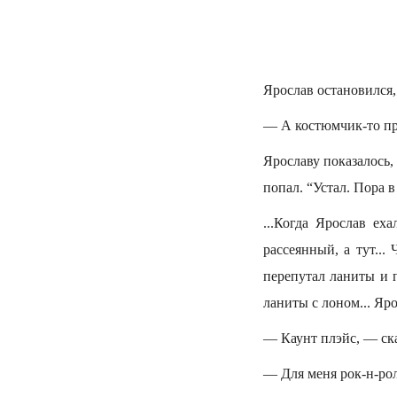
Ярослав остановился, 
— А костюмчик-то пр
Ярославу показалось
попал. “Устал. Пора в
...Когда Ярослав ех
рассеянный, а тут..
перепутал ланиты и 
ланиты с лоном... Яр
— Каунт плэйс, — ска
— Для меня рок-н-рол