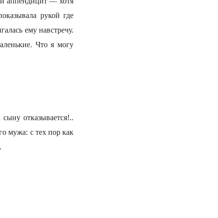
ной аппендицит — хотя
показывала рукой где
галась ему навстречу.
аленькие. Что я могу
 сыну отказывается!..
о мужа: с тех пор как
.