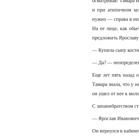
осматривая! Тамара В
и при атипичном зал
нужно — справа в низ
На ее лице, как обы
предложить Ярославу
— Купила сыну костю
— Да? — неопределен
Еще лет пять назад о
Тамара знала, что у 
он ушел от нее к моло
С запанибратством ст
— Ярослав Иванович,
Он вернулся в кабинет