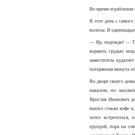
Во время ограбления
В этот день с самого
волосы. В одиннадцат
— Яр, подожди! — Тв
кормить грудью мла
заместитель кудахче
потерянная минута отр
Во дворе своего дом
навалом, но лысова
Ярослав Иванович до
выпил стакан кофе и,
хотел встретиться, 
ерундой, пора на со