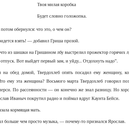
Твоя милая коробка
Будет словно голожопка.
потом обернулся: что это, о чем он?
идется взять! — добавил Гриша прозой.
, что из шишки на Гришином лбу выстрелил прожектор горячих л
 отпуск. Вот выйдет первый зам, и уйду... Отдохнуть надо”.
ал на обед домой, Твердохлеб опять посадил ему женщину, к
. Что ему эта женщина? Восьмого марта Твердохлеб говорил по
перси. По рассеянности — он конечно же знал разницу. Но хоро
ослав Иваныч покрутил радио и поймал вдруг Каунта Бейси.
зала кормящая мать.
л больше чем просто музыка, — почему-то признался Ярослав.