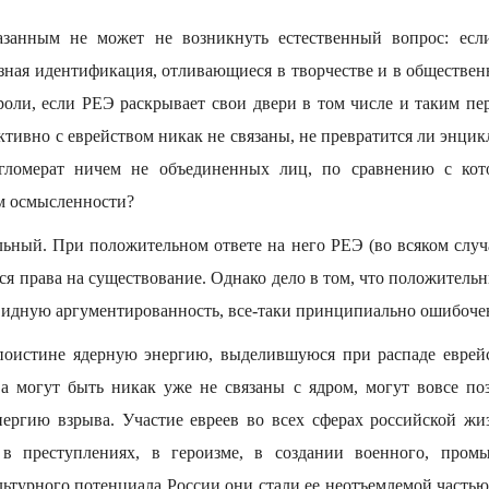
азанным не может не возникнуть естественный вопрос: если
озная идентификация, отливающиеся в творчестве и в обществен
роли, если РЕЭ раскрывает свои двери в том числе и таким пе
ктивно с еврейством никак не связаны, не превратится ли энцик
нгломерат ничем не объединенных лиц, по сравнению с ко
ом осмысленности?
льный. При положительном ответе на него РЕЭ (во всяком случа
ся права на существование. Однако дело в том, что положительн
евидную аргументированность, все-таки принципиально ошибоче
поистине ядерную энергию, выделившуюся при распаде еврей
а могут быть никак уже не связаны с ядром, могут вовсе по
ергию взрыва. Участие евреев во всех сферах российской ж
, в преступлениях, в героизме, в создании военного, промы
льтурного потенциала России они стали ее неотъемлемой частью