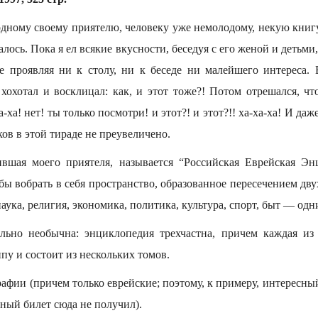
дному своему приятелю, человеку уже немолодому, некую книгу
далось. Пока я ел всякие вкусности, беседуя с его женой и детьм
е проявляя ни к столу, ни к беседе ни малейшего интереса.
 хохотал и восклицал: как, и этот тоже?! Потом отрешался, чт
а-ха! нет! ты только посмотри! и этот?! и этот?!! ха-ха-ха! И да
ов в этой тираде не преувеличено.
ившая моего приятеля, называется “Российская Еврейская Э
обы вобрать в себя пространство, образованное пересечением двух
аука, религия, экономика, политика, культура, спорт, быт — одн
льно необычна: энциклопедия трехчастна, причем каждая из 
у и состоит из нескольких томов.
афии (причем только еврейские; поэтому, к примеру, интересн
ный билет сюда не получил).