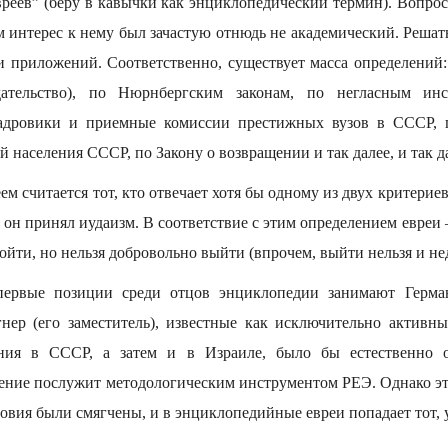
евреев” (беру в кавычки как энциклопедический термин). Вопро
 интерес к нему был зачастую отнюдь не академический. Решат
и приложений. Соответственно, существует масса определений: 
дательство), по Нюрнбергским законам, по негласным ин
кадровики и приемные комиссии престижных вузов в СССР, 
й населения СССР, по Закону о возвращении и так далее, и так д
ем считается тот, кто отвечает хотя бы одному из двух критерие
 он принял иудаизм. В соответствие с этим определением евреи
йти, но нельзя добровольно выйти (впрочем, выйти нельзя и не
первые позиции среди отцов энциклопедии занимают Герма
гнер (его заместитель), известные как исключительно активны
ния в СССР, а затем и в Израиле, было бы естественно 
ление послужит методологическим инструментом РЕЭ. Однако это
ловия были смягчены, и в энциклопедийные евреи попадает тот, у