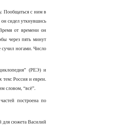
. Пообщаться с ним в
и, он сидел уткнувшись
 Время от времени он
обы через пять минут
же сучил ногами. Число
нциклопедия” (РЕЭ) и
 тем: Россия и евреи.
им словом, “всё”.
частей построена по
ый для сюжета Василий