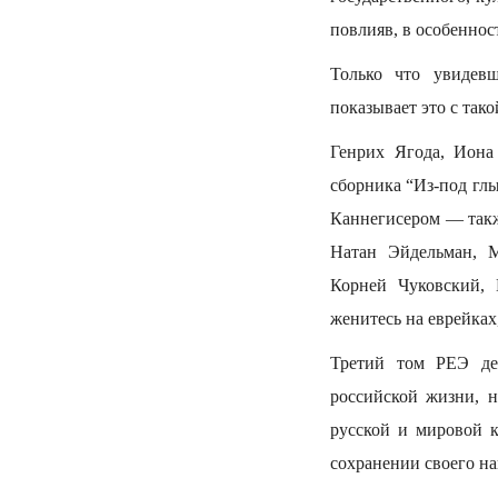
повлияв, в особеннос
Только что увидев
показывает это с так
Генрих Ягода, Иона
сборника “Из-под гл
Каннегисером — так
Натан Эйдельман, М
Корней Чуковский,
женитесь на еврейках
Третий том РЕЭ дем
российской жизни, н
русской и мировой к
сохранении своего н