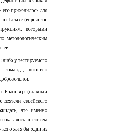
с дефиниции возникал
ь его приходилось для
по Галахе (еврейское
струкциям, которыми
по методологическим
алее.
в: либо у тестируемого
 — команда, в которую
добровольно).
н Брановер (главный
е деятели еврейского
ожидать, что именно
 оказалось не совсем
 кого хотя бы один из