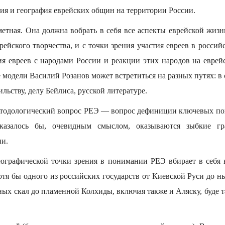
ия и география еврейских общин на территории России.
етная. Она должна вобрать в себя все аспекты еврейской жизн
рейского творчества, и с точки зрения участия евреев в россий
ия евреев с народами России и реакции этих народов на еврейс
 модели Василий Розанов может встретиться на разных путях: в
льству, делу Бейлиса, русской литературе.
тодологический вопрос РЕЭ — вопрос дефиниции ключевых пон
казалось бы, очевидным смыслом, оказываются зыбкие гр
ии.
еографической точки зрения в понимании РЕЭ вбирает в себя 
хотя бы одного из российских государств от Киевской Руси до
ных скал до пламенной Колхиды, включая также и Аляску, буде 