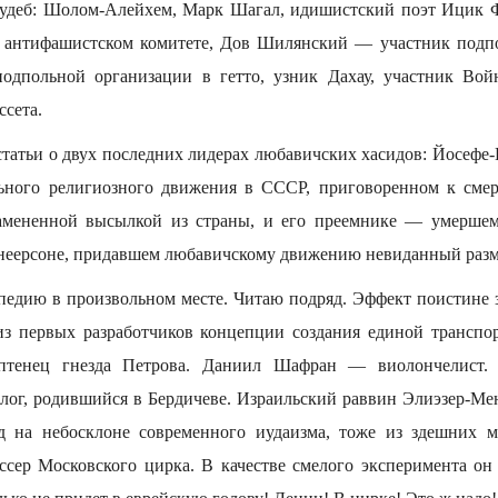
судеб: Шолом-Алейхем, Марк Шагал, идишистский поэт Ицик 
м антифашистском комитете, Дов Шилянский — участник подпо
одпольной организации в гетто, узник Дахау, участник Войн
ссета.
 статьи о двух последних лидерах любавичских хасидов: Йосеф
льного религиозного движения в СССР, приговоренном к смер
амененной высылкой из страны, и его преемнике — умершем 
еерсоне, придавшем любавичскому движению невиданный разм
едию в произвольном месте. Читаю подряд. Эффект поистине 
 первых разработчиков концепции создания единой транспо
тенец гнезда Петрова. Даниил Шафран — виолончелист
лог, родившийся в Бердичеве. Израильский раввин Элиэзер-М
д на небосклоне современного иудаизма, тоже из здешних 
ссер Московского цирка. В качестве смелого эксперимента он 