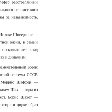
Фефер, расстрелянный
льного сионистского
ы за независимость,
е-Ицхоке Шнеерсоне —
тной казни, в самый
несколько лет назад
ах и динамизм.
замечательный! Борис
ртной системы СССР.
. Моррис Шаффер —
енахем Шах — одна из
мест. Борис Шахет —
создал в цирке образ