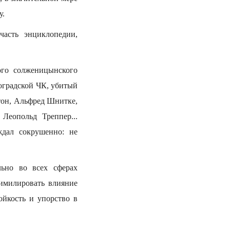
у.
асть энциклопедии,
ого солженицынского
оградской ЧК, убитый
он, Альфред Шнитке,
Леопольд Треппер...
дал сокрушенно: не
льно во всех сферах
симилировать влияние
ойкость и упорство в