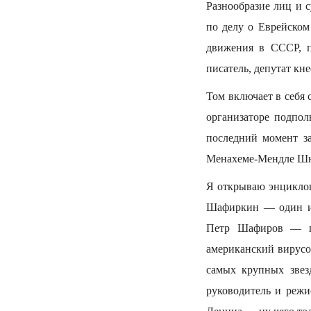
Разнообразие лиц и 
по делу о Еврейско
движения в СССР, п
писатель, депутат кне
Том включает в себя
организаторе подпо
последний момент з
Менахеме-Мендле Шн
Я открываю энциклоп
Шафиркин — один из
Петр Шафиров — п
американский вирусо
самых крупных звез
руководитель и режи