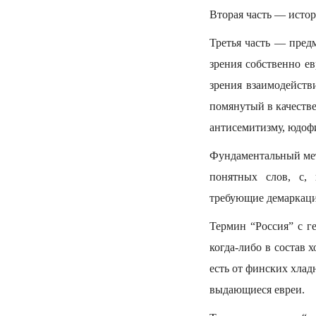
Вторая часть — истор
Третья часть — предм
зрения собственно ев
зрения взаимодейств
помянутый в качестве
антисемитизму, юдофи
Фундаментальный ме
понятных слов, с, 
требующие демаркац
Термин “Россия” с г
когда-либо в состав 
есть от финских хлад
выдающиеся евреи.