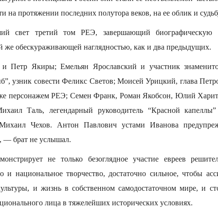
ти на протяжении последних полутора веков, на ее облик и судьб
ший свет третий том РЕЭ, завершающий биографическую ч
ой же обескураживающей наглядностью, как и два предыдущих.
 и Петр Якиры; Емельян Ярославский и участник знаменит
ыб”, узник совести Феликс Светов; Моисей Урицкий, глава Петр
же персонажем РЕЭ; Семен Франк, Роман Якобсон, Юлий Харит
ихаил Таль, легендарный руководитель “Красной капеллы” 
 Михаил Чехов. Антон Павлович устами Иванова предупреж
, — брат не услышал.
онстрирует не только безоглядное участие евреев решите
о и национальное творчество, достаточно сильное, чтобы ас
ультуры, и жизнь в собственном самодостаточном мире, и ст
ационального лица в тяжелейших исторических условиях.