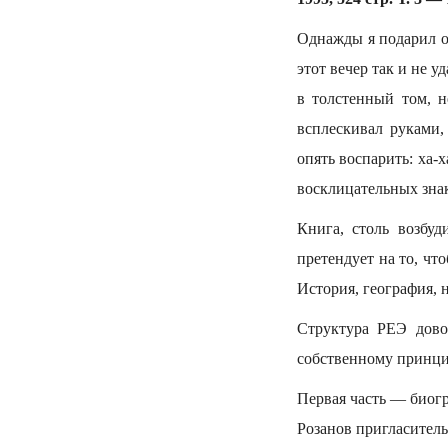
Однажды я подарил о
этот вечер так и не у
в толстенный том, н
всплескивал руками,
опять воспарить: ха-х
восклицательных знак
Книга, столь возбуд
претендует на то, чт
История, география, н
Структура РЕЭ дово
собственному принцип
Первая часть — биогр
Розанов пригласитель