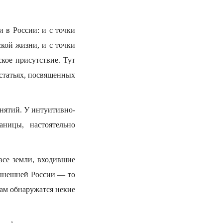
и в России: и с точки
ской жизни, и с точки
кое присутствие. Тут
 статьях, посвященных
ятий. У интуитивно-
аницы, настоятельно
все земли, входившие
 нынешней России — то
там обнаружатся некие