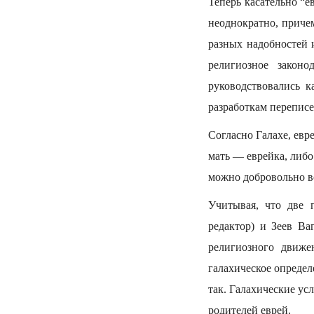
Теперь касательно “
неоднократно, причем
разных надобностей 
религиозное законо
руководствовались 
разработкам переписе
Согласно Галахе, евре
мать — еврейка, либо
можно добровольно во
Учитывая, что две 
редактор) и Зеев Ва
религиозного движе
галахическое опреде
так. Галахические ус
родителей еврей.