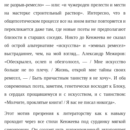
не разрыв-ремесло» — или: «и чужероден прелести и мести
на мастерке строительный раствор». Интересно, что в
общепоэтическом процессе все на ином витке повторяется и
перекликается даже там, где новые поэты не предполагают
близости в старших соседях. Никто до Кенжеева не сказал
об острой альтернативе «искусства» и «земных ремесел»
выстраданнее, чем, на мой взгляд... Александр Межиров:
«Обескрылел, ослеп и обезголосел, — / Мне искусство
больше не по плечу. / Жизнь, открой мне тайны своих
ремесел, — / Быть причастным таинству я не хочу». И оба
современных поэта, заметим, генетически восходят к Блоку,
в сердцах прощавшемуся и с искусством, и с таинством:
«Молчите, проклятые книги! / Я вас не писал никогда».
Этот мотив презрения к литераторству как к навыку
проходит через все стихи Кенжеева под сурдинку мягкой
самоиронии. Он создает чуть шаржированный автопортрет