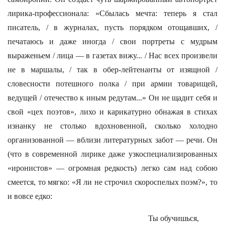
лирика-профессионала: «Сбылась мечта: теперь я стал
писатель, / в журналах, пусть порядком отощавших, /
печатаюсь и даже иногда / свои портреты с мудрым
выраженьем / лица — в газетах вижу... / Нас всех произвели
не в маршалы, / так в обер-лейтенанты от изящной /
словесности потешного полка / при армии товарищей,
ведущей / отечество к иным редутам...» Он не щадит себя и
свой «цех поэтов», лихо и карикатурно обнажая в стихах
изнанку не столько вдохновенной, сколько холодно
организованной — вблизи литературных забот — речи. Он
(что в современной лирике даже узкоспециализированных
«иронистов» — огромная редкость) легко сам над собою
смеется, то мягко: «Я ли не строчил скороспелых поэм?», то
и вовсе едко:
Ты обучишься,