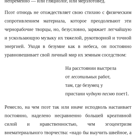
непременно — или гляциолог, или мерзлотовед.
Поэт отнюдь не отождествляет свою стихию с физическим
сопротивлением материала, которое преодолевают эти
чернорабочие творцы, но, безусловно, заряжает легчайшую
и ускользающую музыку их тяжелой, рукотворной и точной
энергией. Уходя в безумие как в небеса, он постоянно
уравновешивает свой личный мир их земным соседством:
На расстоянии выстрела
от
лесопильных
работ,
там, где безумец у
пристани
чудную песню
поет1.
Ремесло, на чем поэт так или иначе исподволь настаивает
постоянно, наделено несравненно большей креативной
силой и нравственностью, чем эгоцентризм
внематериального творчества: «надо бы выучить швейное, а