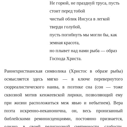
Не горюй, не празднуй труса, пусть
стоит перед тобой
чистый облик Иисуса в легкой
тверди голубой,
пусть погибнуть мы могли бы, как
земная красота,
но плывет над нами рыба — образ
Господа Христа.
Раннехристианская символика (Христос в образе рыбы)
осмысляется здесь мягко — в ключе перевернутого
сюрреалистического наива, в поэтике сна (сон — тоже
сквозной мотив кенжеевской лирики, позволяющий ему
при жизни расположиться меж явью и небытием). Вера
поэта искренно-неканонична, он, весь пронизанный
библейскими реминисценциями, постоянно признается,
однако, в своей религиозной смятенности, слабости,