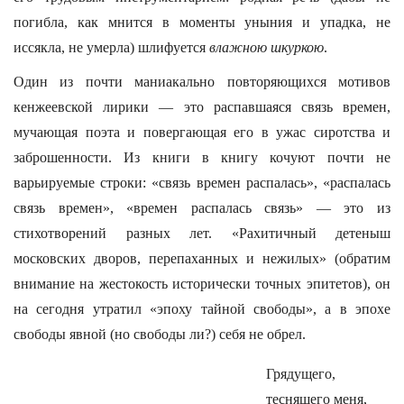
погибла, как мнится в моменты уныния и упадка, не
иссякла, не умерла) шлифуется
влажною шкуркою
.
Один из почти маниакально повторяющихся мотивов
кенжеевской лирики — это распавшаяся связь времен,
мучающая поэта и повергающая его в ужас сиротства и
заброшенности. Из книги в книгу кочуют почти не
варьируемые строки: «связь времен распалась», «распалась
связь времен», «времен распалась связь» — это из
стихотворений разных лет. «Рахитичный детеныш
московских дворов, перепаханных и нежилых» (обратим
внимание на жестокость исторически точных эпитетов), он
на сегодня утратил «эпоху тайной свободы», а в эпохе
свободы явной (но свободы ли?) себя не обрел.
Грядущего,
теснящего меня,