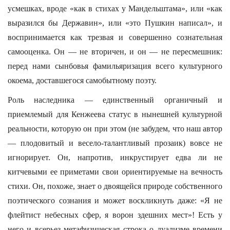
усмешках, вроде «как в стихах у Мандельштама», или «как
выразился бы Державин», или «это Пушкин написал», и
воспринимается как трезвая и совершенно сознательная
самооценка. Он — не вторичен, и он — не пересмешник:
перед нами сынбовья фамильяризация всего культурного
окоема, доставшегося самобытному поэту.
Роль наследника — единственный органичный и
приемлемый для Кенжеева статус в нынешней культурной
реальности, которую он при этом (не забудем, что наш автор
— плодовитый и весело-талантливый прозаик) вовсе не
игнорирует. Он, напротив, инкрустирует едва ли не
китчевыми ее приметами свои ориентируемые на вечность
стихи. Он, похоже, знает о двоящейся природе собственного
поэтического сознания и может воскликнуть даже: «Я не
флейтист небесных сфер, я ворон здешних мест»! Есть у
него и всерьез метафизическая строка о дуализме времени