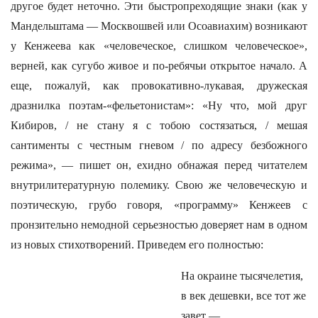
другое будет неточно. Эти быстропреходящие знаки (как у
Мандельштама — Москвошвей или Осоавиахим) возникают
у Кенжеева как «человеческое, слишком человеческое»,
верней, как сугубо живое и по-ребячьи открытое начало. А
еще, пожалуй, как провокативно-лукавая, дружеская
дразнилка поэтам-«фельетонистам»: «Ну что, мой друг
Кибиров, / не стану я с тобою состязаться, / мешая
сантименты с честным гневом / по адресу безбожного
режима», — пишет он, ехидно обнажая перед читателем
внутрилитературную полемику. Свою же человеческую и
поэтическую, грубо говоря, «программу» Кенжеев с
пронзительно немодной серьезностью доверяет нам в одном
из новых стихотворений. Приведем его полностью:
На окраине тысячелетия,
в век дешевки, все тот же
завет —