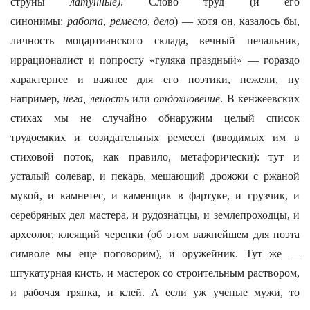
струны
латунные)
. Слово труд (и его
синонимы:
работа
,
ремесло
,
дело
) — хотя он, казалось бы,
личность моцартианского склада, вечный печальник,
иррационалист и попросту «гуляка праздный» — гораздо
характернее и важнее для его поэтики, нежели, ну
например,
нега, леность
или
отдохновение
. В кенжеевских
стихах мы не случайно обнаружим целый список
трудоемких и созидательных ремесел (вводимых им в
стиховой поток, как правило, метафорически): тут и
усталый солевар, и пекарь, мешающий дрожжи с ржаной
мукой, и камнетес, и каменщик в фартуке, и грузчик, и
серебряных дел мастера, и рудознатцы, и землепроходцы, и
археолог, клеящий черепки (об этом важнейшем для поэта
символе мы еще поговорим), и оружейник. Тут же —
штукатурная кисть, и мастерок со строительным раствором,
и рабочая тряпка, и клей. А если уж ученые мужи, то