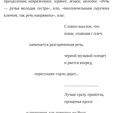
преодоления:
напряженное, горячее
,
живое, молодое
. «Речь
— ручья молодая сестра», или, «виолончельным скручена
ключом, так речь напряжена», или:
Словно выхлоп, что
ноша, упавшая с плеч,
начинается разгоряченная речь,
черной музыкой плещет
и рвется вперед,
пересохшее горло дерет...
..................................
Лучше сразу, приятель,
прощенья проси
и прощания, как повелось на Руси,