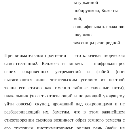
затурканной
побирушкою, Боже ты
мой,
сошлифовывать влажною
шкуркою
заусеницы речи родной...
При внимательном прочтении — это ключевая творческая
самоаттестация2. Кенжеев и впрямь — шифровальщик
своих сокровенных устремлений и фобий (они
вытягиваются лишь читательским усилием из пестрой
ткани его стихов как именно тайные сквозные нити),
плакальщик (то есть отпевающий и не дающий уходящему
уйти совсем), скупец, дрожащий над сокровищами и не
разбазаривающий их. Заметим, что в этом важнейшем
стихотворении сызнова возникает образ земного ремесла с
его трудовым инструментарием: родная речь (дабы не