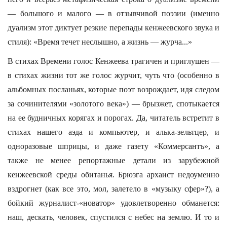
— большого и малого — в отзывчивой поэзии (именно
дуализм этот диктует резкие перепады кенжеевского звука и
стиля): «Время течет неслышно, а жизнь — журча...»
В стихах Времени голос Кенжеева трагичен и приглушен —
в стихах жизни тот же голос журчит, чуть что (особенно в
альбомных посланьях, которые поэт возрождает, идя следом
за сочинителями «золотого века») — брызжет, спотыкается
на ее будничных корягах и порогах. Да, читатель встретит в
стихах нашего аэда и компьютер, и алька-зельтцер, и
одноразовые шприцы, и даже газету «Коммерсантъ», а
также не менее репортажные детали из зарубежной
кенжеевской среды обитанья. Брюзга архаист недоуменно
вздрогнет (как все это, мол, залетело в «музыку сфер»?), а
бойкий журналист-«новатор» удовлетворенно обманется:
наш, дескать, человек, спустился с небес на землю. И то и