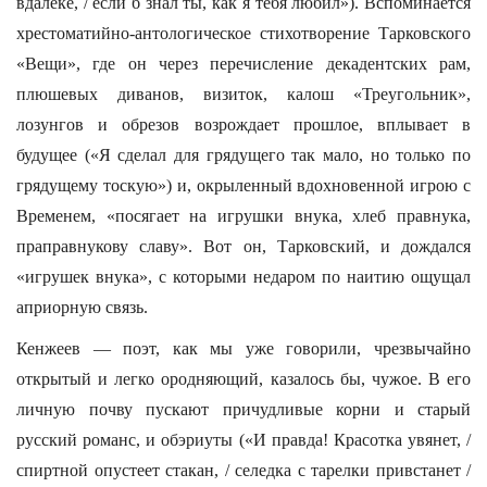
вдалеке, / если б знал ты, как я тебя любил»). Вспоминается
хрестоматийно-антологическое стихотворение Тарковского
«Вещи», где он через перечисление декадентских рам,
плюшевых диванов, визиток, калош «Треугольник»,
лозунгов и обрезов возрождает прошлое, вплывает в
будущее («Я сделал для грядущего так мало, но только по
грядущему тоскую») и, окрыленный вдохновенной игрою с
Временем, «посягает на игрушки внука, хлеб правнука,
праправнукову славу». Вот он, Тарковский, и дождался
«игрушек внука», с которыми недаром по наитию ощущал
априорную связь.
Кенжеев — поэт, как мы уже говорили, чрезвычайно
открытый и легко ородняющий, казалось бы, чужое. В его
личную почву пускают причудливые корни и старый
русский романс, и обэриуты («И правда! Красотка увянет, /
спиртной опустеет стакан, / селедка с тарелки привстанет /