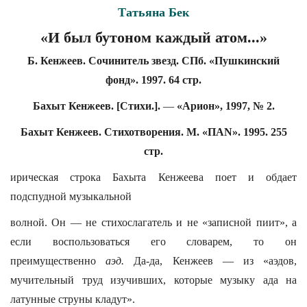
Татьяна Бек
«И был бутоном каждый атом...»
Б. Кенжеев. Сочинитель звезд. СПб. «Пушкинский
фонд». 1997. 64 стр.
Бахыт Кенжеев. [Стихи.].
—
«Арион», 1997, № 2.
Бахыт Кенжеев. Стихотворения. М. «ПАN». 1995. 255
стр.
ирическая строка Бахыта Кенжеева поет и обдает
подспудной музыкальной
волной. Он — не стихослагатель и не «записной пиит», а
если воспользоваться его словарем, то он
преимущественно
аэд.
Да-да, Кенжеев — из «аэдов,
мучительный труд изучивших, которые музыку ада на
латунные струны кладут».