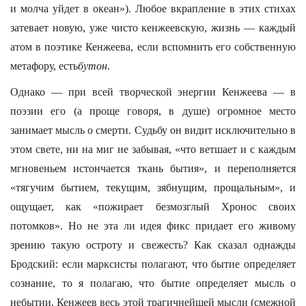
и молча уйдет в океан»). Любое вкрапление в этих стихах
затевает новую, уже чисто кенжеевскую, жизнь — каждый
атом в поэтике Кенжеева, если вспомнить его собственную
метафору, есть
бутон
.
Однако — при всей творческой энергии Кенжеева — в
поэзии его (а проще говоря, в душе) огромное место
занимает мысль о смерти. Судьбу он видит исключительно в
этом свете, ни на миг не забывая, «что ветшает и с каждым
мгновеньем истончается ткань бытия», и переполняется
«тягучим бытием, текущим, зябнущим, прощальным», и
ощущает, как «пожирает безмозглый Хронос своих
потомков». Но не эта ли идея фикс придает его живому
зрению такую остроту и свежесть? Как сказал однажды
Бродский: если марксисты полагают, что бытие определяет
сознание, то я полагаю, что бытие определяет мысль о
небытии. Кенжеев весь этой трагичнейшей мысли (смежной