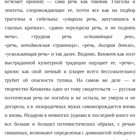
исчезает ирония) — сама речь как таковая. Глаголы и
эпитеты, сопровождающие ее, почти все как на подбор
трагичны и гибельны: «
умирала
речь, запутавшись в
гласных кратких», «давно
перегорела
речь, и не поднять
меча», «трудная речь
остывающих рек»
,
«речь,
неподвижная
странница», «речь,
догорая дотла»
,
«
ускользающая
речь» и так далее. Видимо, Кенжеев как поэт
выстраданной культурной традиции ощущает ее, «речи»,
кризис как свой личный и (скорее всего бессознательно)
трубит об опасности тупика. На самом же деле — и
творчество Кенжеева одно из тому свидетельств — русская
поэтическая речь не погибла и не остыла, не умерла и не
догорела, а в лихорадочных муках самовозрождается вновь
и вновь. Недаром в немногих (однако в последней книге их
все больше и больше) оптимистических образах, с речью
связанных, возникают определенья с доминантой победного