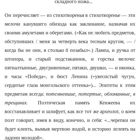
складного ножа...
Он перечисляет — из стихотворенья в стихотворенье — эти
мелочи канувшего обихода как заклинание, назначая их
своими амулетами и оберегами. («Как не любить предметов,
обступивших / меня за четверть века тесным кругом, — /
когда бы не они, я столько б позабыл».) Лампа, и ручка от
штопора, и старый подстаканник, и горстка мелочи:
пятиалтынные, двугривенные, пятаки, двушки, — и иконка,
и часы «Победа», и бюст Ленина («увесистый чугун,
сердитые глаза монгольского оттенка»)... Эпитеты к этим
предметам всегда:
потемневшие, потертые, обломанные, в
трещинах.
Поэтическая память Кенжеева их
восстанавливает и шлифует, как все тот же археолог, о коем
поэт говорит, имея в виду, конечно, и себя: «...черепки он
будет клеить, вымыв мертвою водой, и историю лелеять на
ладони молодой».