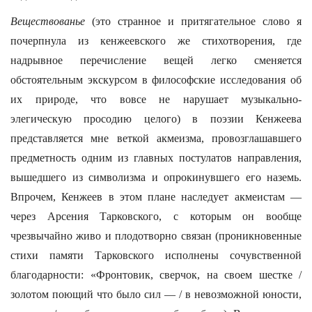
Веществованье
(это странное и притягательное слово я
почерпнула из кенжеевского же стихотворения, где
надрывное перечисление вещей легко сменяется
обстоятельным экскурсом в философские исследования об
их природе, что вовсе не нарушает музыкально-
элегическую просодию целого) в поэзии Кенжеева
представляется мне веткой акмеизма, провозглашавшего
предметность одним из главных постулатов направления,
вышедшего из символизма и опрокинувшего его наземь.
Впрочем, Кенжеев в этом плане наследует акмеистам —
через Арсения Тарковского, с которым он вообще
чрезвычайно живо и плодотворно связан (проникновенные
стихи памяти Тарковского исполнены сочувственной
благодарности: «Фронтовик, сверчок, на своем шестке /
золотом поющий что было сил — / в невозможной юности,