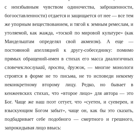
с неизбывным чувством одиночества, заброшенности,
богооставленности) отдается и защищается от нее — все тем
же упорным веществованием, и тягой к земным ремеслам, и
утоляемой, как жажда, «тоской по мировой культуре» (как
Мандельштам определял свой акмеизм). А еще —
постоянной апелляцией к другу-собеседнику: помимо
прямых обращений-имен в стихах его масса диалогичных
словечек:
послушай, прости, дружок
, — многие монологи
строятся в форме не то письма, не то исповеди некоему
неконкретному второму лицу. Редко, но бывает в
кенжеевских стихах, что «второе лицо» для автора — это
Бог. Чаще же наш поэт сетует, что «суетен, и суеверен, и
взыскующим Богом забыт», чаще он, как бы это сказать,
подбадривает себе подобного — смертного и грешного,
запрокидывая лицо ввысь: