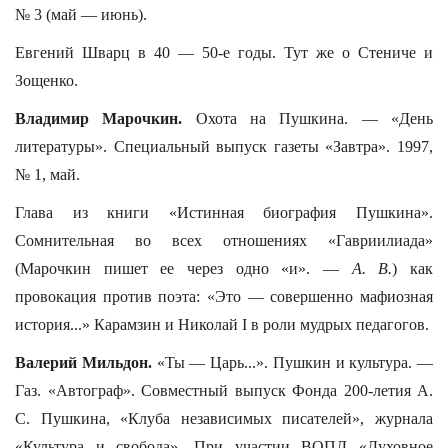
№ 3 (май — июнь).
Евгений Шварц в 40 — 50-е годы. Тут же о Стениче и
Зощенко.
Владимир Марочкин.
Охота на Пушкина. — «День
литературы». Специальный выпуск газеты «Завтра». 1997,
№ 1, май.
Глава из книги «Истинная биография Пушкина».
Сомнительная во всех отношениях «Гавриилиада»
(Марочкин пишет ее через одно «и». —
А. В.
) как
провокация против поэта: «Это — совершенно мафиозная
история...» Карамзин и Николай I в роли мудрых педагогов.
Валерий Мильдон.
«Ты — Царь...». Пушкин и культура. —
Газ. «Автограф». Совместный выпуск Фонда 200-летия А.
С. Пушкина, «Клуба независимых писателей», журнала
«Культура и свобода». При участии ВОПД «Духовное