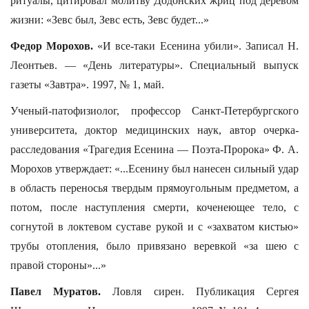
ритуалы, цитировал молитву Додонских жриц под деревом
жизни: «Зевс был, Зевс есть, Зевс будет...»
Федор Морохов.
«И все-таки Есенина убили». Записал Н.
Леонтьев. — «День литературы». Специальный выпуск
газеты «Завтра». 1997, № 1, май.
Ученый-патофизиолог, профессор Санкт-Петербургского
университета, доктор медицинских наук, автор очерка-
расследования «Трагедия Есенина — Поэта-Пророка» Ф. А.
Морохов утверждает: «...Есенину был нанесен сильный удар
в область переносья твердым прямоугольным предметом, а
потом, после наступления смерти, коченеющее тело, с
согнутой в локтевом суставе рукой и с «захватом кистью»
трубы отопления, было привязано веревкой «за шею с
правой стороны»...»
Павел Муратов.
Ловля сирен. Публикация Сергея