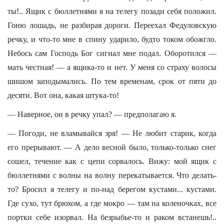
ты!.. Ящик с бюллетнями я на телегу позади себя положил.
Гоню лошадь, не разбирая дороги. Переехал Федуловскую
речку, и что-то мне в спину ударило, будто током обожгло.
Небось сам Господь Бог сигнал мне подал. Оборотился —
мать честная! — а ящика-то и нет. У меня со страху волосы
шишом заподымались. По тем временам, срок от пяти до
десяти. Вот она, какая штука-то!
— Наверное, он в речку упал? — предполагаю я.
— Погоди, не вламывайся зря! — Не любит старик, когда
его прерывают. — А дело весной было, только-только снег
сошел, течение как с цепи сорвалось. Вижу: мой ящик с
бюллетнями с волны на волну перекатывается. Что делать-
то? Бросил я телегу и по-над берегом кустами... кустами.
Где сухо, тут брюхом, а где мокро — там на коленочках, все
портки себе изорвал. На безрыбье-то и раком встанешь!..