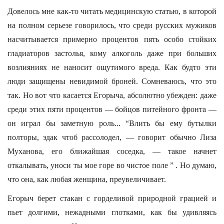
Довелось мне как-то читать медицинскую статью, в которой
на полном серьезе говорилось, что среди русских мужиков
насчитывается примерно процентов пять особо стойких
гладиаторов застолья, кому алкоголь даже при больших
возлияниях не наносит ощутимого вреда. Как будто эти
люди защищены невидимой броней. Сомневаюсь, что это
так. Но вот что касается Егорыча, абсолютно убежден: даже
среди этих пяти процентов — бойцов питейного фронта —
он играл бы заметную роль... “Влить бы ему бутылки
полторы, эдак чтоб рассолодел, — говорит обычно Лиза
Муханова, его ближайшая соседка, — такое начнет
откалывать, уноси ты мое горе во чистое поле ” . Но думаю,
что она, как любая женщина, преувеличивает.
Егорыч берет стакан с горделивой природной грацией и
пьет долгими, нежадными глотками, как бы удивляясь