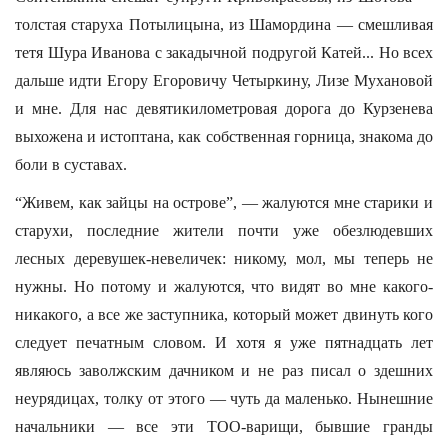
толстая старуха Потылицына, из Шамордина — смешливая
тетя Шура Иванова с закадычной подругой Катей... Но всех
дальше идти Егору Егоровичу Четыркину, Лизе Мухановой
и мне. Для нас девятикилометровая дорога до Курзенева
выхожена и истоптана, как собственная горница, знакома до
боли в суставах.
“Живем, как зайцы на острове”, — жалуются мне старики и
старухи, последние жители почти уже обезлюдевших
лесных деревушек-невеличек: никому, мол, мы теперь не
нужны. Но потому и жалуются, что видят во мне какого-
никакого, а все же заступника, который может двинуть кого
следует печатным словом. И хотя я уже пятнадцать лет
являюсь заволжским дачником и не раз писал о здешних
неурядицах, толку от этого — чуть да маленько. Нынешние
начальники — все эти ТОО-варищи, бывшие гранды