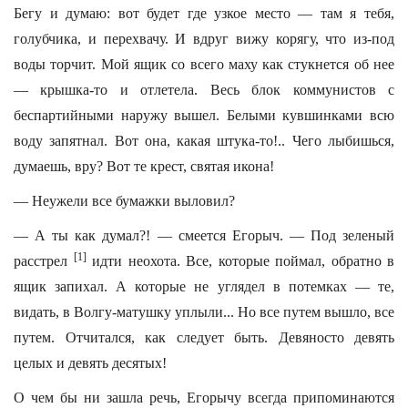
Бегу и думаю: вот будет где узкое место — там я тебя,
голубчика, и перехвачу. И вдруг вижу корягу, что из-под
воды торчит. Мой ящик со всего маху как стукнется об нее
— крышка-то и отлетела. Весь блок коммунистов с
беспартийными наружу вышел. Белыми кувшинками всю
воду запятнал. Вот она, какая штука-то!.. Чего лыбишься,
думаешь, вру? Вот те крест, святая икона!
— Неужели все бумажки выловил?
— А ты как думал?! — смеется Егорыч. — Под зеленый
[1]
расстрел
идти неохота. Все, которые поймал, обратно в
ящик запихал. А которые не углядел в потемках — те,
видать, в Волгу-матушку уплыли... Но все путем вышло, все
путем. Отчитался, как следует быть. Девяносто девять
целых и девять десятых!
О чем бы ни зашла речь, Егорычу всегда припоминаются