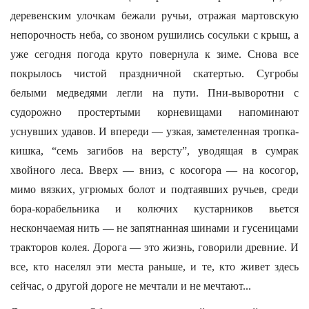
деревенским улочкам бежали ручьи, отражая мартовскую
непорочность неба, со звоном рушились сосульки с крыш, а
уже сегодня погода круто повернула к зиме. Снова все
покрылось чистой праздничной скатертью. Сугробы
белыми медведями легли на пути. Пни-выворотни с
судорожно простертыми корневищами напоминают
уснувших удавов. И впереди — узкая, заметеленная тропка-
кишка, “семь загибов на версту”, уводящая в сумрак
хвойного леса. Вверх — вниз, с косогора — на косогор,
мимо вязких, угрюмых болот и подтаявших ручьев, среди
бора-корабельника и колючих кустарников вьется
нескончаемая нить — не запятнанная шинами и гусеницами
тракторов колея. Дорога — это жизнь, говорили древние. И
все, кто населял эти места раньше, и те, кто живет здесь
сейчас, о другой дороге не мечтали и не мечтают...