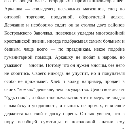
его из общей массы безродных шаромыжников-торгашей.
Аркашка — совладелец нескольких магазинов, спец по
оптовой торговле, продувной, оборотистый деляга.
Державно и необоримо сидит он за столом двух районов
Костромского Заволжья, повелевая укладом многослойной
крестьянской жизни, иногда подбрасывая самым больным и
бедным, чаще всего — по праздникам, некое подобие
гуманитарной помощи. Аркашку не любят в народе, но
уважают — многие. Потому что он нужен многим, без него
не обойтись. Своего никогда не упустит, но и покупателя
особо не прижимает. Хлеб и водку, например, продает в
своих “комках” дешевле, чем государство. Дело свое делает
“будь спок” , и областное начальство чтит в меру, не впадая
в лакейскую угодливость, и выпить не промах, и внешне
держится как свой в доску парень. Он так уверен, что в
пору всеобщей сумятицы и поголовной апатии ему