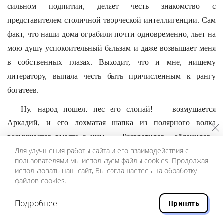
сильном подпитии, делает честь знакомство с
представителем столичной творческой интеллигенции. Сам
факт, что наши дома ограбили почти одновременно, льет на
мою душу успокоительный бальзам и даже возвышает меня
в собственных глазах. Выходит, что и мне, нищему
литератору, выпала честь быть причисленным к рангу
богатеев.
— Ну, народ пошел, пес его слопай! — возмущается
Аркадий, и его лохматая шапка из полярного волка
возмущается вместе с ним. — Развратился... обленился...
Для улучшения работы сайта и его взаимодействия с
обпился. Из-под ногтей водка сочится. Из задницы гроб
пользователями мы используем файлы cookies. Продолжая
торчит, а он все носится со своим марксистско-ленинским
использовать наш сайт, Вы соглашаетесь на обработку
онанизмом... Тоска, мужики, тоска! Отучили народ работать
файлов cookies.
фраера из КПСС. Лишнюю деньгу заколотить — и ту не
Подробнее
Принять
хочет. Ему бы только ежиков пасти, дармоеду. Умоляешь,
уламываешь — что ты! Суверенные личности кругом!..