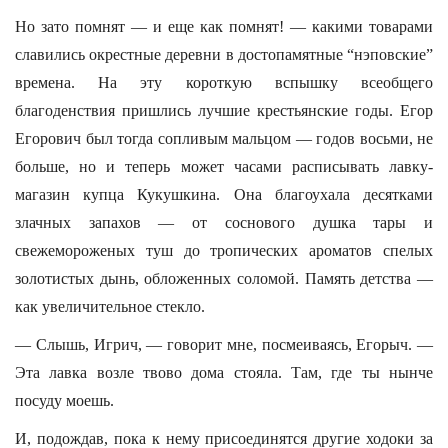
Но зато помнят — и еще как помнят! — какими товарами
славились окрестные деревни в достопамятные “нэповские”
времена. На эту короткую вспышку всеобщего
благоденствия пришлись лучшие крестьянские годы. Егор
Егорович был тогда сопливым мальцом — годов восьми, не
больше, но и теперь может часами расписывать лавку-
магазин купца Кукушкина. Она благоухала десятками
злачных запахов — от соснового душка тары и
свежемороженых туш до тропических ароматов спелых
золотистых дынь, обложенных соломой. Память детства —
как увеличительное стекло.
— Слышь, Игрич, — говорит мне, посмеиваясь, Егорыч. —
Эта лавка возле твово дома стояла. Там, где ты нынче
посуду моешь.
И, подождав, пока к нему присоединятся другие ходоки за