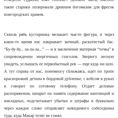
такие старики позировали древним богомазам для фресок
новгородских храмов.
Сквозь рябь кустарника мелькает чья-то фигура, и через
какое-то время нас накрывает зычный, раскатистый бас.
“Бу-бу-бу... ла-ла-ла...” — и в заключение матерная “точка” в
сопровождении энергичных глаголов. Зверюгу лесную
увидеть, услышать ее первобытный рев — еще куда ни шло.
А тут справа от нас, понемногу сближаясь, идет по тропе
краснорожий детина в бордовой дубленке, с кейсом в руках
и говорит по сотовому телефону. Отдает деловые
распоряжения, шпарит на память содержание квитанций и
накладных, подсчитывает убытки и штрафы и буквально
через каждое слово отправляет невидимого собеседника
туда, куда Макар телят не гонял.