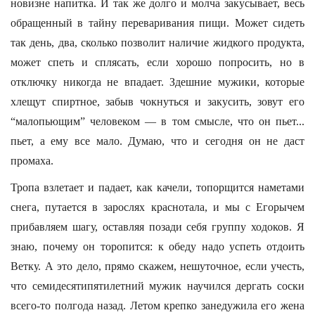
новизне напитка. И так же долго и молча закусывает, весь
обращенный в тайну переваривания пищи. Может сидеть
так день, два, сколько позволит наличие жидкого продукта,
может спеть и сплясать, если хорошо попросить, но в
отключку никогда не впадает. Здешние мужики, которые
хлещут спиртное, забыв чокнуться и закусить, зовут его
“малопьющим” человеком — в том смысле, что он пьет...
пьет, а ему все мало. Думаю, что и сегодня он не даст
промаха.
Тропа взлетает и падает, как качели, топорщится наметами
снега, путается в зарослях краснотала, и мы с Егорычем
прибавляем шагу, оставляя позади себя группу ходоков. Я
знаю, почему он торопится: к обеду надо успеть отдоить
Ветку. А это дело, прямо скажем, нешуточное, если учесть,
что семидесятипятилетний мужик научился дергать соски
всего-то полгода назад. Летом крепко занедужила его жена