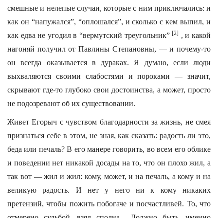
смешные и нелепые случаи, которые с ним приключались: и
как он “напужался”, “оплошался”, и сколько с кем выпил, и
[2]
как едва не угодил в “вермутский треугольник”
, и какой
нагоняй получил от Павлины Степановны, — и почему-то
он всегда оказывается в дураках. Я думаю, если люди
выхваляются своими слабостями и пороками — значит,
скрывают где-то глубоко свои достоинства, а может, просто
не подозревают об их существовании.
Живет Егорыч с чувством благодарности за жизнь, не смея
признаться себе в этом, не зная, как сказать: радость ли это,
беда или печаль? В его манере говорить, во всем его облике
и поведении нет никакой досады на то, что он плохо жил, а
так вот — жил и жил: кому, может, и на печаль, а кому и на
великую радость. И нет у него ни к кому никаких
претензий, чтобы пожить побогаче и посчастливей. То, что
отмерено судьбой, взял сполна... Должно быть, именно