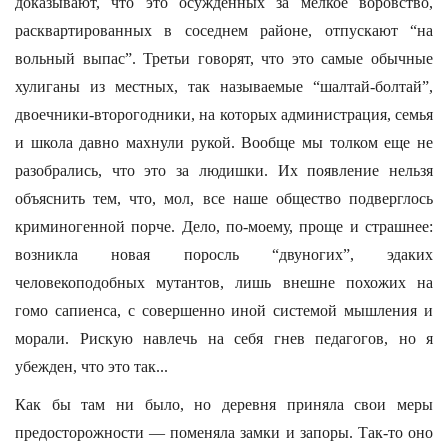
доказывают, что это осужденных за мелкое воровство,
расквартированных в соседнем районе, отпускают “на
вольный выпас”. Третьи говорят, что это самые обычные
хулиганы из местных, так называемые “шалтай-болтай”,
двоечники-второгодники, на которых администрация, семья
и школа давно махнули рукой. Вообще мы толком еще не
разобрались, что это за людишки. Их появление нельзя
объяснить тем, что, мол, все наше общество подверглось
криминогенной порче. Дело, по-моему, проще и страшнее:
возникла новая поросль “двуногих”, эдаких
человекоподобных мутантов, лишь внешне похожих на
гомо сапиенса, с совершенно иной системой мышления и
морали. Рискую навлечь на себя гнев педагогов, но я
убежден, что это так...
Как бы там ни было, но деревня приняла свои меры
предосторожности — поменяла замки и запоры. Так-то оно