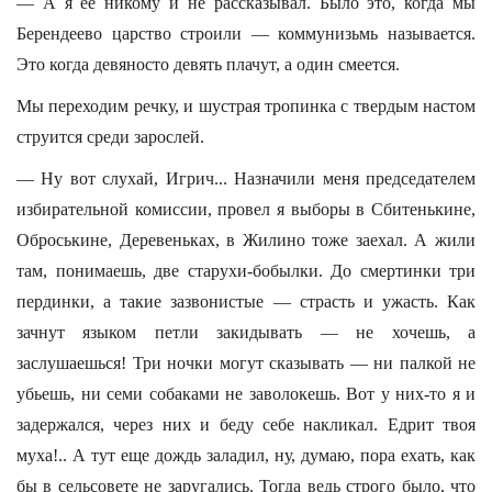
— А я ее никому и не рассказывал. Было это, когда мы
Берендеево царство строили — коммунизьмь называется.
Это когда девяносто девять плачут, а один смеется.
Мы переходим речку, и шустрая тропинка с твердым настом
струится среди зарослей.
— Ну вот слухай, Игрич... Назначили меня председателем
избирательной комиссии, провел я выборы в Сбитенькине,
Оброськине, Деревеньках, в Жилино тоже заехал. А жили
там, понимаешь, две старухи-бобылки. До смертинки три
пердинки, а такие зазвонистые — страсть и ужасть. Как
зачнут языком петли закидывать — не хочешь, а
заслушаешься! Три ночки могут сказывать — ни палкой не
убьешь, ни семи собаками не заволокешь. Вот у них-то я и
задержался, через них и беду себе накликал. Едрит твоя
муха!.. А тут еще дождь заладил, ну, думаю, пора ехать, как
бы в сельсовете не заругались. Тогда ведь строго было, что