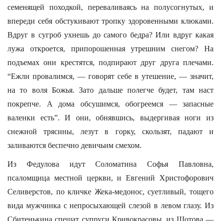
семенящей походкой, переваливаясь на полусогнутых, и
впереди себя обстукивают тропку здоровенными клюками.
Вдруг в сугроб ухнешь до самого бедра? Или вдруг какая
лужа откроется, припорошенная утрешним снегом? На
подъемах они крестятся, подпирают друг друга плечами.
“Ежли провалимся, — говорят себе в утешение, — значит,
на то воля Божья. Зато дальше полегче будет, там наст
покрепче. А дома обсушимся, обогреемся — запасные
валенки есть”. И они, обнявшись, выдергивая ноги из
снежной трясины, лезут в горку, скользят, падают и
заливаются беспечно девичьим смехом.
Из Федулова идут Соломатина Софья Павловна,
псаломщица местной церкви, и Евгений Христофорович
Селиверстов, по кличке Жека-медонос, суетливый, тощего
вида мужчинка с непросыхающей слезой в левом глазу. Из
Сбитенькина спешат супруги Кривокрасовы, из Шотова —