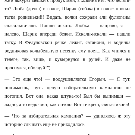
же в аккурат мешки с продуктами, а хозяина нет. Что делать-
то? Люба (дочка) в голос, Шарик (собака) в голос: пропал
татка родненький! Видать, волки сожрали али фулюганы
снасильничали. Пошли искать: Любка — направо, я —
налево, Шарик впереди бежит. Искали-искали — нашли
татку. В Федуловской речке лежит, сатаноид, и водичка
родниковая колыбельную песенку ему поет... Как упился в
телеге, так, вишь, и кувырнулся в ручей. И даже не
проснулся, оболдуй!”)
— Это еще что! — воодушевляется Егорыч. — Я тут,
понимаешь, чуть целую избирательную кампанию не
потопил. Вот она, какая штука-то! Был бы выпимши —
ладно, а то ведь чист, как стекло. Вот те крест, святая икона!
— Что за избирательная кампания? — удивляюсь я: эту
историю слышать еще не приходилось.