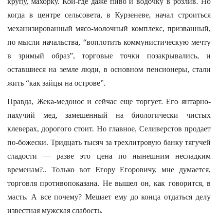
крупу, махорку. Кой-где даже пиво и водочку в розлив. Но
когда в центре сельсовета, в Курзеневе, начал строиться
механизированный мясо-молочный комплекс, призванный,
по мысли начальства, “воплотить коммунистическую мечту
в зримый образ”, торговые точки позакрывались, и
оставшиеся на земле люди, в основном пенсионеры, стали
жить “как зайцы на острове”.
Правда, Жека-медонос и сейчас еще торгует. Его янтарно-
пахучий мед, замешенный на биологически чистых
клеверах, дорогого стоит. Но главное, Селиверстов продает
по-божески. Тридцать тысяч за трехлитровую банку тягучей
сладости — разве это цена по нынешним несладким
временам?.. Только вот Егору Егоровичу, мне думается,
торговля противопоказана. Не вышел он, как говорится, в
масть. А все почему? Мешает ему до конца отдаться делу
известная мужская слабость.