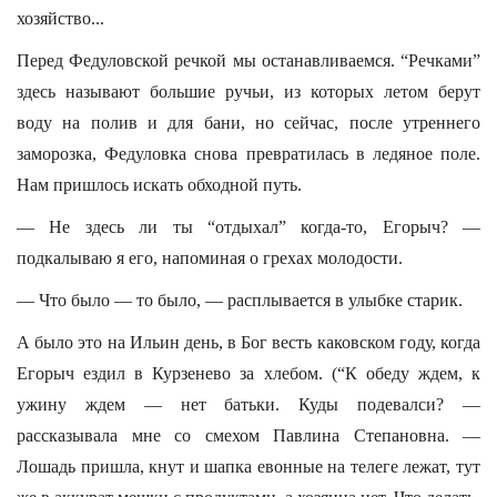
хозяйство...
Перед Федуловской речкой мы останавливаемся. “Речками”
здесь называют большие ручьи, из которых летом берут
воду на полив и для бани, но сейчас, после утреннего
заморозка, Федуловка снова превратилась в ледяное поле.
Нам пришлось искать обходной путь.
— Не здесь ли ты “отдыхал” когда-то, Егорыч? —
подкалываю я его, напоминая о грехах молодости.
— Что было — то было, — расплывается в улыбке старик.
А было это на Ильин день, в Бог весть каковском году, когда
Егорыч ездил в Курзенево за хлебом. (“К обеду ждем, к
ужину ждем — нет батьки. Куды подевалси? —
рассказывала мне со смехом Павлина Степановна. —
Лошадь пришла, кнут и шапка евонные на телеге лежат, тут