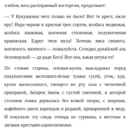
хлебом, весь распираемый восторгом, продолжает:
— У Кукушкина чего только не было! Вот те крест, ежли
вру! Икра черная и красная трех сортов, колбаса медвежья,
колбаса языковая, копченая столичная, полукопченая
краковская. Едрит твоя муха! Хочешь мяса свежего,
копченого, вяленого — пожалуйста. Селедки дунайской аль
беломорской — да ради Бога! Вот она, какая штука-то!
По словам старика, нэпман-купец выкладывал перед
покупателями желтовато-белые тушки гусей, уток, кур,
куски малосольного, тающего во рту сала с чесночной
приправой, батареи банок с густой сметаной, в которой
столовая ложка держалась без всякой опоры, с жирным,
кофейного цвета варенцом и редькой, проваренной в меду.
И покупали эту снедь отнюдь не гурманы, а местные и
заезжие крестьяне-единоличники.