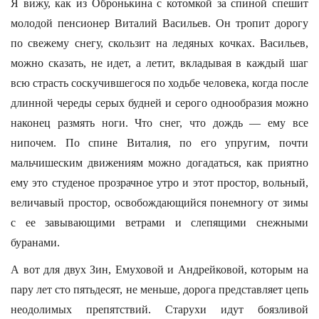
Я вижу, как из Обронькина с котомкой за спиной спешит
молодой пенсионер Виталий Васильев. Он тропит дорогу
по свежему снегу, скользит на ледяных кочках. Васильев,
можно сказать, не идет, а летит, вкладывая в каждый шаг
всю страсть соскучившегося по ходьбе человека, когда после
длинной череды серых будней и серого однообразия можно
наконец размять ноги. Что снег, что дождь — ему все
нипочем. По спине Виталия, по его упругим, почти
мальчишеским движениям можно догадаться, как приятно
ему это студеное прозрачное утро и этот простор, вольный,
величавый простор, освобождающийся понемногу от зимы
с ее завывающими ветрами и слепящими снежными
буранами.
А вот для двух Зин, Емуховой и Андрейковой, которым на
пару лет сто пятьдесят, не меньше, дорога представляет цепь
неодолимых препятствий. Старухи идут боязливой