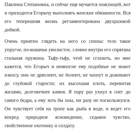
Павлина Степановна, и сейчас еще мучается поясницей, вот
и приходится Егорычу выполнять женские обязанности. Вся
его теперешняя жизнь регламентирована двухразовой
дойкой.
Очень приятно глядеть на него со спины: тело такое
упругое, по-кошачьи увилистое, словно внутри его спрятана
стальная пружина. Тьфу-тьфу, чтоб не сглазить, но мне
кажется, что Егорыч и немногие ему подобные не знают
износу, они не дряхлеют, не болеют, не чахнут и доживают
до глубокой старости; их высохшая плоть, перевитая
жилами, долговечнее камня. Я пару раз ухнул в снег до
самого бедра, а ему хоть бы хны, ни разу не поскользнулся.
Он чувствует себя на тропе как рыба в воде, и ведет его
вперед природное ясновидение, седьмое чувство,
свойственное охотнику и солдату.