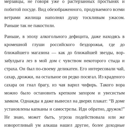
мерзавцы, не говоря уже о растерзанных простынях и
побитой посуде. Вид обезображенного, продуваемого всеми
ветрами жилища наполнял душу тоскливым ужасом.
Раньше так не пакостили.
Раньше, в эпоху алкогольного дефицита, даже находясь в
кромешной глуши российского бездорожья, где до
ближайшего магазина — как до ближайшей звезды, вор-
забулдыга лез в мой дом с чувством некоторого стыда и
страха. Он был по-своему деликатен. Его интересовали чай,
сахар, дрожжи, на остальное он редко посягал. Из краденого
сахара он гнал брагу, из чая варил чифирь. Такого вора
можно было остановить крепким запором и увесистым
замком. Однажды я даже вывесил на дверях плакат: “В доме
установлены капканы и самострелы. Иди обратно, дружок!”
Не знаю, может быть, угроза подействовала или же
изворотливый ум алкаша нашел другие, более доходные