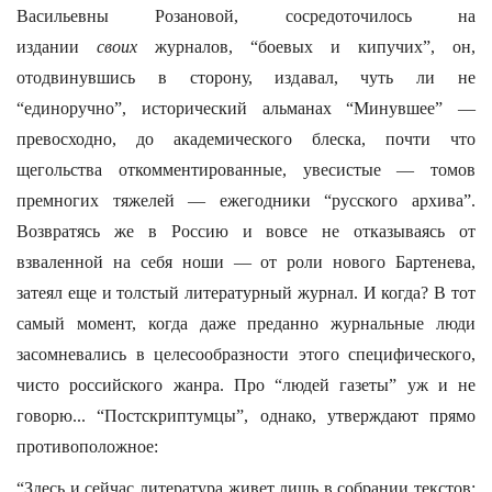
Васильевны Розановой, сосредоточилось на
издании
своих
журналов, “боевых и кипучих”, он,
отодвинувшись в сторону, издавал, чуть ли не
“единоручно”, исторический альманах “Минувшее” —
превосходно, до академического блеска, почти что
щегольства откомментированные, увесистые — томов
премногих тяжелей — ежегодники “русского архива”.
Возвратясь же в Россию и вовсе не отказываясь от
взваленной на себя ноши — от роли нового Бартенева,
затеял еще и толстый литературный журнал. И когда? В тот
самый момент, когда даже преданно журнальные люди
засомневались в целесообразности этого специфического,
чисто российского жанра. Про “людей газеты” уж и не
говорю... “Постскриптумцы”, однако, утверждают прямо
противоположное:
“Здесь и сейчас литература живет лишь в собрании текстов: