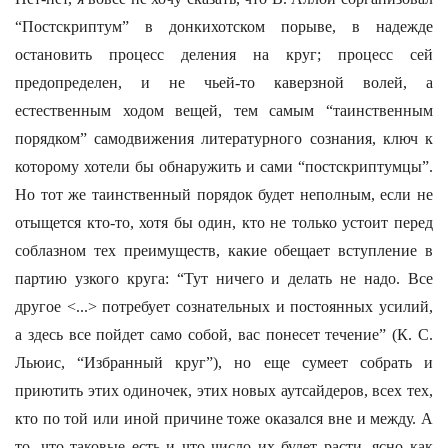
“Постскриптум” в донкихотском порыве, в надежде
остановить процесс деления на круг; процесс сей
предопределен, и не чьей-то каверзной волей, а
естественным ходом вещей, тем самым “таинственным
порядком” самодвижения литературного сознания, ключ к
которому хотели бы обнаружить и сами “постскриптумцы”.
Но тот же таинственный порядок будет неполным, если не
отыщется кто-то, хотя бы один, кто не только устоит перед
соблазном тех преимуществ, какие обещает вступление в
партию узкого круга: “Тут ничего и делать не надо. Все
другое <...> потребует сознательных и постоянных усилий,
а здесь все пойдет само собой, вас понесет течение” (К. С.
Льюис, “Избранный круг”), но еще сумеет собрать и
приютить этих одиночек, этих новых аутсайдеров, всех тех,
кто по той или иной причине тоже оказался вне и между. А
то, что таковые есть и что число их будет расти, ясно как