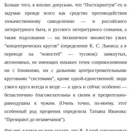
Больше того, я вполне допускаю, что “Постскриптум”-то и
задуман прежде всего как средство противодействия
злокачественному самоделению — и российского
литературного быта, и русского литературного сознания, а
также подсознания — на бесконечное множество узких
“концентрических кругов” (определение К. С. Льюиса; а в
переводе на “новостеб” — тусовок): замкнутых,
автономных, не имеющих никаких точек соприкосновения
ни с ближними, ни с дальними центростремительными
круговыми “системами”, кроме одной-единственной: люди
узкого круга всегда и везде — а здесь и сейчас особенно —
беззастенчиво благожелательны к своим и презрительно-
равнодушны к чужим. (Очень точно, по-моему, этот
особенный род презрения определила Татьяна Иванова:
“Презирают до незамечания”).
Нет-нет, я вовсе не хочу сказать, что В. Аллой сорганизовал