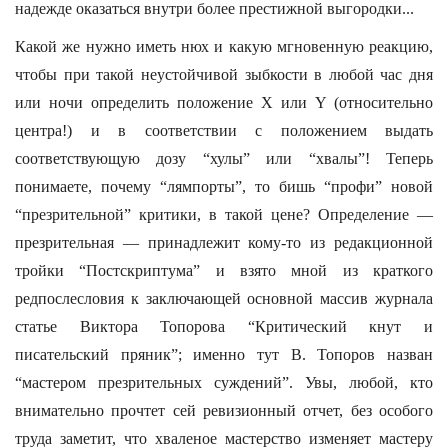
надежде оказаться внутри более престижной выгородки...
Какой же нужно иметь нюх и какую мгновенную реакцию,
чтобы при такой неустойчивой зыбкости в любой час дня
или ночи определить положение X или Y (относительно
центра!) и в соответствии с положением выдать
соответствующую дозу “хулы” или “хвалы”! Теперь
понимаете, почему “лямпорты”, то бишь “профи” новой
“презрительной” критики, в такой цене? Определение —
презрительная — принадлежит кому-то из редакционной
тройки “Постскриптума” и взято мной из краткого
редпослесловия к заключающей основной массив журнала
статье Виктора Топорова “Критический кнут и
писательский пряник”; именно тут В. Топоров назван
“мастером презрительных суждений”. Увы, любой, кто
внимательно прочтет сей ревизионный отчет, без особого
труда заметит, что хваленое мастерство изменяет мастеру