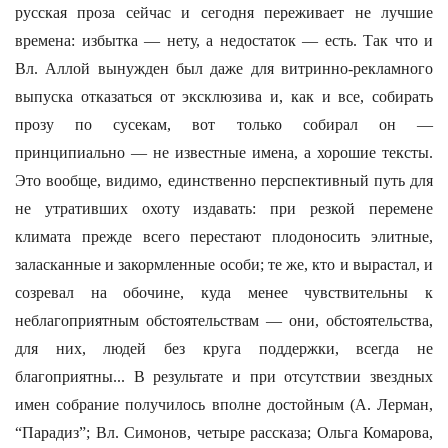
русская проза сейчас и сегодня переживает не лучшие
времена: избытка — нету, а недостаток — есть. Так что и
Вл. Аллой вынужден был даже для витринно-рекламного
выпуска отказаться от эксклюзива и, как и все, собирать
прозу по сусекам, вот только собирал он —
принципиально — не известные имена, а хорошие тексты.
Это вообще, видимо, единственно перспективный путь для
не утративших охоту издавать: при резкой перемене
климата прежде всего перестают плодоносить элитные,
заласканные и закормленные особи; те же, кто и вырастал, и
созревал на обочине, куда менее чувствительны к
неблагоприятным обстоятельствам — они, обстоятельства,
для них, людей без круга поддержки, всегда не
благоприятны... В результате и при отсутствии звездных
имен собрание получилось вполне достойным (А. Лерман,
“Парадиз”; Вл. Симонов, четыре рассказа; Ольга Комарова,