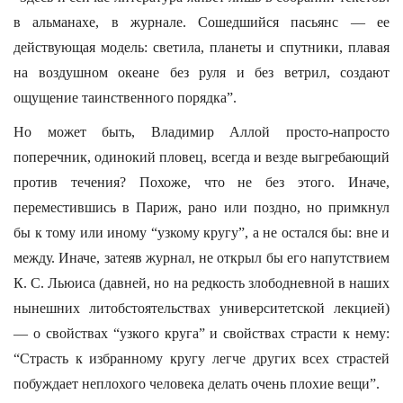
в альманахе, в журнале. Сошедшийся пасьянс — ее
действующая модель: светила, планеты и спутники, плавая
на воздушном океане без руля и без ветрил, создают
ощущение таинственного порядка”.
Но может быть, Владимир Аллой просто-напросто
поперечник, одинокий пловец, всегда и везде выгребающий
против течения? Похоже, что не без этого. Иначе,
переместившись в Париж, рано или поздно, но примкнул
бы к тому или иному “узкому кругу”, а не остался бы: вне и
между. Иначе, затеяв журнал, не открыл бы его напутствием
К. С. Льюиса (давней, но на редкость злободневной в наших
нынешних литобстоятельствах университетской лекцией)
— о свойствах “узкого круга” и свойствах страсти к нему:
“Страсть к избранному кругу легче других всех страстей
побуждает неплохого человека делать очень плохие вещи”.