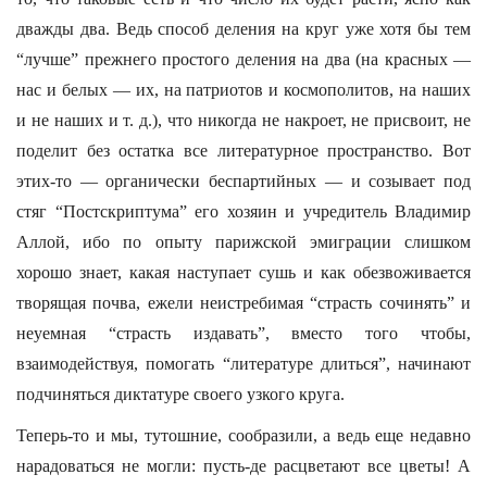
дважды два. Ведь способ деления на круг уже хотя бы тем
“лучше” прежнего простого деления на два (на красных —
нас и белых — их, на патриотов и космополитов, на наших
и не наших и т. д.), что никогда не накроет, не присвоит, не
поделит без остатка все литературное пространство. Вот
этих-то — органически беспартийных — и созывает под
стяг “Постскриптума” его хозяин и учредитель Владимир
Аллой, ибо по опыту парижской эмиграции слишком
хорошо знает, какая наступает сушь и как обезвоживается
творящая почва, ежели неистребимая “страсть сочинять” и
неуемная “страсть издавать”, вместо того чтобы,
взаимодействуя, помогать “литературе длиться”, начинают
подчиняться диктатуре своего узкого круга.
Теперь-то и мы, тутошние, сообразили, а ведь еще недавно
нарадоваться не могли: пусть-де расцветают все цветы! А