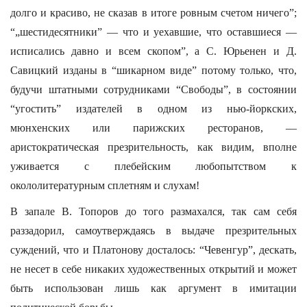
долго и красиво, не сказав в итоге ровным счетом ничего”;
“„шестидесятники” — что и уехавшие, что оставшиеся —
исписались давно и всем скопом”, а С. Юрьенен и Д.
Савицкий изданы в “шикарном виде” потому только, что,
будучи штатными сотрудниками “Свободы”, в состоянии
“угостить” издателей в одном из нью-йоркских,
мюнхенских или парижских ресторанов, —
аристократическая презрительность, как видим, вполне
уживается с плебейским любопытством к
окололитературным сплетням и слухам!
В запале В. Топоров до того размахался, так сам себя
раззадорил, самоутверждаясь в выдаче презрительных
суждений, что и Платонову досталось: “Чевенгур”, дескать,
не несет в себе никаких художественных открытий и может
быть использован лишь как аргумент в имитации