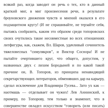
всякий раз, когда заводит он речь о тех, кто в данный
краткий миг, в миг произнесения речи, в результате
броуновского движения чувств и мнений оказался в его
подзащитном кругу! (И не спрашивайте, не терзайте себя,
пытаясь сообразить, каким это образом среди топоровских
своих очутились такие несовместные во всех отношениях
литфигуры, как, скажем, Вл. Шаров, удачливый сочинитель
тяжеловесных “симулякров”, и Виктор Соснора! И не
пытайте очертившего круг, что общего, допустим, у
названных двух с лихим Бородыней и по какой такой
причине он, В. Топоров, из принципа ненавидящий
секретарствующих литераторов, обменявших дар на карьеру,
сделал исключение для Владимира Гусева... Зато ух как —
наотмашь — отделывает он чужих! Лев Аннинский, к
примеру, по Топорову, тем только и знаменит, что в
совершенстве овладел искусством “говорить (или писать)