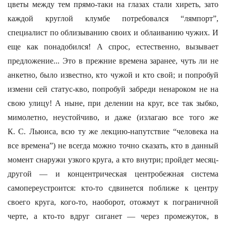
цветы между тем прямо-таки на глазах стали хиреть, зато
каждой круглой клумбе потребовался “лямпорт”,
специалист по облизыванию своих и облаиванию чужих. И
еще как понадобился! А спрос, естественно, вызывает
предложение... Это в прежние времена заранее, чуть ли не
анкетно, было известно, кто чужой и кто свой; и попробуй
измени сей статус-кво, попробуй забреди ненароком не на
свою улицу! А ныне, при делении на круг, все так зыбко,
мимолетно, неустойчиво, и даже (излагаю все того же
К. С. Льюиса, всю ту же лекцию-напутствие “человека на
все времена”) не всегда можно точно сказать, кто в данный
момент снаружи узкого круга, а кто внутри; пройдет месяц-
другой — и концентрическая центробежная система
самопереустроится: кто-то сдвинется поближе к центру
своего круга, кого-то, наоборот, отожмут к пограничной
черте, а кто-то вдруг сиганет — через промежуток, в