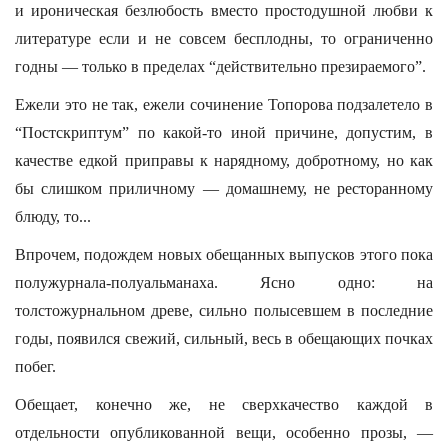
и ироническая безлюбость вместо простодушной любви к
литературе если и не совсем бесплодны, то ограниченно
годны — только в пределах “действительно презираемого”.
Ежели это не так, ежели сочинение Топорова подзалетело в
“Постскриптум” по какой-то иной причине, допустим, в
качестве едкой приправы к нарядному, добротному, но как
бы слишком приличному — домашнему, не ресторанному
блюду, то...
Впрочем, подождем новых обещанных выпусков этого пока
полужурнала-полуальманаха. Ясно одно: на
толстожурнальном древе, сильно полысевшем в последние
годы, появился свежий, сильный, весь в обещающих почках
побег.
Обещает, конечно же, не сверхкачество каждой в
отдельности опубликованной вещи, особенно прозы, —