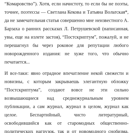
“Комаровство”). Хотя, если начистоту, то если бы не поэты,
точнее, поэтессы — Светлана Кекова и Татьяна Вольтская*,
да не замечательная статья совершенно мне неизвестного А.
Барзаха о ранних рассказах Л. Петрушевской (написанная,
увы, еще на излете застоя), “Постскриптум”, пожалуй, и не
перешагнул бы через роковое для репутации любого
новорожденного издания: не хуже того, что обычно
печатается...
И все-таки: явно отрадное впечатление некой свежести и
новизны, с которым закрываешь элегантную обложку
“Постскриптума”, создают вовсе не эти сильно
возвышающиеся над среднежурнальным уровнем
публикации, а сам журнал, журнал в целом, журнал как
целое. Беспартийный, чисто литературный,
освободившийся как от старомодных общественно-
политических нагрузок, так и от новомодного снобизма,