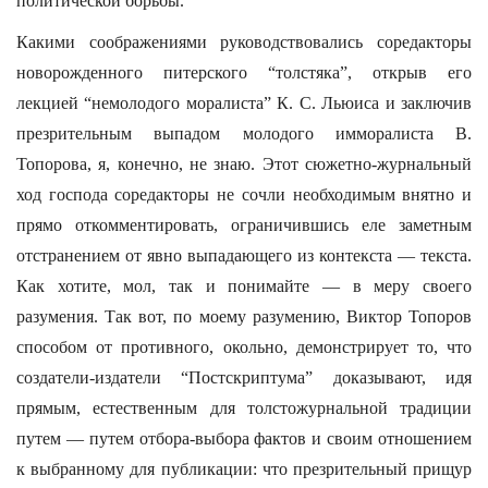
политической борьбы.
Какими соображениями руководствовались соредакторы
новорожденного питерского “толстяка”, открыв его
лекцией “немолодого моралиста” К. С. Льюиса и заключив
презрительным выпадом молодого имморалиста В.
Топорова, я, конечно, не знаю. Этот сюжетно-журнальный
ход господа соредакторы не сочли необходимым внятно и
прямо откомментировать, ограничившись еле заметным
отстранением от явно выпадающего из контекста — текста.
Как хотите, мол, так и понимайте — в меру своего
разумения. Так вот, по моему разумению, Виктор Топоров
способом от противного, окольно, демонстрирует то, что
создатели-издатели “Постскриптума” доказывают, идя
прямым, естественным для толстожурнальной традиции
путем — путем отбора-выбора фактов и своим отношением
к выбранному для публикации: что презрительный прищур