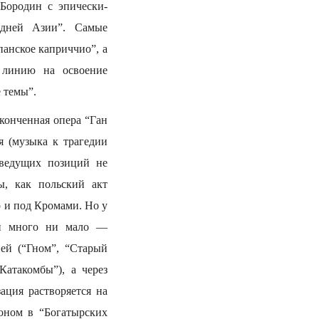
Бородин с эпически-
едней Азии”. Самые
анское каприччио”, а
 линию на освоение
 темы”.
аконченная опера “Ган
я (музыка к трагедии
 ведущих позиций не
ы, как польский акт
о и под Кромами. Но у
ни много ни мало —
ией (“Гном”, “Старый
Катакомбы”), а через
ация растворяется на
воном в “Богатырских