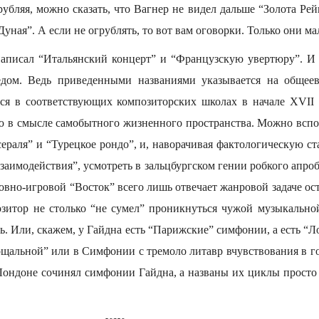
убляя, можно сказать, что Вагнер не видел дальше “Золота Рей
уная”. А если не огрублять, то вот вам оговорки. Только они ма
написал “Итальянский концерт” и “Французскую увертюру”. И 
дом. Ведь приведенными названиями указывается на общее
ся в соответствующих композиторских школах в начале XVII 
в смысле самобытного жизненного пространства. Можно вспо
ераля” и “Турецкое рондо”, и, наворачивая фактологическую с
заимодействия”, усмотреть в зальцбургском гении робкого апро
овно-игровой “Восток” всего лишь отвечает жанровой задаче ос
озитор не столько “не сумел” проникнуться чужой музыкальной
ть. Или, скажем, у Гайдна есть “Парижские” симфонии, а есть “Л
ощальной” или в Симфонии с тремоло литавр вчувствования в го
 Лондоне сочинял симфонии Гайдна, а названы их циклы просто 