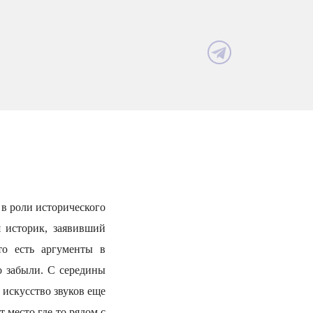
в роли исторического
я историк, заявивший
то есть аргументы в
о забыли. С середины
 искусство звуков еще
 место где-то рядом с