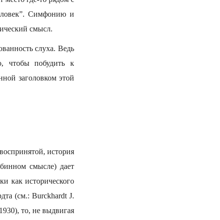
еловек”. Симфонию и
рический смысл.
ванность слуха. Ведь
о, чтобы побудить к
нной заголовком этой
и воспринятой, история
убинном смысле) дает
ки как исторического
та (см.: Burckhardt J.
, 1930), то, не выдвигая