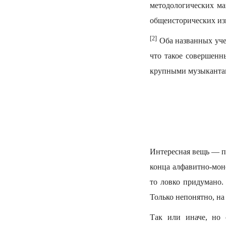
методологических ма
общеисторических из
[2]
Оба названных учен
что такое совершенн
крупными музыканта
Интересная вещь — пе
конца алфавитно-моно
то ловко придумано.
Только непонятно, на
Так или иначе, но 