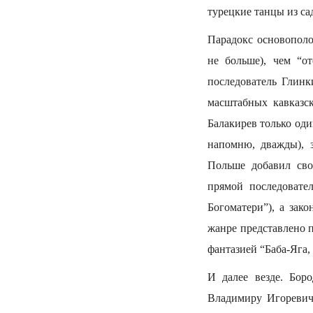
турецкие танцы из са
Парадокс основопол
не больше), чем “о
последователь Глинк
масштабных кавказск
Балакирев только оди
напомню, дважды), з
Польше добавил сво
прямой последовате
Богоматери”), а зак
жанре представлено п
фантазией “Баба-Яга,
И далее везде. Бор
Владимиру Игоревичу