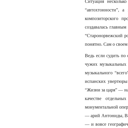
Ситуация несколько
“автохтонности”, а
композиторского пр
создавалась главным
“Старонорвежский р
понятно. Сам о своем 
Ведь если судить по
чужих музыкальных 
музыкального “всег
испанских увертюры
“Жизни за царя” — на
качестве отдельны
монументальной опер
— арий Антониды, Ван
— и вовсе географич