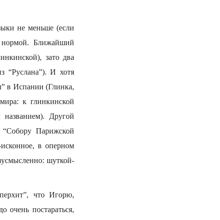
ыки не меньше (если
л нормой. Ближайший
инкинской), зато два
з “Руслана”). И хотя
л” в Испании (Глинка,
умира: к глинкинской
 названием). Другой
о “Собору Парижской
-исконное, в оперном
двусмысленно: шуткой-
перхит”, что Игорю,
о очень постараться,