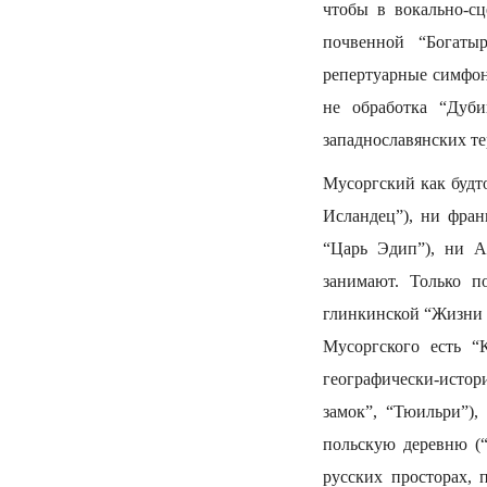
чтобы в вокально-с
почвенной “Богаты
репертуарные симфон
не обработка “Дуб
западнославянских т
Мусоргский как будто
Исландец”), ни фран
“Царь Эдип”), ни А
занимают. Только п
глинкинской “Жизни з
Мусоргского есть 
географически-истор
замок”, “Тюильри”),
польскую деревню (“
русских просторах, 