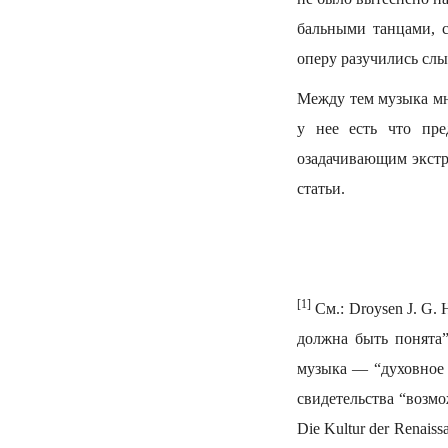
бальными танцами, 
оперу разучились слы
Между тем музыка мн
у нее есть что пре
озадачивающим экстр
статьи.
[1]
См.: Droysen J. G. 
должна быть понята”
музыка — “духовное 
свидетельства “возмож
Die Kultur der Renaissa