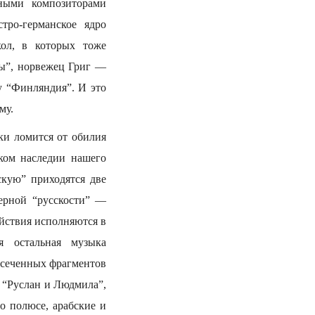
дными композиторами
тро-германское ядро
кол, в которых тоже
цы”, норвежец Григ —
 “Финляндия”. И это
му.
ки ломится от обилия
ком наследии нашего
кую” приходятся две
ерной “русскости” —
ействия исполняются в
я остальная музыка
усеченных фрагментов
, “Руслан и Людмила”,
о полюсе, арабские и