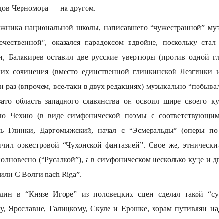
дов Черномора — на другом.
ожника национальной школы, написавшего “чужестранной” муз
течественной”, оказался парадоксом вдвойне, поскольку ста
и, Балакирев оставил две русские увертюры (против одной гл
их сочинения (вместо единственной глинкинской Лезгинки и
н раз (впрочем, все-таки в двух редакциях) музыкально “побыва
ато область западного славянства он освоил шире своего к
ю Чехию (в виде симфонической поэмы с соответствующим
ль Глинки, Даргомыжский, начал с “Эсмеральды” (оперы п
ончил оркестровой “Чухонской фантазией”. Свое же, этнически
олновесно (“Русалкой”), а в симфоническом несколько куце и 
 или С Волги nach Riga”.
один в “Князе Игоре” из половецких сцен сделал такой “су
, Ярославне, Галицкому, Скуле и Ерошке, хорам путивлян над