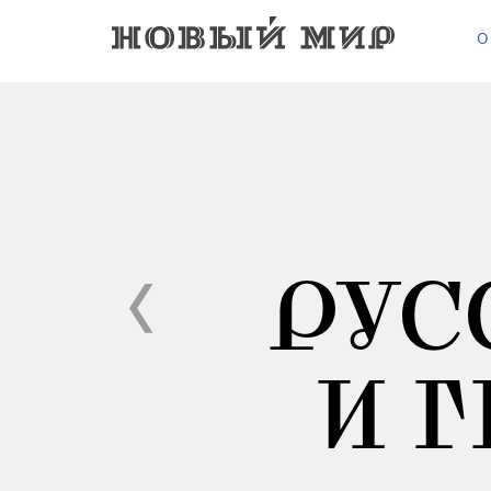
О
РУС
И 