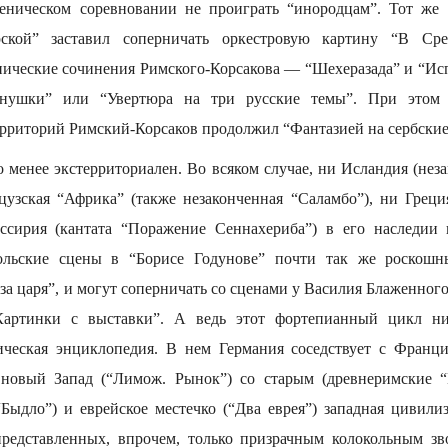
ценическом соревновании не проиграть “инородцам”. Тот же 
рской” заставил соперничать оркестровую картину “В Ср
ические сочинения Римского-Корсакова — “Шехеразада” и “Исп
инушки” или “Увертюра на три русские темы”. При этом
ерриторий Римский-Корсаков продолжил “Фантазией на сербские
 менее экстерриториален. Во всяком случае, ни Исландия (нез
цузская “Африка” (также незаконченная “Саламбо”), ни Греци
ссирия (кантата “Поражение Сеннахериба”) в его наследии
ольские сцены в “Борисе Годунове” почти так же роскошн
а царя”, и могут соперничать со сценами у Василия Блаженног
“Картинки с выставки”. А ведь этот фортепианный цикл 
ическая энциклопедия. В нем Германия соседствует с Франц
 новый Запад (“Лимож. Рынок”) со старым (древнеримские “
Быдло”) и еврейское местечко (“Два еврея”) западная цивилиз
представленных, впрочем, только призрачным колокольным з