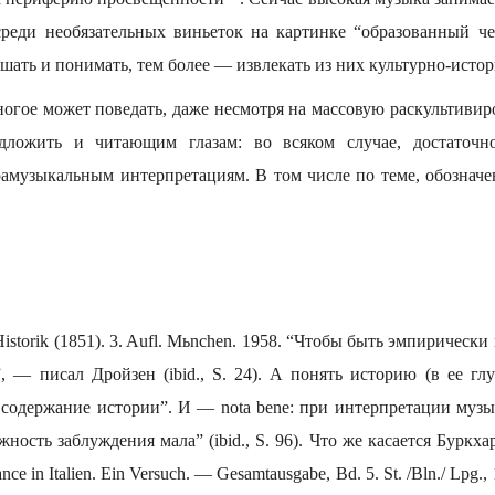
среди необязательных виньеток на картинке “образованный ч
шать и понимать, тем более — извлекать из них культурно-исто
огое может поведать, даже несмотря на массовую раскультивиро
дложить и читающим глазам: во всяком случае, достаточн
амузыкальным интерпретациям. В том числе по теме, обозначе
Historik (1851). 3. Aufl. Mьnchen. 1958. “Чтобы быть эмпирическ
, — писал Дройзен (ibid., S. 24). А понять историю (в ее гл
содержание истории”. И — nota bene: при интерпретации музы
ность заблуждения мала” (ibid., S. 96). Что же касается Буркхард
nce in Italien. Ein Versuch. — Gesamtausgabe, Bd. 5. St. /Bln./ Lpg.