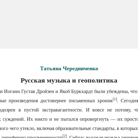
Татьяна Чередниченко
Русская музыка и геополитика
 Иоганн Густав Дройзен и Якоб Буркхардт были убеждены, что 
[1]
ные произведения достовернее письменных хроник
. Сегодн
подозрен в пустой экстравагантности. И вовсе не потому, ч
 суждений. Их никто и не пытался опровергнуть — их прост
ого чего утекло, включая образовательные стандарты, в которых
[2]
а периферию просвещенности
. Сейчас высокая музыка занимает