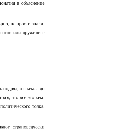
понятия в объяснение
но, не просто знали,
агогов или дружили с
 подряд, от начала до
ься, что все это кем-
политического толка.
жают страноведчески