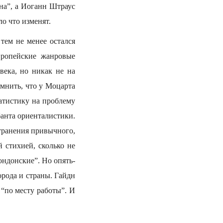
на”, а Иоганн Штраус
ло что изменят.
тем не менее остался
вропейские жанровые
века, но никак не на
мнить, что у Моцарта
татистику на проблему
банта ориенталистики.
транения привычного,
 стихией, сколько не
ондонские”. Но опять-
рода и страны. Гайдн
“по месту работы”. И