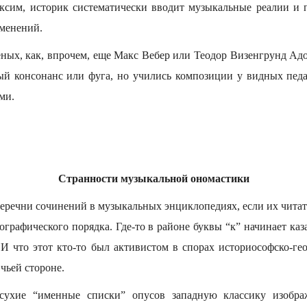
ксим, историк систематически вводит музыкальные реалии и 
менений.
ых, как, впрочем, еще Макс Вебер или Теодор Визенгрунд Адор
ый консонанс или фуга, но учились композиции у видных пед
ми.
Странности музыкальной ономастики
речни сочинений в музыкальных энциклопедиях, если их читать
графического порядка. Где-то в районе буквы “к” начинает казат
 И что этот кто-то был активистом в спорах историософско-гео
 чьей стороне.
сухие “именные списки” опусов западную классику изобра