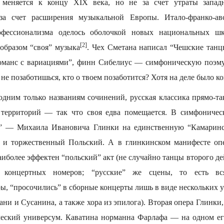
 меняется к концу XIX века, но не за счет утраты запа
 за счет расширения музыкальной Европы. Итало-франко-авс
офессионализма оделось оболочкой новых национальных ш
[2]
 образом “своя” музыка
. Чех Сметана написал “Чешские тан
оманс с вариациями”, финн Сибелиус — симфоническую поэму
не позаботишься, кто о твоем позаботится? Хотя на деле было ко
 одним только названиям сочинений, русская классика прямо-та
территорий — так что своя едва помещается. В симфоничес
о” — Михаила Ивановича Глинки на единственную “Камаринс
 и торжественный Польский. А в глинкинском манифесте оп
иболее эффектен “польский” акт (не случайно танцы второго д
х концертных номеров; “русские” же сцены, то есть вс
ы, “просочились” в сборные концерты лишь в виде нескольких 
и и Сусанина, а также хора из эпилога). Вторая опера Глинки
еский универсум. Каватина норманна Фарлафа — на одном ег