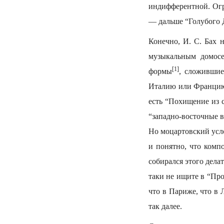
индифферентной. Огр
— дальше “Голубого Д
Конечно, И. С. Бах 
музыкальным домосе
[1]
формы
, сложившие
Италию или Францию 
есть “Похищение из c
“западно-восточные в
Но моцартовский усл
и понятно, что комп
собирался этого дела
таки не ищите в “Пр
что в Париже, что в
так далее.