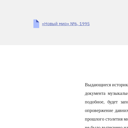
«Новый мир» №6, 1995
Выдающиеся историки
документа музыкаль
подобное, будет за
опровержение давних
прошлого столетия мн
не было вытеснено н