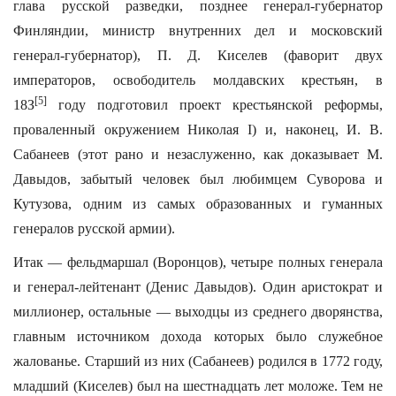
глава русской разведки, позднее генерал-губернатор
Финляндии, министр внутренних дел и московский
генерал-губернатор), П. Д. Киселев (фаворит двух
императоров, освободитель молдавских крестьян, в
[5]
18З
году подготовил проект крестьянской реформы,
проваленный окружением Николая I) и, наконец, И. В.
Сабанеев (этот рано и незаслуженно, как доказывает М.
Давыдов, забытый человек был любимцем Суворова и
Кутузова, одним из самых образованных и гуманных
генералов русской армии).
Итак — фельдмаршал (Воронцов), четыре полных генерала
и генерал-лейтенант (Денис Давыдов). Один аристократ и
миллионер, остальные — выходцы из среднего дворянства,
главным источником дохода которых было служебное
жалованье. Старший из них (Сабанеев) родился в 1772 году,
младший (Киселев) был на шестнадцать лет моложе. Тем не