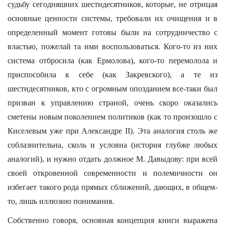
судьбу сегодняшних шестидесятников, которые, не отрицая
основные ценности системы, требовали их очищения и в
определенный момент готовы были на сотрудничество с
властью, пожелай та ими воспользоваться. Кого-то из них
система отбросила (как Ермолова), кого-то перемолола и
приспособила к себе (как Закревского), а те из
шестидесятников, кто с огромным опозданием все-таки был
призван к управлению страной, очень скоро оказались
сметены новым поколением политиков (как то произошло с
Киселевым уже при Александре II). Эта аналогия столь же
соблазнительна, сколь и условна (история глубже любых
аналогий), и нужно отдать должное М. Давыдову: при всей
своей откровенной современности и полемичности он
избегает такого рода прямых сближений, дающих, в общем-
то, лишь иллюзию понимания.
Собственно говоря, основная концепция книги выражена