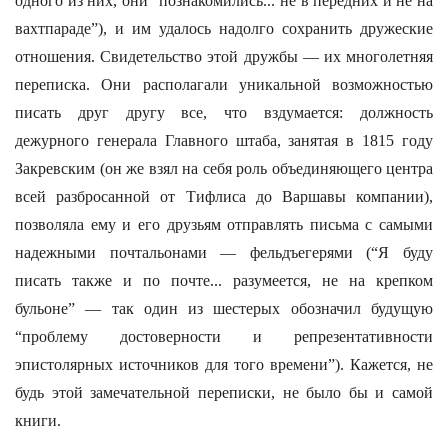
одного из них, они “познакомились... не в передних и не на
вахтпараде”), и им удалось надолго сохранить дружеские
отношения. Свидетельство этой дружбы — их многолетняя
переписка. Они располагали уникальной возможностью
писать друг другу все, что вздумается: должность
дежурного генерала Главного штаба, занятая в 1815 году
Закревским (он же взял на себя роль объединяющего центра
всей разбросанной от Тифлиса до Варшавы компании),
позволяла ему и его друзьям отправлять письма с самыми
надежными почтальонами — фельдъегерями (“Я буду
писать также и по почте... разумеется, не на крепком
бульоне” — так один из шестерых обозначил будущую
“проблему достоверности и репрезентативности
эпистолярных источников для того времени”). Кажется, не
будь этой замечательной переписки, не было бы и самой
книги.