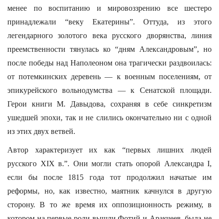
менее по воспитанию и мировоззрению все шестеро
принадлежали “веку Екатерины”. Оттуда, из этого
легендарного золотого века русского дворянства, линия
преемственности тянулась ко “дням Александровым”, но
после победы над Наполеоном она трагически раздвоилась:
от потемкинских деревень — к военным поселениям, от
эпикурейского вольнодумства — к Сенатской площади.
Герои книги М. Давыдова, сохраняя в себе синкретизм
ушедшей эпохи, так и не слились окончательно ни с одной
из этих двух ветвей.
Автор характеризует их как “первых лишних людей
русского XIX в.”. Они могли стать опорой Александра I,
если бы после 1815 года тот продолжил начатые им
реформы, но, как известно, маятник качнулся в другую
сторону. В то же время их оппозиционность режиму, в
котором на первые роли вышли Фотий и Аракчеев, была не