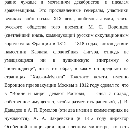
равно чуждые и мечтаниям декабристов, и идеалам
аракчеевщины. Это прославленные генералы, участники
великих войн начала XIX века, любимцы армии, элита
русского общества того времени: М. С. Воронцов
(светлейший князь, командующий русским оккупационным
корпусом во Франции в 1815 — 1818 годах, впоследствии
наместник Кавказа, сложнейшая фигура, отнюдь не
умещающаяся ни в пушкинскую эпиграмму о
“полуподлеце”, ни в тот образ, в каком он предстает на
страницах “Хаджи-Мурата” Толстого; кстати, именно
Воронцов при эвакуации Москвы в 1812 году сделал то, что
в “Войне и мире” делают Ростовы, — снял с подвод
собственное имущество, чтобы разместить раненых), Д. В.
Давыдов и А. П. Ермолов (эти два имени в комментариях не
нуждаются), А. А. Закревский (в 1812 году директор
Особенной канцелярии при военном министре, то есть