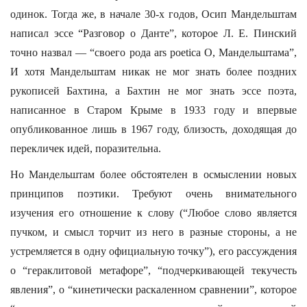
одинок. Тогда же, в начале 30-х годов, Осип Мандельштам
написал эссе “Разговор о Данте”, которое Л. Е. Пинский
точно назвал — “своего рода ars poetica О, Мандельштама”,
И хотя Мандельштам никак не мог знать более поздних
рукописей Бахтина, а Бахтин не мог знать эссе поэта,
написанное в Старом Крыме в 1933 году и впервые
опубликованное лишь в 1967 году, близость, доходящая до
перекличек идей, поразительна.
Но Мандельштам более обстоятелен в осмыслении новых
принципов поэтики. Требуют очень внимательного
изучения его отношение к слову (“Любое слово является
пучком, и смысл торчит из него в разные стороны, а не
устремляется в одну официальную точку”), его рассуждения
о “гераклитовой метафоре”, “подчеркивающей текучесть
явления”, о “кинетически раскаленном сравнении”, которое