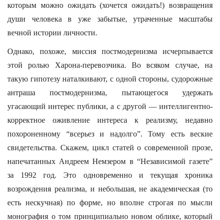
которым можно ожидать (хочется ожидать!) возвращения
души человека в уже забытые, утраченные масштабы
вечной истории личности.
Однако, похоже, миссия постмодернизма исчерпывается
этой ролью Харона-перевозчика. Во всяком случае, на
такую гипотезу наталкивают, с одной стороны, судорожные
антраша постмодернизма, пытающегося удержать
угасающий интерес публики, а с другой — интеллигентно-
корректное оживление интереса к реализму, недавно
похороненному “всерьез и надолго”. Тому есть веские
свидетельства. Скажем, цикл статей о современной прозе,
напечатанных Андреем Немзером в “Независимой газете”
за 1992 год. Это одновременно и текущая хроника
возрождения реализма, и небольшая, не академическая (то
есть нескучная) по форме, но вполне строгая по мысли
монография о том принципиально новом облике, который