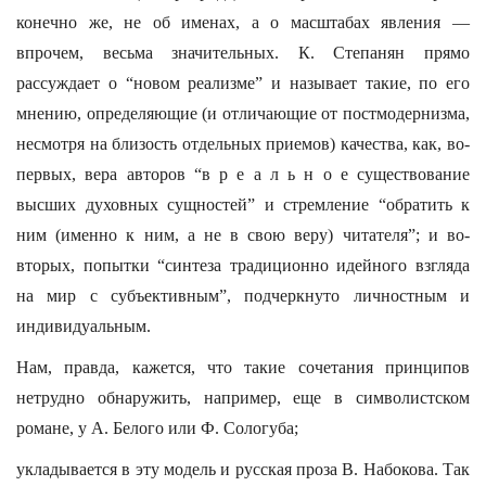
конечно же, не об именах, а о масштабах явления —
впрочем, весьма значительных. К. Степанян прямо
рассуждает о “новом реализме” и называет такие, по его
мнению, определяющие (и отличающие от постмодернизма,
несмотря на близость отдельных приемов) качества, как, во-
первых, вера авторов “в р е а л ь н о е существование
высших духовных сущностей” и стремление “обратить к
ним (именно к ним, а не в свою веру) читателя”; и во-
вторых, попытки “синтеза традиционно идейного взгляда
на мир с субъективным”, подчеркнуто личностным и
индивидуальным.
Нам, правда, кажется, что такие сочетания принципов
нетрудно обнаружить, например, еще в символистском
романе, у А. Белого или Ф. Сологуба;
укладывается в эту модель и русская проза В. Набокова. Так