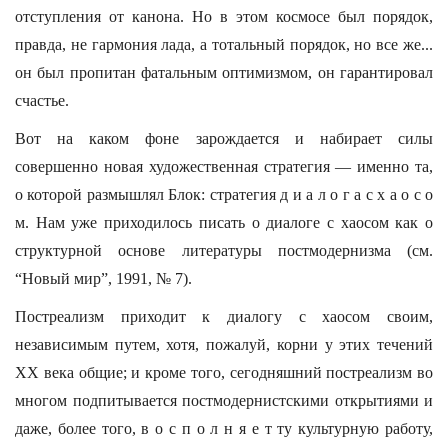
отступления от канона. Но в этом космосе был порядок,
правда, не гармония лада, а тотальный порядок, но все же...
он был пропитан фатальным оптимизмом, он гарантировал
счастье.
Вот на каком фоне зарождается и набирает силы
совершенно новая художественная стратегия — именно та,
о которой размышлял Блок: стратегия д и а л о г а с х а о с о
м. Нам уже приходилось писать о диалоге с хаосом как о
структурной основе литературы постмодернизма (см.
“Новый мир”, 1991, № 7).
Постреализм приходит к диалогу с хаосом своим,
независимым путем, хотя, пожалуй, корни у этих течений
XX века общие; и кроме того, сегодняшний постреализм во
многом подпитывается постмодернистскими открытиями и
даже, более того, в о с п о л н я е т ту культурную работу,