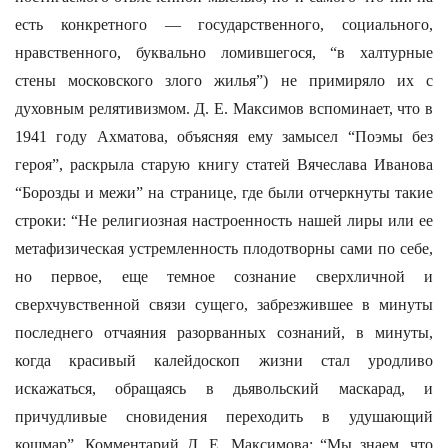
есть конкретного — государственного, социального,
нравственного, буквально ломившегося, “в халтурные
стены московского злого жилья”) не примиряло их с
духовным релятивизмом. Д. Е. Максимов вспоминает, что в
1941 году Ахматова, объясняя ему замысел “Поэмы без
героя”, раскрыла старую книгу статей Вячеслава Иванова
“Борозды и межи” на странице, где были отчеркнуты такие
строки: “Не религиозная настроенность нашей лиры или ее
метафизическая устремленность плодотворны сами по себе,
но первое, еще темное сознание сверхличной и
сверхчувственной связи сущего, забрезжившее в минуты
последнего отчаяния разорванных сознаний, в минуты,
когда красивый калейдоскоп жизни стал уродливо
искажаться, обращаясь в дьявольский маскарад, и
причудливые сновидения переходить в удушающий
кошмар”. Комментарий Д. Е, Максимова: “Мы знаем, что