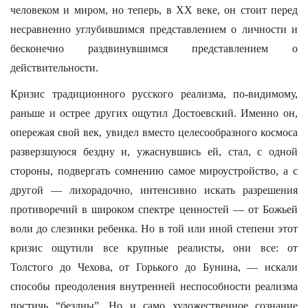
человеком и миром, но теперь, в XX веке, он стоит перед
несравненно углубившимся представлением о личности и
бесконечно раздвинувшимся представлением о
действительности.
Кризис традиционного русского реализма, по-видимому,
раньше и острее других ощутил Достоевский. Именно он,
опережая свой век, увидел вместо целесообразного космоса
разверзшуюся бездну и, ужаснувшись ей, стал, с одной
стороны, подвергать сомнению самое мироустройство, а с
другой — лихорадочно, интенсивно искать разрешения
противоречий в широком спектре ценностей — от Божьей
воли до слезинки ребенка. Но в той или иной степени этот
кризис ощутили все крупные реалисты, они все: от
Толстого до Чехова, от Горького до Бунина, — искали
способы преодоления внутренней неспособности реализма
постичь “бездны”. Но и само художественное сознание