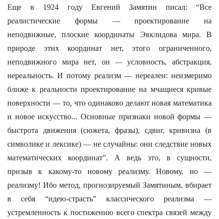
Еще в 1924 году Евгений Замятин писал: “Все
реалистические формы — проектирование на
неподвижные, плоские координаты Эвклидова мира. В
природе этих координат нет, этого ограниченного,
неподвижного мира нет, он
—
условность, абстракция,
нереальность. И потому реализм — нереален: неизмеримо
ближе к реальности проектирование на мчащиеся кривые
поверхности — то, что одинаково делают новая математика
и новое искусство... Основные признаки новой формы —
быстрота движения (сюжета, фразы), сдвиг, кривизна (в
символике и лексике) — не случайны: они следствие новых
математических координат”. А ведь это, в сущности,
призыв к какому-то новому реализму. Новому, но —
реализму! Ибо метод, прогнозируемый Замятиным, вбирает
в себя “идею-страсть” классического реализма —
устремленность к постижению всего спектра связей между