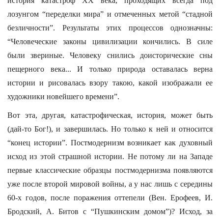
история катастроф XX века, проходящих всегда под
лозунгом “переделки мира” и отмеченных метой “стадной
безличности”. Результаты этих процессов однозначны:
“Человеческие законы цивилизации кончились. В силе
были звериные. Человеку снились доисторические сны
пещерного века... И только природа оставалась верна
истории и рисовалась взору такою, какой изображали ее
художники новейшего времени”.
Вот эта, другая, катастрофическая, история, может быть
(дай-то Бог!), и завершилась. Но только к ней и относится
“конец истории”. Постмодернизм возникает как духовный
исход из этой страшной истории. Не потому ли на Западе
первые классические образцы постмодернизма появляются
уже после второй мировой войны, а у нас лишь с середины
60-х годов, после поражения оттепели (Вен. Ерофеев, И.
Бродский, А. Битов с “Пушкинским домом”)? Исход, за