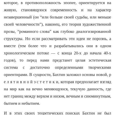
которое, в противоположность эпопее, ориентируется на
живую, становящуюся современность и на характер
незавершенный (он “или больше своей судьбы, или меньше
своей человечности”), наконец, его теория художественной
прозы, “романного слова” как глубоко диалогизированной
структуры. Но если рассматривать эти идеи не порознь, а
вместе (тем более что и разрабатывались они в одном
хронологическом потоке — с конца 20-х до начала 40-х
годов), то перед нами предстанет целая эстетическая
система с достаточно определенными творческими
ориентирами. В сущности, Бахтин заложил основы новой, р
е л я т и в н о й э с т е т и к и, которая предполагает взгляд
на мир как на вечно меняющуюся, текучую данность, где
нет границ между верхом и низом, вечным и сиюминутным,
бытием и небытием.
И в этих своих теоретических поисках Бахтин не был