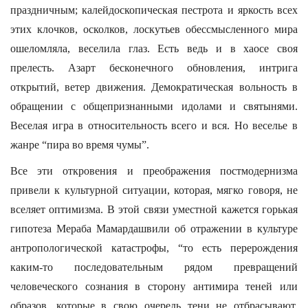
праздничным; калейдоскопическая пестрота и яркость всех
этих клочков, осколков, лоскутьев обессмысленного мира
ошеломляла, веселила глаз. Есть ведь и в хаосе своя
прелесть. Азарт бесконечного обновления, интрига
открытий, ветер движения. Демократическая вольность в
обращении с общепризнанными идолами и святынями.
Веселая игра в относительность всего и вся. Но веселье в
жанре “пира во время чумы”.
Все эти откровения и преображения постмодернизма
привели к культурной ситуации, которая, мягко говоря, не
вселяет оптимизма. В этой связи уместной кажется горькая
гипотеза Мераба Мамардашвили об отражении в культуре
антропологической катастрофы, “то есть перерождения
каким-то последовательным рядом превращений
человеческого сознания в сторону антимира теней или
образов, которые в свою очередь тени не отбрасывают,