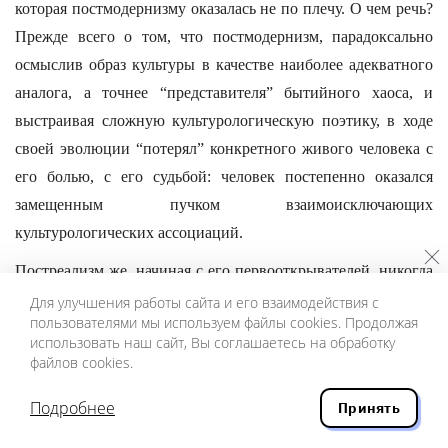
которая постмодернизму оказалась не по плечу. О чем речь?
Прежде всего о том, что постмодернизм, парадоксально
осмыслив образ культуры в качестве наиболее адекватного
аналога, а точнее “представителя” бытийного хаоса, и
выстраивая сложную культурологическую поэтику, в ходе
своей эволюции “потерял” конкретного живого человека с
его болью, с его судьбой: человек постепенно оказался
замещенным пучком взаимоисключающих
культурологических ассоциаций.
Постреализм же, начиная с его первооткрывателей, никогда
не порывает с конкретным измерением человеческой
Для улучшения работы сайта и его взаимодействия с
пользователями мы используем файлы cookies. Продолжая
личности. Именно ч е р е з человека и р а д и человека он
использовать наш сайт, Вы соглашаетесь на обработку
пытается постигнуть хаос; бесстрашно бросается в его
файлов cookies.
пучину, чтобы понять алогичные законы хаоса и найти в
Подробнее
Принять
них телеологическую связанность — то, что могло, бы стать
целью и оправданием единственной человеческой жизни, со