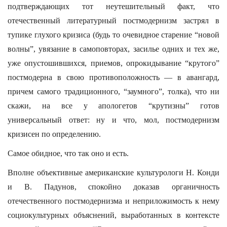
подтверждающих тот неутешительный факт, что
отечественный литературный постмодернизм застрял в
тупике глухого кризиса (будь то очевидное старение “новой
волны”, увязание в самоповторах, засилье одних и тех же,
уже опустошившихся, приемов, опрокидывание “крутого”
постмодерна в свою противоположность — в авангард,
причем самого традиционного, “заумного”, толка), что ни
скажи, на все у апологетов “крутизны” готов
универсальный ответ: ну и что, мол, постмодернизм
кризисен по определению.
Самое обидное, что так оно и есть.
Вполне объективные американские культурологи Н. Конди
и В. Падунов, спокойно доказав органичность
отечественного постмодернизма и неприложимость к нему
социокультурных объяснений, выработанных в контексте