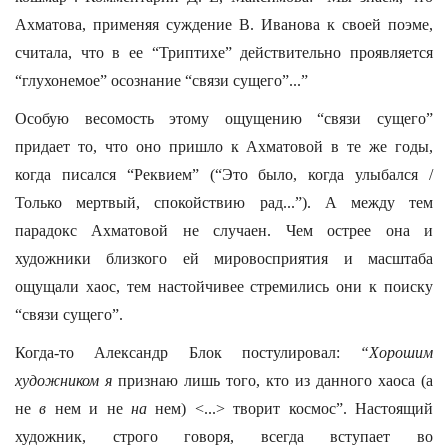
Ахматова, применяя суждение В. Иванова к своей поэме,
считала, что в ее “Триптихе” действительно проявляется
“глухонемое” осознание “связи сущего”...”
Особую весомость этому ощущению “связи сущего”
придает то, что оно пришло к Ахматовой в те же годы,
когда писался “Реквием” (“Это было, когда улыбался /
Только мертвый, спокойствию рад...”). А между тем
парадокс Ахматовой не случаен. Чем острее она и
художники близкого ей мировосприятия и масштаба
ощущали хаос, тем настойчивее стремились они к поиску
“связи сущего”.
Когда-то Александр Блок постулировал:
“Хорошим
художником я
признаю лишь того, кто из данного хаоса (а
не
в
нем и не
на
нем) <...> творит космос”. Настоящий
художник, строго говоря, всегда вступает во