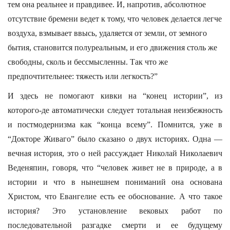
тем она реальнее и правдивее. И, напротив, абсолютное
отсутствие бремени ведет к тому, что человек делается легче
воздуха, взмывает ввысь, удаляется от земли, от земного
бытия, становится полуреальным, и его движения столь же
свободны, сколь и бессмысленны. Так что же
предпочтительнее: тяжесть или легкость?”
И здесь не помогают кивки на “конец истории”, из
которого-де автоматически следует тотальная неизбежность
и постмодернизма как “конца всему”. Помнится, уже в
“Докторе Живаго” было сказано о двух историях. Одна —
вечная история, это о ней рассуждает Николай Николаевич
Веденяпин, говоря, что “человек живет не в природе, а в
истории и что в нынешнем пониманий она основана
Христом, что Евангелие есть ее обоснование. А что такое
история? Это установление вековых работ по
последовательной разгадке смерти и ее будущему