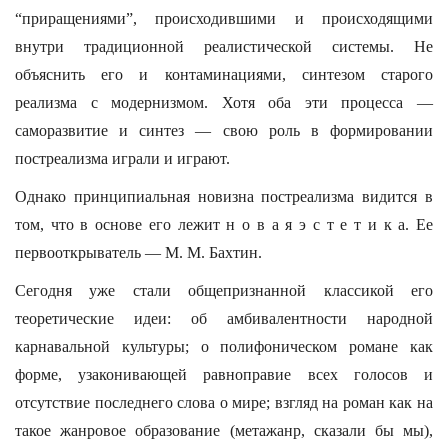
“приращениями”, происходившими и происходящими
внутри традиционной реалистической системы. Не
объяснить его и контаминациями, синтезом старого
реализма с модернизмом. Хотя оба эти процесса —
саморазвитие и синтез — свою роль в формировании
постреализма играли и играют.
Однако принципиальная новизна постреализма видится в
том, что в основе его лежит н о в а я э с т е т и к а. Ее
первооткрыватель — М. М. Бахтин.
Сегодня уже стали общепризнанной классикой его
теоретические идеи: об амбивалентности народной
карнавальной культуры; о полифоническом романе как
форме, узаконивающей равноправие всех голосов и
отсутствие последнего слова о мире; взгляд на роман как на
такое жанровое образование (метажанр, сказали бы мы),