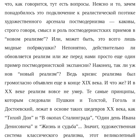
что, как говорится, тут есть вопросы. Неясно и то, зачем
понадобилось это подключение к реалистической поэтике
художественного арсенала постмодернизма — каковы,
строго говоря, смысл и роль постмодернистских приемов в
“новом реализме”? Или, может быть, это всего лишь
модные побрякушки? Непонятно, действительно ли
обновляется реализм или же перед нами просто еще один
пример постмодернистской экспансии? Наконец, так ли уж
нов “новый реализм”? Ведь кризис реализма был
громогласно объявлен еще в конце XIX века. И что же? И в
XX веке реализм вовсе не умер. Те самые принципы,
которым следовали Пушкин и Толстой, Гоголь и
Достоевский, лежат в основе таких шедевров XX века, как
“Тихий Дон” и “В окопах Сталинграда”, “Один день Ивана
Денисовича” и “Жизнь и судьба”... Значит, художественная
система классического реализма, этот великолепный