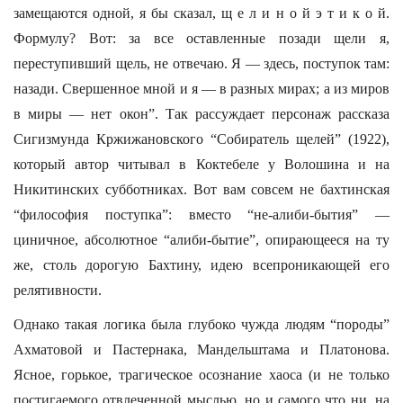
замещаются одной, я бы сказал, щ е л и н о й э т и к о й.
Формулу? Вот: за все оставленные позади щели я,
переступивший щель, не отвечаю. Я — здесь, поступок там:
назади. Свершенное мной и я — в разных мирах; а из миров
в миры — нет окон”. Так рассуждает персонаж рассказа
Сигизмунда Кржижановского “Собиратель щелей” (1922),
который автор читывал в Коктебеле у Волошина и на
Никитинских субботниках. Вот вам совсем не бахтинская
“философия поступка”: вместо “не-алиби-бытия” —
циничное, абсолютное “алиби-бытие”, опирающееся на ту
же, столь дорогую Бахтину, идею всепроникающей его
релятивности.
Однако такая логика была глубоко чужда людям “породы”
Ахматовой и Пастернака, Мандельштама и Платонова.
Ясное, горькое, трагическое осознание хаоса (и не только
постигаемого отвлеченной мыслью, но и самого что ни. на