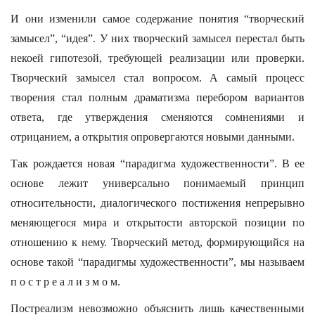
И они изменили самое содержание понятия “творческий
замысел”, “идея”. У них творческий замысел перестал быть
некоей гипотезой, требующей реализации или проверки.
Творческий замысел стал вопросом. А самый процесс
творения стал полным драматизма перебором вариантов
ответа, где утверждения сменяются сомнениями и
отрицанием, а открытия опровергаются новыми данными.
Так рождается новая “парадигма художественности”. В ее
основе лежит универсально понимаемый принцип
относительности, диалогического постижения непрерывно
меняющегося мира и открытости авторской позиции по
отношению к нему. Творческий метод, формирующийся на
основе такой “парадигмы художественности”, мы называем
п о с т р е а л и з м о м.
Постреализм невозможно объяснить лишь качественными