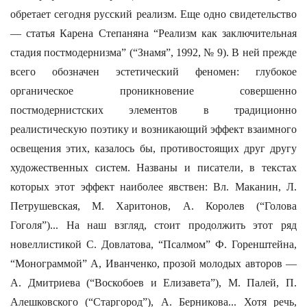
обретает сегодня русский реализм. Еще одно свидетельство
— статья Карена Степаняна “Реализм как заключительная
стадия постмодернизма” (“Знамя”, 1992, № 9). В ней прежде
всего обозначен эстетический феномен: глубокое
органическое проникновение совершенно
постмодернистских элементов в традиционно
реалистическую поэтику и возникающий эффект взаимного
освещения этих, казалось бы, противостоящих друг другу
художественных систем. Названы и писатели, в текстах
которых этот эффект наиболее явствен: Вл. Маканин, Л.
Петрушевская, М. Харитонов, А. Королев (“Голова
Гоголя”)... На наш взгляд, стоит продолжить этот ряд
новеллистикой С. Довлатова, “Псалмом” Ф. Горенштейна,
“Монограммой” А, Иванченко, прозой молодых авторов —
А. Дмитриева (“Воскобоев и Елизавета”), М. Палей, П.
Алешковского (“Старгород”), А. Берникова... Хотя речь,