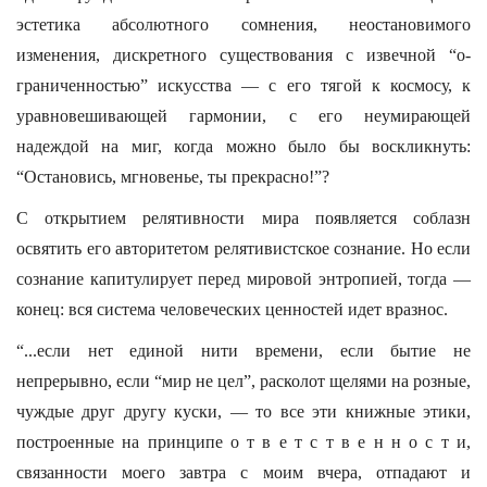
эстетика абсолютного сомнения, неостановимого
изменения, дискретного существования с извечной “о-
граниченностью” искусства — с его тягой к космосу, к
уравновешивающей гармонии, с его неумирающей
надеждой на миг, когда можно было бы воскликнуть:
“Остановись, мгновенье, ты прекрасно!”?
С открытием релятивности мира появляется соблазн
освятить его авторитетом релятивистское сознание. Но если
сознание капитулирует перед мировой энтропией, тогда —
конец: вся система человеческих ценностей идет вразнос.
“...если нет единой нити времени, если бытие не
непрерывно, если “мир не цел”, расколот щелями на розные,
чуждые друг другу куски, — то все эти книжные этики,
построенные на принципе о т в е т с т в е н н о с т и,
связанности моего завтра с моим вчера, отпадают и