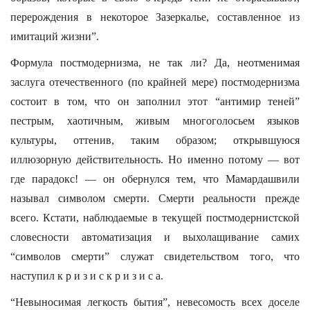
перерождения в некоторое Зазеркалье, составленное из
имитаций жизни”.
Формула постмодернизма, не так ли? Да, неотменимая
заслуга отечественного (по крайней мере) постмодернизма
состоит в том, что он заполнил этот “антимир теней”
пестрым, хаотичным, живым многоголосьем языков
культуры, оттенив, таким образом; открывшуюся
иллюзорную действительность. Но именно потому — вот
где парадокс! — он обернулся тем, что Мамардашвили
называл символом смерти. Смерти реальности прежде
всего. Кстати, наблюдаемые в текущей постмодернистской
словесности автоматизация и выхолащивание самих
“символов смерти” служат свидетельством того, что
наступил к р и з и с к р и з и с а.
“Невыносимая легкость бытия”, невесомость всех доселе