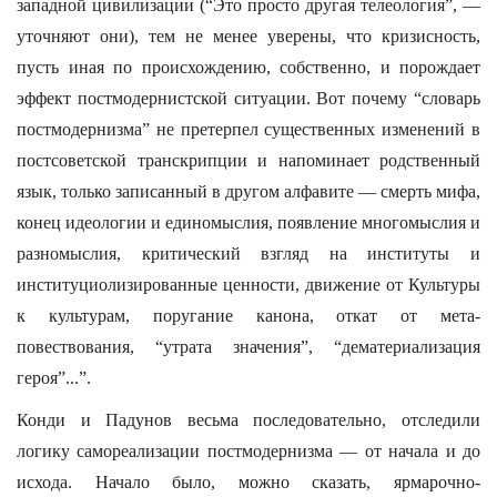
западной цивилизации (“Это просто другая телеология”, —
уточняют они), тем не менее уверены, что кризисность,
пусть иная по происхождению, собственно, и порождает
эффект постмодернистской ситуации. Вот почему “словарь
постмодернизма” не претерпел существенных изменений в
постсоветской транскрипции и напоминает родственный
язык, только записанный в другом алфавите — смерть мифа,
конец идеологии и единомыслия, появление многомыслия и
разномыслия, критический взгляд на институты и
институциолизированные ценности, движение от Культуры
к культурам, поругание канона, откат от мета-
повествования, “утрата значения”, “дематериализация
героя”...”.
Конди и Падунов весьма последовательно, отследили
логику самореализации постмодернизма — от начала и до
исхода. Начало было, можно сказать, ярмарочно-