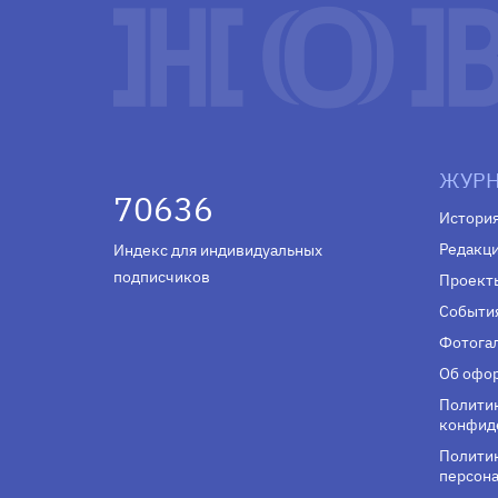
ЖУРН
70636
Истори
Редакц
Индекс для индивидуальных
подписчиков
Проект
Событи
Фотога
Об офор
Полити
конфид
Политик
персона