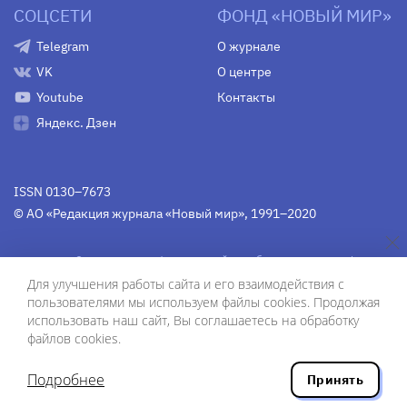
СОЦСЕТИ
ФОНД «НОВЫЙ МИР»
Telegram
О журнале
VK
О центре
Youtube
Контакты
Яндекс. Дзен
ISSN 0130–7673
© АО «Редакция журнала «Новый мир», 1991–2020
Свидетельство Федеральной службы по надзору в сфере
связи, информационных технологий и массовых
Для улучшения работы сайта и его взаимодействия с
коммуникаций
средства массовой информации
пользователями мы используем файлы cookies. Продолжая
(Роскомнадзор)
ПИ № Фс 77-75754 от 13 июня 2019 г.
использовать наш сайт, Вы соглашаетесь на обработку
файлов cookies.
Дизайн — Рустам Габбасов.
Шрифты — Zhivago Display и IBM Plex Sans.
Подробнее
Принять
Разработка сайта — ООО «Инфодизайн»
, 2020.