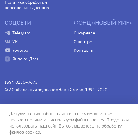
Политика обработки
персональных данных
СОЦСЕТИ
ФОНД «НОВЫЙ МИР»
Telegram
О журнале
VK
О центре
Youtube
Контакты
Яндекс. Дзен
ISSN 0130–7673
© АО «Редакция журнала «Новый мир», 1991–2020
Свидетельство Федеральной службы по надзору в сфере
связи, информационных технологий и массовых
Для улучшения работы сайта и его взаимодействия с
коммуникаций
средства массовой информации
пользователями мы используем файлы cookies. Продолжая
(Роскомнадзор)
ПИ № Фс 77-75754 от 13 июня 2019 г.
использовать наш сайт, Вы соглашаетесь на обработку
файлов cookies.
Дизайн — Рустам Габбасов.