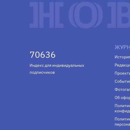
ЖУРН
70636
Истори
Редакц
Индекс для индивидуальных
подписчиков
Проект
Событи
Фотога
Об офор
Полити
конфид
Политик
персона