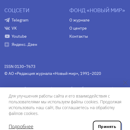
СОЦСЕТИ
ФОНД «НОВЫЙ МИР»
Telegram
О журнале
VK
О центре
Youtube
Контакты
Яндекс. Дзен
ISSN 0130–7673
© АО «Редакция журнала «Новый мир», 1991–2020
Свидетельство Федеральной службы по надзору в сфере
связи, информационных технологий и массовых
Для улучшения работы сайта и его взаимодействия с
коммуникаций
средства массовой информации
пользователями мы используем файлы cookies. Продолжая
(Роскомнадзор)
ПИ № Фс 77-75754 от 13 июня 2019 г.
использовать наш сайт, Вы соглашаетесь на обработку
файлов cookies.
Дизайн — Рустам Габбасов.
Шрифты — Zhivago Display и IBM Plex Sans.
Подробнее
Принять
Разработка сайта — ООО «Инфодизайн»
, 2020.