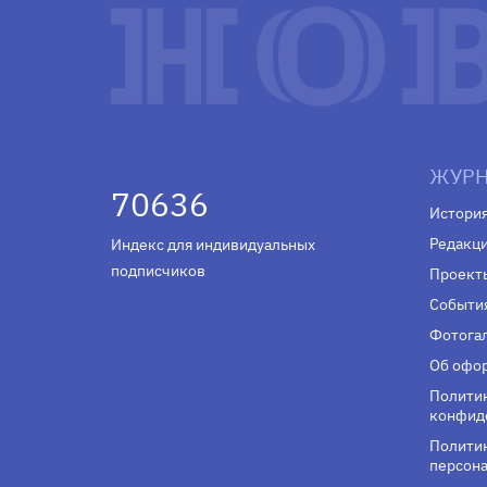
ЖУРН
70636
Истори
Редакц
Индекс для индивидуальных
подписчиков
Проект
Событи
Фотога
Об офор
Полити
конфид
Политик
персона