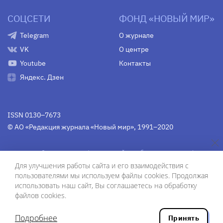
СОЦСЕТИ
ФОНД «НОВЫЙ МИР»
Telegram
О журнале
VK
О центре
Youtube
Контакты
Яндекс. Дзен
ISSN 0130–7673
© АО «Редакция журнала «Новый мир», 1991–2020
Свидетельство Федеральной службы по надзору в сфере
связи, информационных технологий и массовых
Для улучшения работы сайта и его взаимодействия с
коммуникаций
средства массовой информации
пользователями мы используем файлы cookies. Продолжая
(Роскомнадзор)
ПИ № Фс 77-75754 от 13 июня 2019 г.
использовать наш сайт, Вы соглашаетесь на обработку
файлов cookies.
Дизайн — Рустам Габбасов.
Шрифты — Zhivago Display и IBM Plex Sans.
Подробнее
Принять
Разработка сайта — ООО «Инфодизайн»
, 2020.