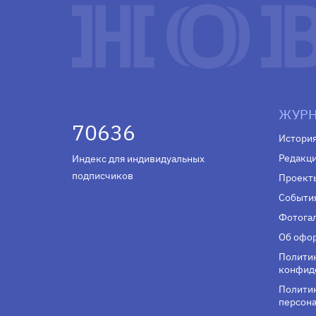
ЖУРН
70636
Истори
Редакц
Индекс для индивидуальных
подписчиков
Проект
Событи
Фотога
Об офор
Полити
конфид
Политик
персона