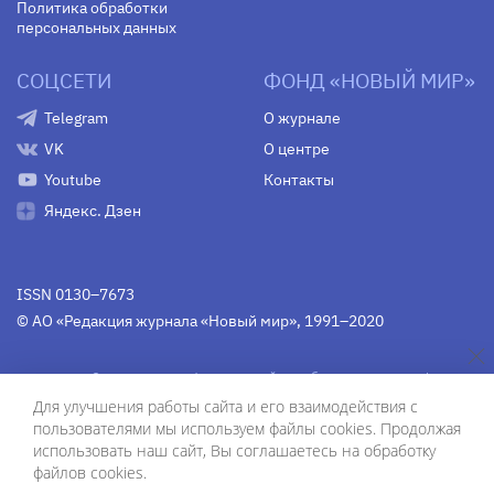
Политика обработки
персональных данных
СОЦСЕТИ
ФОНД «НОВЫЙ МИР»
Telegram
О журнале
VK
О центре
Youtube
Контакты
Яндекс. Дзен
ISSN 0130–7673
© АО «Редакция журнала «Новый мир», 1991–2020
Свидетельство Федеральной службы по надзору в сфере
связи, информационных технологий и массовых
Для улучшения работы сайта и его взаимодействия с
коммуникаций
средства массовой информации
пользователями мы используем файлы cookies. Продолжая
(Роскомнадзор)
ПИ № Фс 77-75754 от 13 июня 2019 г.
использовать наш сайт, Вы соглашаетесь на обработку
файлов cookies.
Дизайн — Рустам Габбасов.