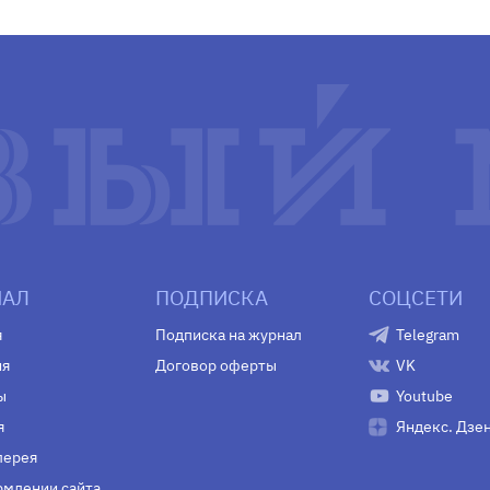
АЛ
ПОДПИСКА
СОЦСЕТИ
я
Подписка на журнал
Telegram
ия
Договор оферты
VK
ы
Youtube
я
Яндекс. Дзе
лерея
млении сайта