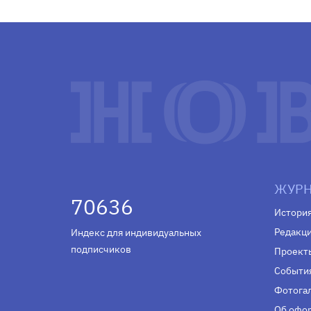
ЖУРН
70636
Истори
Редакц
Индекс для индивидуальных
подписчиков
Проект
Событи
Фотога
Об офор