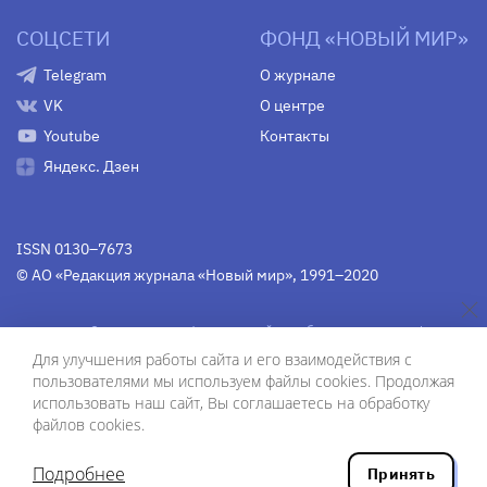
СОЦСЕТИ
ФОНД «НОВЫЙ МИР»
Telegram
О журнале
VK
О центре
Youtube
Контакты
Яндекс. Дзен
ISSN 0130–7673
© АО «Редакция журнала «Новый мир», 1991–2020
Свидетельство Федеральной службы по надзору в сфере
связи, информационных технологий и массовых
Для улучшения работы сайта и его взаимодействия с
коммуникаций
средства массовой информации
пользователями мы используем файлы cookies. Продолжая
(Роскомнадзор)
ПИ № Фс 77-75754 от 13 июня 2019 г.
использовать наш сайт, Вы соглашаетесь на обработку
файлов cookies.
Дизайн — Рустам Габбасов.
Шрифты — Zhivago Display и IBM Plex Sans.
Подробнее
Принять
Разработка сайта — ООО «Инфодизайн»
, 2020.