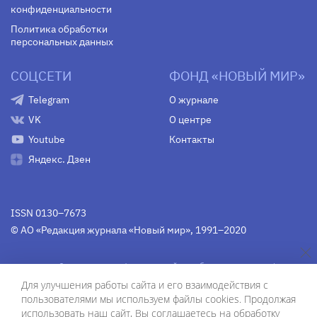
конфиденциальности
Политика обработки
персональных данных
СОЦСЕТИ
ФОНД «НОВЫЙ МИР»
Telegram
О журнале
VK
О центре
Youtube
Контакты
Яндекс. Дзен
ISSN 0130–7673
© АО «Редакция журнала «Новый мир», 1991–2020
Свидетельство Федеральной службы по надзору в сфере
связи, информационных технологий и массовых
Для улучшения работы сайта и его взаимодействия с
коммуникаций
средства массовой информации
пользователями мы используем файлы cookies. Продолжая
(Роскомнадзор)
ПИ № Фс 77-75754 от 13 июня 2019 г.
использовать наш сайт, Вы соглашаетесь на обработку