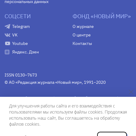
персональных данных
СОЦСЕТИ
ФОНД «НОВЫЙ МИР»
Telegram
О журнале
VK
О центре
Youtube
Контакты
Яндекс. Дзен
ISSN 0130–7673
© АО «Редакция журнала «Новый мир», 1991–2020
Свидетельство Федеральной службы по надзору в сфере
связи, информационных технологий и массовых
Для улучшения работы сайта и его взаимодействия с
коммуникаций
средства массовой информации
пользователями мы используем файлы cookies. Продолжая
(Роскомнадзор)
ПИ № Фс 77-75754 от 13 июня 2019 г.
использовать наш сайт, Вы соглашаетесь на обработку
файлов cookies.
Дизайн — Рустам Габбасов.
Шрифты — Zhivago Display и IBM Plex Sans.