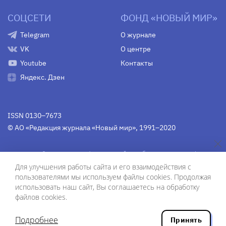
СОЦСЕТИ
ФОНД «НОВЫЙ МИР»
Telegram
О журнале
VK
О центре
Youtube
Контакты
Яндекс. Дзен
ISSN 0130–7673
© АО «Редакция журнала «Новый мир», 1991–2020
Свидетельство Федеральной службы по надзору в сфере
связи, информационных технологий и массовых
Для улучшения работы сайта и его взаимодействия с
коммуникаций
средства массовой информации
пользователями мы используем файлы cookies. Продолжая
(Роскомнадзор)
ПИ № Фс 77-75754 от 13 июня 2019 г.
использовать наш сайт, Вы соглашаетесь на обработку
файлов cookies.
Дизайн — Рустам Габбасов.
Шрифты — Zhivago Display и IBM Plex Sans.
Подробнее
Принять
Разработка сайта — ООО «Инфодизайн»
, 2020.