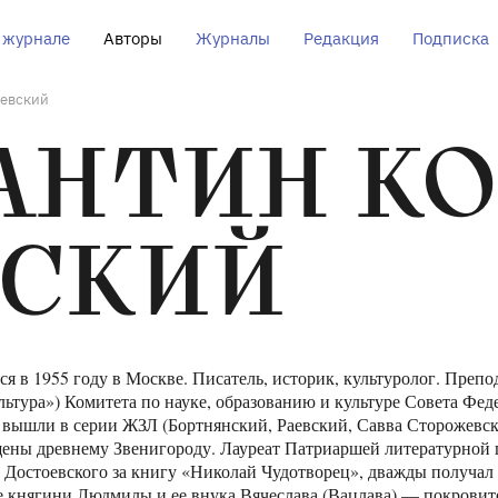
 журнале
Авторы
Журналы
Редакция
Подписка
чевский
АНТИН КО
ВСКИЙ
 в 1955 году в Москве. Писатель, историк, культуролог. Преп
ультура») Комитета по науке, образованию и культуре Совета Ф
ых вышли в серии ЖЗЛ (Бортнянский, Раевский, Савва Сторожевс
ящены древнему Звенигороду. Лауреат Патриаршей литературной 
 Достоевского за книгу «Николай Чудотворец», дважды получал 
 княгини Людмилы и ее внука Вячеслава (Вацлава) — покровит