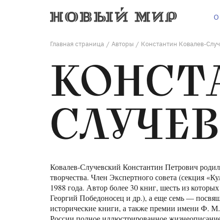
О
Главная страница
Авторы
Константин Ковалев-Слу
/
/
КОНСТ
СЛУЧЕ
Ковалев-Случевский Константин Петрович родился
творчества. Член Экспертного совета (секция «К
1988 года. Автор более 30 книг, шесть из котор
Георгий Победоносец и др.), а еще семь — посв
исторические книги, а также премии имени Ф. М.
России полное иллюстрированное жизнеописание