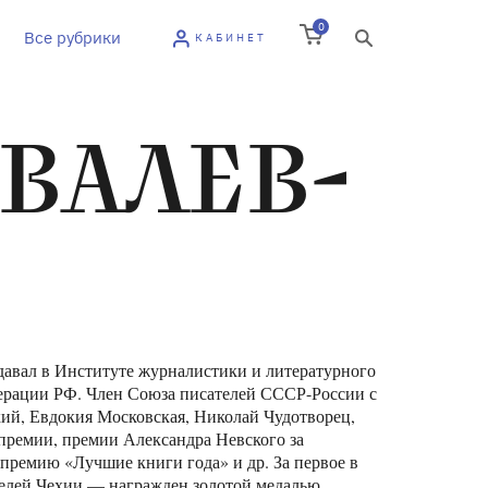
0
Все рубрики
КАБИНЕТ
ВАЛЕВ-
одавал в Институте журналистики и литературного
едерации РФ. Член Союза писателей СССР-России с
кий, Евдокия Московская, Николай Чудотворец,
премии, премии Александра Невского за
премию «Лучшие книги года» и др. За первое в
елей Чехии — награжден золотой медалью