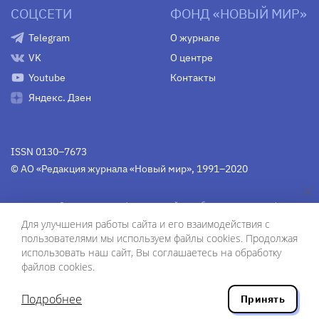
СОЦСЕТИ
ФОНД «НОВЫЙ МИР»
Telegram
О журнале
VK
О центре
Youtube
Контакты
Яндекс. Дзен
ISSN 0130–7673
© АО «Редакция журнала «Новый мир», 1991–2020
Свидетельство Федеральной службы по надзору в сфере
связи, информационных технологий и массовых
Для улучшения работы сайта и его взаимодействия с
коммуникаций
средства массовой информации
пользователями мы используем файлы cookies. Продолжая
(Роскомнадзор)
ПИ № Фс 77-75754 от 13 июня 2019 г.
использовать наш сайт, Вы соглашаетесь на обработку
файлов cookies.
Дизайн — Рустам Габбасов.
Шрифты — Zhivago Display и IBM Plex Sans.
Подробнее
Принять
Разработка сайта — ООО «Инфодизайн»
, 2020.