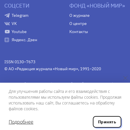
СОЦСЕТИ
ФОНД «НОВЫЙ МИР»
Telegram
О журнале
VK
О центре
Youtube
Контакты
Яндекс. Дзен
ISSN 0130–7673
© АО «Редакция журнала «Новый мир», 1991–2020
Свидетельство Федеральной службы по надзору в сфере
связи, информационных технологий и массовых
Для улучшения работы сайта и его взаимодействия с
коммуникаций
средства массовой информации
пользователями мы используем файлы cookies. Продолжая
(Роскомнадзор)
ПИ № Фс 77-75754 от 13 июня 2019 г.
использовать наш сайт, Вы соглашаетесь на обработку
файлов cookies.
Дизайн — Рустам Габбасов.
Шрифты — Zhivago Display и IBM Plex Sans.
Подробнее
Принять
Разработка сайта — ООО «Инфодизайн»
, 2020.