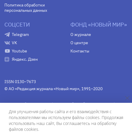
Политика обработки
персональных данных
СОЦСЕТИ
ФОНД «НОВЫЙ МИР»
Telegram
О журнале
VK
О центре
Youtube
Контакты
Яндекс. Дзен
ISSN 0130–7673
© АО «Редакция журнала «Новый мир», 1991–2020
Свидетельство Федеральной службы по надзору в сфере
связи, информационных технологий и массовых
Для улучшения работы сайта и его взаимодействия с
коммуникаций
средства массовой информации
пользователями мы используем файлы cookies. Продолжая
(Роскомнадзор)
ПИ № Фс 77-75754 от 13 июня 2019 г.
использовать наш сайт, Вы соглашаетесь на обработку
файлов cookies.