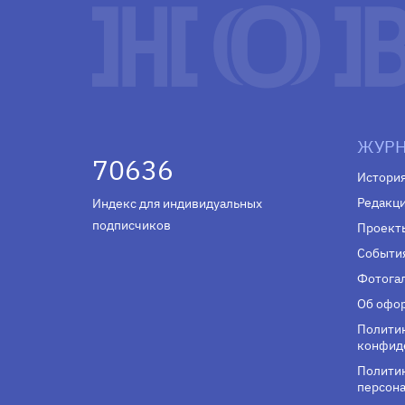
ЖУРН
70636
Истори
Редакц
Индекс для индивидуальных
подписчиков
Проект
Событи
Фотога
Об офор
Полити
конфид
Политик
персона