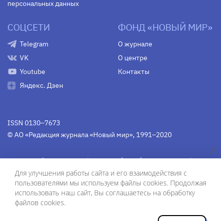
персональных данных
СОЦСЕТИ
ФОНД «НОВЫЙ МИР»
Telegram
О журнале
VK
О центре
Youtube
Контакты
Яндекс. Дзен
ISSN 0130–7673
© АО «Редакция журнала «Новый мир», 1991–2020
Свидетельство Федеральной службы по надзору в сфере
связи, информационных технологий и массовых
Для улучшения работы сайта и его взаимодействия с
коммуникаций
средства массовой информации
пользователями мы используем файлы cookies. Продолжая
(Роскомнадзор)
ПИ № Фс 77-75754 от 13 июня 2019 г.
использовать наш сайт, Вы соглашаетесь на обработку
файлов cookies.
Дизайн — Рустам Габбасов.
Шрифты — Zhivago Display и IBM Plex Sans.