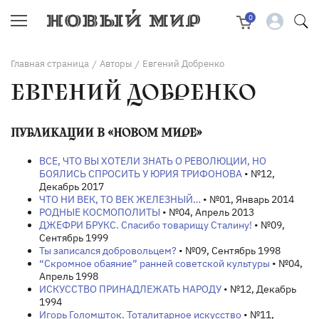
0
Главная страница
Авторы
Евгений Добренко
/
/
ЕВГЕНИЙ ДОБРЕНКО
ПУБЛИКАЦИИ В «НОВОМ МИРЕ»
ВСЕ, ЧТО ВЫ ХОТЕЛИ ЗНАТЬ О РЕВОЛЮЦИИ, НО
БОЯЛИСЬ СПРОСИТЬ У ЮРИЯ ТРИФОНОВА
• №12,
Декабрь 2017
ЧТО НИ ВЕК, ТО ВЕК ЖЕЛЕЗНЫЙ…
• №01, Январь 2014
РОДНЫЕ КОСМОПОЛИТЫ
• №04, Апрель 2013
ДЖЕФРИ БРУКС. Спасибо товарищу Сталину!
• №09,
Сентябрь 1999
Ты записался добровольцем?
• №09, Сентябрь 1998
“Скромное обаяние” ранней советской культуры
• №04,
Апрель 1998
ИСКУССТВО ПРИНАДЛЕЖАТЬ НАРОДУ
• №12, Декабрь
1994
Игорь Голомшток. Тоталитарное искусство
• №11,