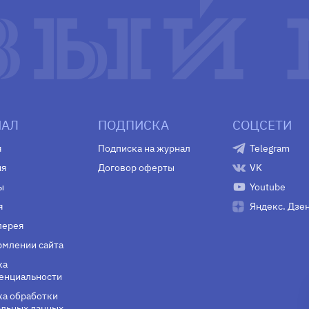
АЛ
ПОДПИСКА
СОЦСЕТИ
я
Подписка на журнал
Telegram
ия
Договор оферты
VK
ы
Youtube
я
Яндекс. Дзе
лерея
млении сайта
ка
енциальности
а обработки
льных данных