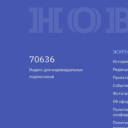
ЖУРН
70636
Истори
Редакц
Индекс для индивидуальных
подписчиков
Проект
Событи
Фотога
Об офор
Полити
конфид
Политик
персона