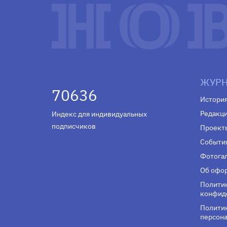
ЖУРН
70636
Истори
Редакц
Индекс для индивидуальных
подписчиков
Проект
Событи
Фотога
Об офор
Полити
конфид
Политик
персона