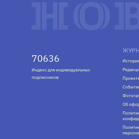
ЖУРН
70636
Истори
Редакц
Индекс для индивидуальных
подписчиков
Проект
Событи
Фотога
Об офор
Полити
конфид
Политик
персона