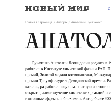
О
Главная страница
Авторы
Анатолий Бучаченко
/
/
АНАТО
Бучаченко Анатолий Леонидович родился в 19
работает в Институте химической физики РАН. П
премий, Золотой медали космонавтики, Междунар
премии Триумф, лауреат Демидовской премии. Ра
катализ, разработал новую, магнитную изотопию
открыто радиоизлучение химических реакций и с
изотопные эффекты в биохимии. Автор более 300