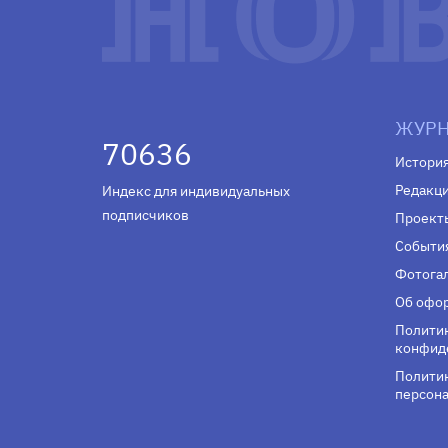
ЖУРН
70636
Истори
Редакц
Индекс для индивидуальных
подписчиков
Проект
Событи
Фотога
Об офор
Полити
конфид
Политик
персона