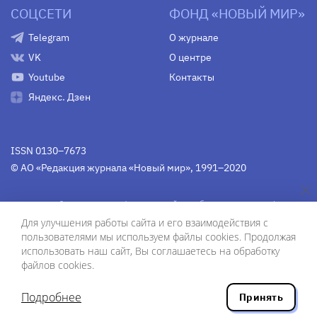
СОЦСЕТИ
ФОНД «НОВЫЙ МИР»
Telegram
О журнале
VK
О центре
Youtube
Контакты
Яндекс. Дзен
ISSN 0130–7673
© АО «Редакция журнала «Новый мир», 1991–2020
Свидетельство Федеральной службы по надзору в сфере
связи, информационных технологий и массовых
Для улучшения работы сайта и его взаимодействия с
коммуникаций
средства массовой информации
пользователями мы используем файлы cookies. Продолжая
(Роскомнадзор)
ПИ № Фс 77-75754 от 13 июня 2019 г.
использовать наш сайт, Вы соглашаетесь на обработку
файлов cookies.
Дизайн — Рустам Габбасов.
Шрифты — Zhivago Display и IBM Plex Sans.
Подробнее
Принять
Разработка сайта — ООО «Инфодизайн»
, 2020.