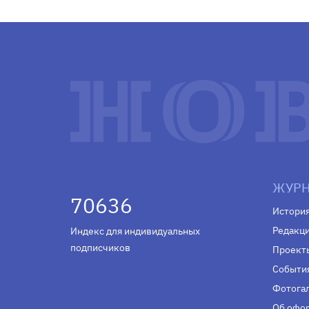
ЖУРН
70636
Истори
Редакц
Индекс для индивидуальных
подписчиков
Проект
Событи
Фотога
Об офор