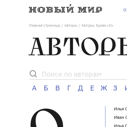
О
Главная страница
Авторы
Авторы. Буква «О»
/
/
АВТОРЫ
А
Б
В
Г
Д
Е
Ж
З
Илья 
Иван 
Илья 