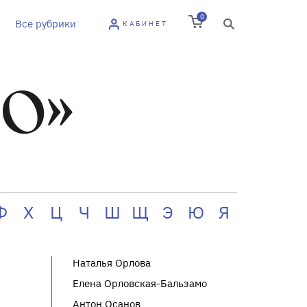
0
Все рубрики
КАБИНЕТ
«О»
Ф
Х
Ц
Ч
Ш
Щ
Э
Ю
Я
Наталья Орлова
Елена Орловская-Бальзамо
Антон Осанов