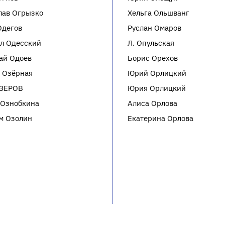
лав Огрызко
Хельга Ольшванг
Одегов
Руслан Омаров
л Одесский
Л. Опульская
ай Одоев
Борис Орехов
 Озёрная
Юрий Орлицкий
ЗЕРОВ
Юрия Орлицкий
 Ознобкина
Алиса Орлова
м Озолин
Екатерина Орлова