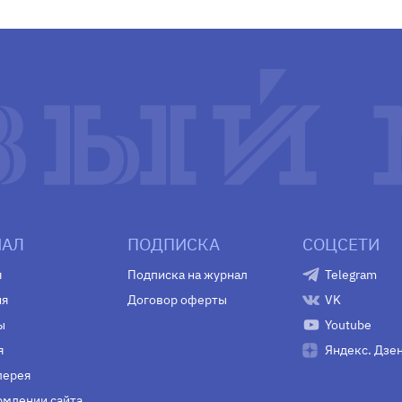
АЛ
ПОДПИСКА
СОЦСЕТИ
я
Подписка на журнал
Telegram
ия
Договор оферты
VK
ы
Youtube
я
Яндекс. Дзе
лерея
млении сайта