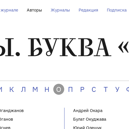
 журнале
Авторы
Журналы
Редакция
Подписка
. БУКВА 
И
К
Л
М
Н
О
П
Р
С
Т
У
Оганджанов
Андрей Окара
Оганов
Булат Окуджава
Огнев
Юрий Олещук